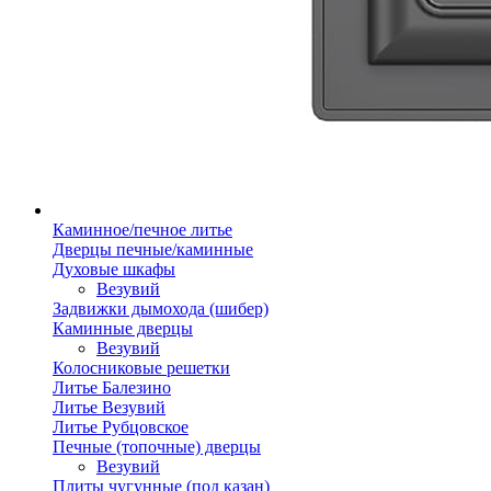
Каминное/печное литье
Дверцы печные/каминные
Духовые шкафы
Везувий
Задвижки дымохода (шибер)
Каминные дверцы
Везувий
Колосниковые решетки
Литье Балезино
Литье Везувий
Литье Рубцовское
Печные (топочные) дверцы
Везувий
Плиты чугунные (под казан)