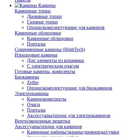
Камины
Каминные топки
Дровяные топки
Газовые топки
Опции/комплектующие для каминов
Каминные облицовки
Каминные облицовки
Порталы
Современные камины (HighTech)
Изразцовые камины
Доп элементы из керамики
С электрическим очагом
Готовые камины, комплекты
Биокамины
Zefire
Опции/комплектующие для биокаминов
Электрокамины
Каминокомплекты
Очаги
Порталы
Аксессуары/опции для электрокаминов
Вентиляционные решетки
Аксессуары/опции для каминов
Каминные наборы/экраны/дровницы/сумки