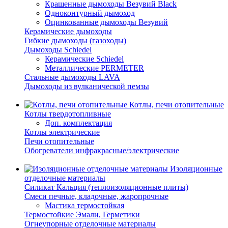
Крашенные дымоходы Везувий Black
Одноконтурный дымоход
Оцинкованные дымоходы Везувий
Керамические дымоходы
Гибкие дымоходы (газоходы)
Дымоходы Schiedel
Керамические Schiedel
Металлические PERMETER
Стальные дымоходы LAVA
Дымоходы из вулканической пемзы
Котлы, печи отопительные
Котлы твердотопливные
Доп. комплектация
Котлы электрические
Печи отопительные
Обогреватели инфракрасные/электрические
Изоляционные
отделочные материалы
Силикат Кальция (теплоизоляционные плиты)
Смеси печные, кладочные, жаропрочные
Мастика термостойкая
Термостойкие Эмали, Герметики
Огнеупорные отделочные материалы