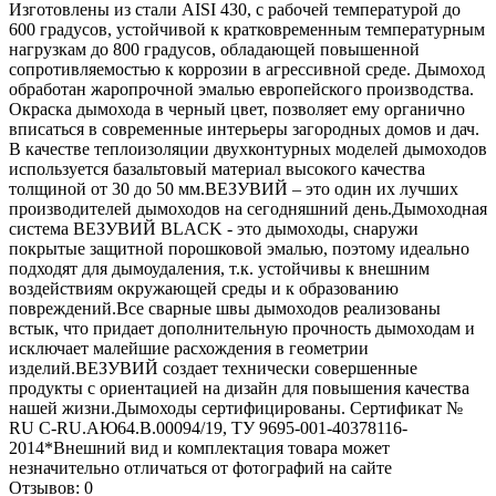
Изготовлены из стали AISI 430, с рабочей температурой до
600 градусов, устойчивой к кратковременным температурным
нагрузкам до 800 градусов, обладающей повышенной
сопротивляемостью к коррозии в агрессивной среде. Дымоход
обработан жаропрочной эмалью европейского производства.
Окраска дымохода в черный цвет, позволяет ему органично
вписаться в современные интерьеры загородных домов и дач.
В качестве теплоизоляции двухконтурных моделей дымоходов
используется базальтовый материал высокого качества
толщиной от 30 до 50 мм.ВЕЗУВИЙ – это один их лучших
производителей дымоходов на сегодняшний день.Дымоходная
система ВЕЗУВИЙ BLACK - это дымоходы, снаружи
покрытые защитной порошковой эмалью, поэтому идеально
подходят для дымоудаления, т.к. устойчивы к внешним
воздействиям окружающей среды и к образованию
повреждений.Все сварные швы дымоходов реализованы
встык, что придает дополнительную прочность дымоходам и
исключает малейшие расхождения в геометрии
изделий.ВЕЗУВИЙ создает технически совершенные
продукты с ориентацией на дизайн для повышения качества
нашей жизни.Дымоходы сертифицированы. Сертификат №
RU C-RU.АЮ64.В.00094/19, ТУ 9695-001-40378116-
2014*Внешний вид и комплектация товара может
незначительно отличаться от фотографий на сайте
Отзывов: 0