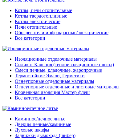
Котлы, печи отопительные
Котлы твердотопливные
Котлы электрические
Печи отопительные
Обогреватели инфракрасные/электрические
Все категории
Изоляционные отделочные материалы
Силикат Кальция (теплоизоляционные плиты)
Смеси печные, кладочные, жаропрочные
Термостойкие Эмали, Герметики
Огнеупорные отделочные материалы
Огнеупорные отделочные и листовые материалы
Кровельная изоляция Мастер-флеш
Все категории
Каминное/печное литье
Дверцы печные/каминные
Духовые шкафы
Задвижки дымохода (шибер)