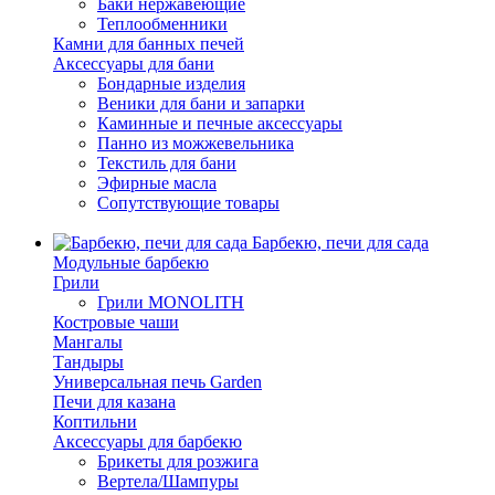
Баки нержавеющие
Теплообменники
Камни для банных печей
Аксессуары для бани
Бондарные изделия
Веники для бани и запарки
Каминные и печные аксессуары
Панно из можжевельника
Текстиль для бани
Эфирные масла
Сопутствующие товары
Барбекю, печи для сада
Модульные барбекю
Грили
Грили MONOLITH
Костровые чаши
Мангалы
Тандыры
Универсальная печь Garden
Печи для казана
Коптильни
Аксессуары для барбекю
Брикеты для розжига
Вертела/Шампуры