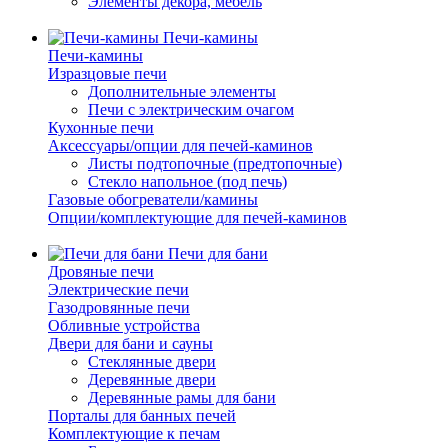
Элементы декора, мебель
Печи-камины
Печи-камины
Изразцовые печи
Дополнительные элементы
Печи с электрическим очагом
Кухонные печи
Аксессуары/опции для печей-каминов
Листы подтопочные (предтопочные)
Стекло напольное (под печь)
Газовые обогреватели/камины
Опции/комплектующие для печей-каминов
Печи для бани
Дровяные печи
Электрические печи
Газодровянные печи
Обливные устройства
Двери для бани и сауны
Стеклянные двери
Деревянные двери
Деревянные рамы для бани
Порталы для банных печей
Комплектующие к печам