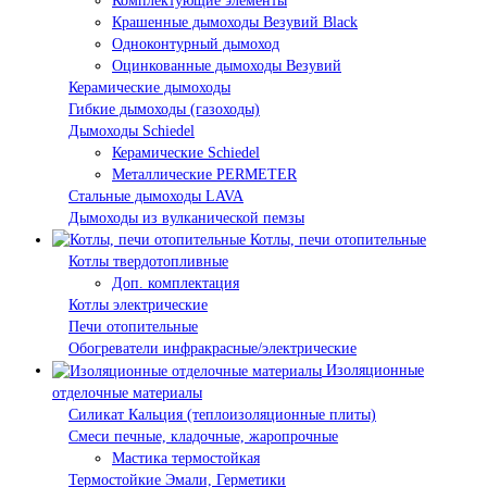
Комплектующие элементы
Крашенные дымоходы Везувий Black
Одноконтурный дымоход
Оцинкованные дымоходы Везувий
Керамические дымоходы
Гибкие дымоходы (газоходы)
Дымоходы Schiedel
Керамические Schiedel
Металлические PERMETER
Стальные дымоходы LAVA
Дымоходы из вулканической пемзы
Котлы, печи отопительные
Котлы твердотопливные
Доп. комплектация
Котлы электрические
Печи отопительные
Обогреватели инфракрасные/электрические
Изоляционные
отделочные материалы
Силикат Кальция (теплоизоляционные плиты)
Смеси печные, кладочные, жаропрочные
Мастика термостойкая
Термостойкие Эмали, Герметики