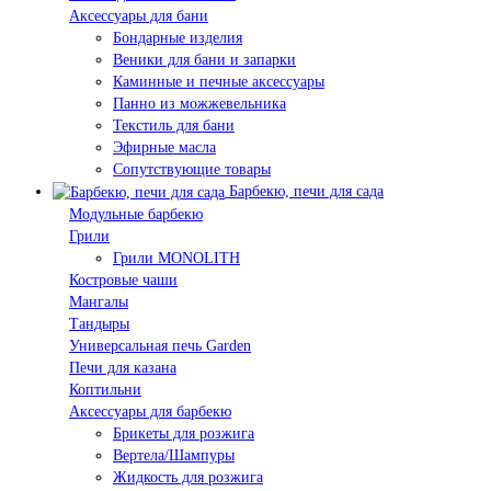
Аксессуары для бани
Бондарные изделия
Веники для бани и запарки
Каминные и печные аксессуары
Панно из можжевельника
Текстиль для бани
Эфирные масла
Сопутствующие товары
Барбекю, печи для сада
Модульные барбекю
Грили
Грили MONOLITH
Костровые чаши
Мангалы
Тандыры
Универсальная печь Garden
Печи для казана
Коптильни
Аксессуары для барбекю
Брикеты для розжига
Вертела/Шампуры
Жидкость для розжига