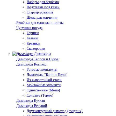
Наборы для барбекю
Подставки под казан
Стартер розжига
Щепа для копчения
Решётки для мангала и плиты
Чугунная посуда
Горшки
Казаны
Крышки
Сковородки
Дымоходы
Дымоходы Теплов и Сухов
Дымоходы Rosinox
Готовые комплекты
Дымоходы "Бани и Печи"
Из жаростойкой стали
Монтажные элементы
Одностенные (Моно)
Сэндвич (Термо)
Дымоходы Вулкан
Дымоходы Везувий
Двухконтурный дымоход (сэндвич)