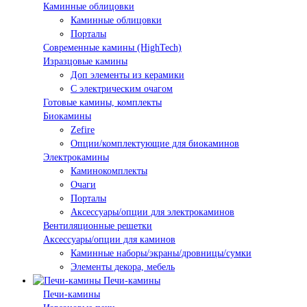
Каминные облицовки
Каминные облицовки
Порталы
Современные камины (HighTech)
Изразцовые камины
Доп элементы из керамики
С электрическим очагом
Готовые камины, комплекты
Биокамины
Zefire
Опции/комплектующие для биокаминов
Электрокамины
Каминокомплекты
Очаги
Порталы
Аксессуары/опции для электрокаминов
Вентиляционные решетки
Аксессуары/опции для каминов
Каминные наборы/экраны/дровницы/сумки
Элементы декора, мебель
Печи-камины
Печи-камины