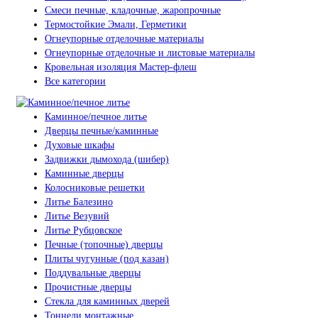
Смеси печные, кладочные, жаропрочные
Термостойкие Эмали, Герметики
Огнеупорные отделочные материалы
Огнеупорные отделочные и листовые материалы
Кровельная изоляция Мастер-флеш
Все категории
Каминное/печное литье
Дверцы печные/каминные
Духовые шкафы
Задвижки дымохода (шибер)
Каминные дверцы
Колосниковые решетки
Литье Балезино
Литье Везувий
Литье Рубцовское
Печные (топочные) дверцы
Плиты чугунные (под казан)
Поддувальные дверцы
Прочистные дверцы
Стекла для каминных дверей
Тоннели монтажные