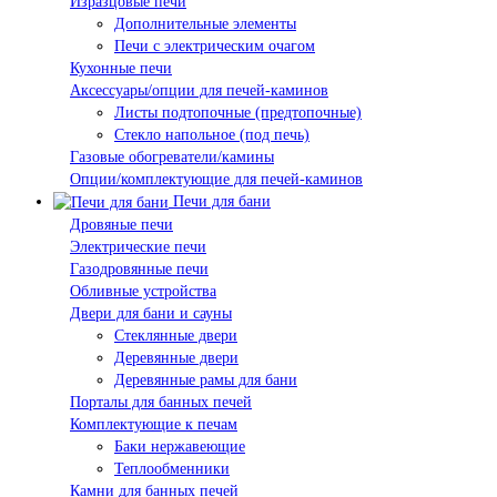
Изразцовые печи
Дополнительные элементы
Печи с электрическим очагом
Кухонные печи
Аксессуары/опции для печей-каминов
Листы подтопочные (предтопочные)
Стекло напольное (под печь)
Газовые обогреватели/камины
Опции/комплектующие для печей-каминов
Печи для бани
Дровяные печи
Электрические печи
Газодровянные печи
Обливные устройства
Двери для бани и сауны
Стеклянные двери
Деревянные двери
Деревянные рамы для бани
Порталы для банных печей
Комплектующие к печам
Баки нержавеющие
Теплообменники
Камни для банных печей