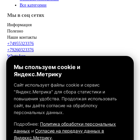
Все категории
Мы в соц сетях
Информация
Полезно
Наши контакты
+74955323376
+79260323376
WhatsApp
Telegram
Мы спользуем cookie и
Макс
Яндекс.Метрику
info@fox-kamin.ru
Наш адрес
Сайт использует файлы cookie и сервис
Московская область, г. Павловский Посад, дер. Фатеево, д. 3П,
"Яндекс.Метрика" для сбора статистики и
офис 113
повышения удобства. Продолжая использовать
Работаем с 10:00 до 18:00
сайт, вы даёте согласие на обраблотку
персональных данных.
Связаться с нами
Подробнее:
Политика обработки персональных
данных
и
Согласие на передачу данных в
Яндеккс.Метрику
.