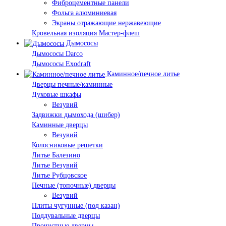
Фиброцементные панели
Фольга алюминиевая
Экраны отражающие нержавеющие
Кровельная изоляция Мастер-флеш
Дымососы
Дымососы Darco
Дымососы Exodraft
Каминное/печное литье
Дверцы печные/каминные
Духовые шкафы
Везувий
Задвижки дымохода (шибер)
Каминные дверцы
Везувий
Колосниковые решетки
Литье Балезино
Литье Везувий
Литье Рубцовское
Печные (топочные) дверцы
Везувий
Плиты чугунные (под казан)
Поддувальные дверцы
Прочистные дверцы