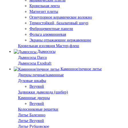
Керамические плиты
Кровельная лента
Магнезит плиты
Огнеупорное керамическое волокно
Термостойкий, базальтовый шнур
Фиброцементные панели
Фольга алюминиевая
Экраны отражающие нержавеющие
Кровельная изоляция Мастер-флеш
Дымососы
Дымососы Darco
Дымососы Exodraft
Каминное/печное литье
Дверцы печные/каминные
Духовые шкафы
Везувий
Задвижки дымохода (шибер)
Каминные дверцы
Везувий
Колосниковые решетки
Литье Балезино
Литье Везувий
Литье Рубцовское