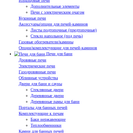
Изразцовые печи
Дополнительные элементы
Печи с электрическим очагом
Кухонные печи
Аксессуары/опции для печей-каминов
Листы подтопочные (предтопочные)
Стекло напольное (под печь)
Газовые обогреватели/камины
Опции/комплектующие для печей-каминов
Печи для бани
Дровяные печи
Электрические печи
Газодровянные печи
Обливные устройства
Двери для бани и сауны
Стеклянные двери
Деревянные двери
Деревянные рамы для бани
Порталы для банных печей
Комплектующие к печам
Баки нержавеющие
Теплообменники
Камни для банных печей