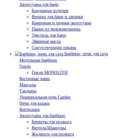
Аксессуары для бани
Бондарные изделия
Веники для бани и запарки
Каминные и печные аксессуары
Панно из можжевельника
Текстиль для бани
Эфирные масла
Сопутствующие товары
Барбекю, печи для сада
Модульные барбекю
Грили
Грили MONOLITH
Костровые чаши
Мангалы
Тандыры
Универсальная печь Garden
Печи для казана
Коптильни
Аксессуары для барбекю
Брикеты для розжига
Вертела/Шампуры
Жидкость для розжига