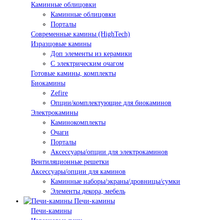
Каминные облицовки
Каминные облицовки
Порталы
Современные камины (HighTech)
Изразцовые камины
Доп элементы из керамики
С электрическим очагом
Готовые камины, комплекты
Биокамины
Zefire
Опции/комплектующие для биокаминов
Электрокамины
Каминокомплекты
Очаги
Порталы
Аксессуары/опции для электрокаминов
Вентиляционные решетки
Аксессуары/опции для каминов
Каминные наборы/экраны/дровницы/сумки
Элементы декора, мебель
Печи-камины
Печи-камины