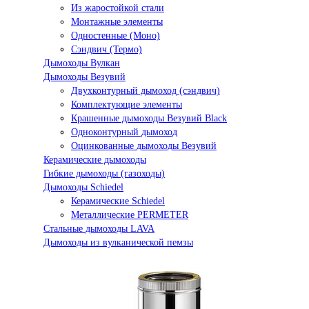
Из жаростойкой стали
Монтажные элементы
Одностенные (Моно)
Сэндвич (Термо)
Дымоходы Вулкан
Дымоходы Везувий
Двухконтурный дымоход (сэндвич)
Комплектующие элементы
Крашенные дымоходы Везувий Black
Одноконтурный дымоход
Оцинкованные дымоходы Везувий
Керамические дымоходы
Гибкие дымоходы (газоходы)
Дымоходы Schiedel
Керамические Schiedel
Металлические PERMETER
Стальные дымоходы LAVA
Дымоходы из вулканической пемзы