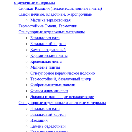
отделочные материалы
Силикат Кальция (теплоизоляционные плиты)
Смеси печные, кладочные, жаропрочные
Мастика термостойкая
Термостойкие Эмали, Герметики
Огнеупорные отделочные материалы
Базальтовая вата
Базальтовый картон
Камень отделочный
Керамические плиты
Кровельная лента
Магнезит плиты
Огнеупорное керамическое волокно
Термостойкий, базальтовый шнур
Фиброцементные панели
Фольга алюминиевая
Экраны отражающие нержавеющие
Огнеупорные отделочные и листовые материалы
Базальтовая вата
Базальтовый картон
Изоляция
Камень отделочный