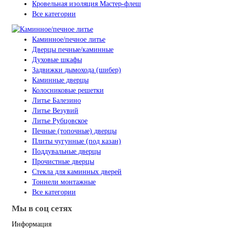
Кровельная изоляция Мастер-флеш
Все категории
Каминное/печное литье
Дверцы печные/каминные
Духовые шкафы
Задвижки дымохода (шибер)
Каминные дверцы
Колосниковые решетки
Литье Балезино
Литье Везувий
Литье Рубцовское
Печные (топочные) дверцы
Плиты чугунные (под казан)
Поддувальные дверцы
Прочистные дверцы
Стекла для каминных дверей
Тоннели монтажные
Все категории
Мы в соц сетях
Информация