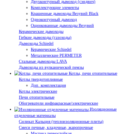
Двухконтурный дымоход (сэндвич)
Комплектующие элементы
Крашенные дымоходы Везувий Black
Одноконтурный дымоход
Оцинкованные дымоходы Везувий
Керамические дымоходы
Гибкие дымоходы (газоходы)
Дымоходы Schiedel
Керамические Schiedel
Металлические PERMETER
Стальные дымоходы LAVA
Дымоходы из вулканической пемзы
Котлы, печи отопительные
Котлы твердотопливные
Доп. комплектация
Котлы электрические
Печи отопительные
Обогреватели инфракрасные/электрические
Изоляционные
отделочные материалы
Силикат Кальция (теплоизоляционные плиты)
Смеси печные, кладочные, жаропрочные
Мастика термостойкая