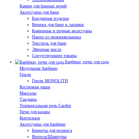
Камни для банных печей
Аксессуары для бани
Бондарные изделия
Веники для бани и запарки
Каминные и печные аксессуары
Панно из можжевельника
Текстиль для бани
Эфирные масла
Сопутствующие товары
Барбекю, печи для сада
Модульные барбекю
Грили
Грили MONOLITH
Костровые чаши
Мангалы
Тандыры
Универсальная печь Garden
Печи для казана
Коптильни
Аксессуары для барбекю
Брикеты для розжига
Вертела/Шампуры