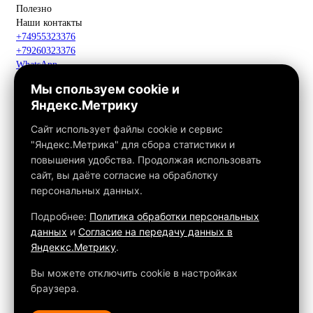
Полезно
Наши контакты
+74955323376
+79260323376
WhatsApp
Telegram
Мы спользуем cookie и
Макс
Яндекс.Метрику
info@fox-kamin.ru
Наш адрес
Сайт использует файлы cookie и сервис
Московская область, г. Павловский Посад, дер. Фатеево, д. 3П,
"Яндекс.Метрика" для сбора статистики и
офис 113
повышения удобства. Продолжая использовать
Работаем с 10:00 до 18:00
сайт, вы даёте согласие на обраблотку
персональных данных.
Связаться с нами
Подробнее:
Политика обработки персональных
данных
и
Согласие на передачу данных в
Яндеккс.Метрику
.
Обращаем ваше внимание на то, что данный интернет-сайт, а
также вся информация о товарах и ценах, предоставленная на
Вы можете отключить cookie в настройках
нём, носит исключительно информационный характер и ни при
браузера.
каких условиях не является публичной офертой, определяемой
положениями Статьи 437 ГК РФ.