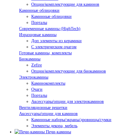
Опции/комплектующие для каминов
Каминные облицовки
Каминные облицовки
Порталы
Современные камины (HighTech)
Изразцовые камины
Доп элементы из керамики
С электрическим очагом
Готовые камины, комплекты
Биокамины
Zefire
Опции/комплектующие для биокаминов
Электрокамины
Каминокомплекты
Очаги
Порталы
Аксессуары/опции для электрокаминов
Вентиляционные решетки
Аксессуары/опции для каминов
Каминные наборы/экраны/дровницы/сумки
Элементы декора, мебель
Печи-камины