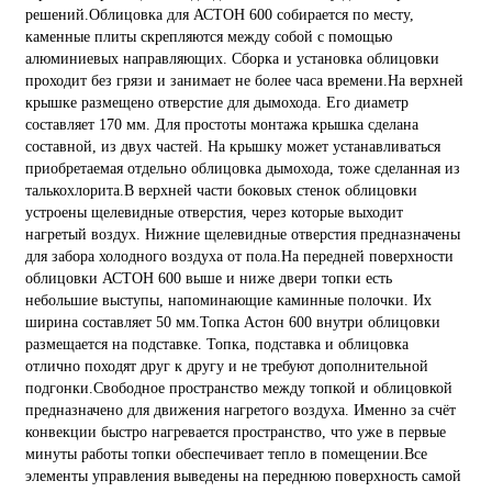
решений.Облицовка для АСТОН 600 собирается по месту,
каменные плиты скрепляются между собой с помощью
алюминиевых направляющих. Сборка и установка облицовки
проходит без грязи и занимает не более часа времени.На верхней
крышке размещено отверстие для дымохода. Его диаметр
составляет 170 мм. Для простоты монтажа крышка сделана
составной, из двух частей. На крышку может устанавливаться
приобретаемая отдельно облицовка дымохода, тоже сделанная из
талькохлорита.В верхней части боковых стенок облицовки
устроены щелевидные отверстия, через которые выходит
нагретый воздух. Нижние щелевидные отверстия предназначены
для забора холодного воздуха от пола.На передней поверхности
облицовки АСТОН 600 выше и ниже двери топки есть
небольшие выступы, напоминающие каминные полочки. Их
ширина составляет 50 мм.Топка Астон 600 внутри облицовки
размещается на подставке. Топка, подставка и облицовка
отлично походят друг к другу и не требуют дополнительной
подгонки.Свободное пространство между топкой и облицовкой
предназначено для движения нагретого воздуха. Именно за счёт
конвекции быстро нагревается пространство, что уже в первые
минуты работы топки обеспечивает тепло в помещении.Все
элементы управления выведены на переднюю поверхность самой