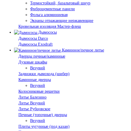
Термостойкий, базальтовый шнур
Фиброцементные панели
Фольга алюминиевая
Экраны отражающие нержавеющие
Кровельная изоляция Мастер-флеш
Дымососы
Дымососы Darco
Дымососы Exodraft
Каминное/печное литье
Дверцы печные/каминные
Духовые шкафы
Везувий
Задвижки дымохода (шибер)
Каминные дверцы
Везувий
Колосниковые решетки
Литье Балезино
Литье Везувий
Литье Рубцовское
Печные (топочные) дверцы
Везувий
Плиты чугунные (под казан)