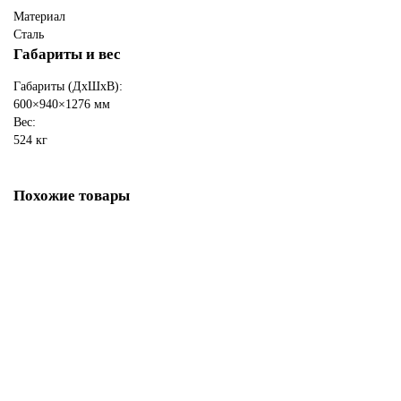
Материал
Сталь
Габариты и вес
Габариты (ДхШхВ):
600×940×1276 мм
Вес:
524 кг
Похожие товары
Камин ASTON 600 «RANTALA» Н-1316 Талькохлорит /
Пироксенит
251250 ₽