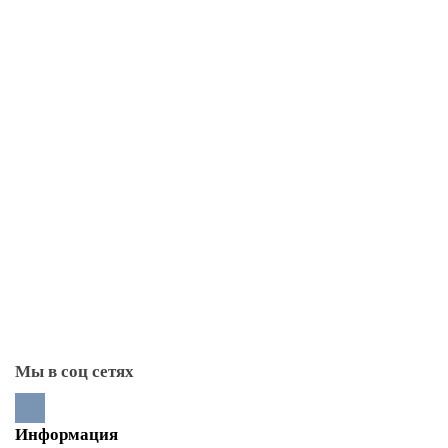
Каминное/печное литье
Дверцы печные/каминные
Духовые шкафы
Задвижки дымохода (шибер)
Каминные дверцы
Колосниковые решетки
Литье Балезино
Литье Везувий
Литье Рубцовское
Печные (топочные) дверцы
Плиты чугунные (под казан)
Поддувальные дверцы
Прочистные дверцы
Стекла для каминных дверей
Тоннели монтажные
Мы в соц сетях
Информация