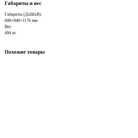
Габариты и вес
Габариты (ДхШхВ):
600×840×1176 мм
Вес:
494 кг
Похожие товары
Камин ASTON 700 L «PILLAU» Н-1276 Талькохлорит
244290 ₽
Закончился, можно заказать