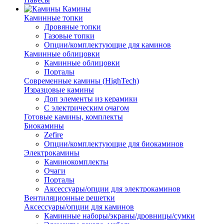
Камины
Каминные топки
Дровяные топки
Газовые топки
Опции/комплектующие для каминов
Каминные облицовки
Каминные облицовки
Порталы
Современные камины (HighTech)
Изразцовые камины
Доп элементы из керамики
С электрическим очагом
Готовые камины, комплекты
Биокамины
Zefire
Опции/комплектующие для биокаминов
Электрокамины
Каминокомплекты
Очаги
Порталы
Аксессуары/опции для электрокаминов
Вентиляционные решетки
Аксессуары/опции для каминов
Каминные наборы/экраны/дровницы/сумки