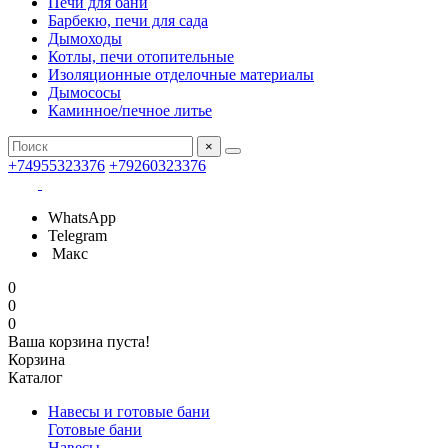
Печи для бани
Барбекю, печи для сада
Дымоходы
Котлы, печи отопительные
Изоляционные отделочные материалы
Дымососы
Каминное/печное литье
×
+74955323376
+79260323376
WhatsApp
Telegram
Макс
0
0
0
Ваша корзина пуста!
Корзина
Каталог
Навесы и готовые бани
Готовые бани
Навесы