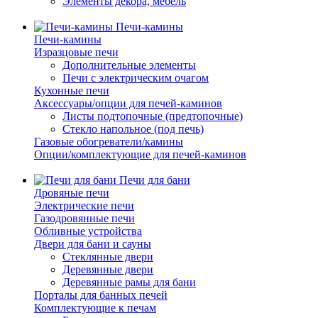
Элементы декора, мебель
Печи-камины
Печи-камины
Изразцовые печи
Дополнительные элементы
Печи с электрическим очагом
Кухонные печи
Аксессуары/опции для печей-каминов
Листы подтопочные (предтопочные)
Стекло напольное (под печь)
Газовые обогреватели/камины
Опции/комплектующие для печей-каминов
Печи для бани
Дровяные печи
Электрические печи
Газодровянные печи
Обливные устройства
Двери для бани и сауны
Стеклянные двери
Деревянные двери
Деревянные рамы для бани
Порталы для банных печей
Комплектующие к печам