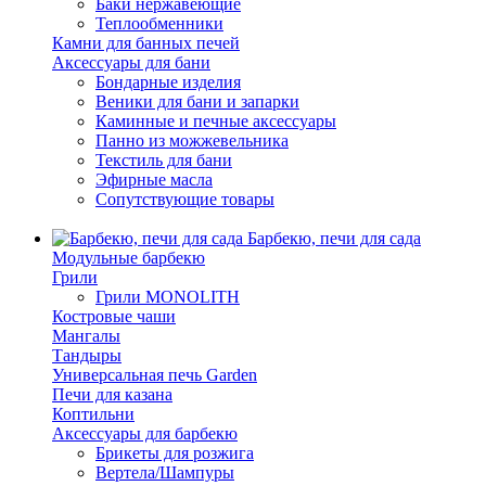
Баки нержавеющие
Теплообменники
Камни для банных печей
Аксессуары для бани
Бондарные изделия
Веники для бани и запарки
Каминные и печные аксессуары
Панно из можжевельника
Текстиль для бани
Эфирные масла
Сопутствующие товары
Барбекю, печи для сада
Модульные барбекю
Грили
Грили MONOLITH
Костровые чаши
Мангалы
Тандыры
Универсальная печь Garden
Печи для казана
Коптильни
Аксессуары для барбекю
Брикеты для розжига
Вертела/Шампуры