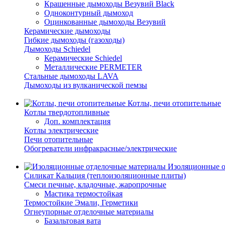
Крашенные дымоходы Везувий Black
Одноконтурный дымоход
Оцинкованные дымоходы Везувий
Керамические дымоходы
Гибкие дымоходы (газоходы)
Дымоходы Schiedel
Керамические Schiedel
Металлические PERMETER
Стальные дымоходы LAVA
Дымоходы из вулканической пемзы
Котлы, печи отопительные
Котлы твердотопливные
Доп. комплектация
Котлы электрические
Печи отопительные
Обогреватели инфракрасные/электрические
Изоляционные о
Силикат Кальция (теплоизоляционные плиты)
Смеси печные, кладочные, жаропрочные
Мастика термостойкая
Термостойкие Эмали, Герметики
Огнеупорные отделочные материалы
Базальтовая вата