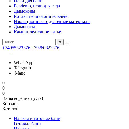
Печи для бани
Барбекю, печи для сада
Дымоходы
Котлы, печи отопительные
Изоляционные отделочные материалы
Дымососы
Каминное/печное литье
×
+74955323376
+79260323376
WhatsApp
Telegram
Макс
0
0
0
Ваша корзина пуста!
Корзина
Каталог
Навесы и готовые бани
Готовые бани
Навесы