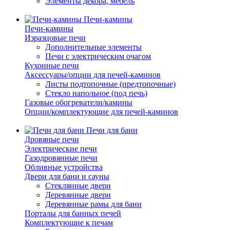
Элементы декора, мебель
Печи-камины
Печи-камины
Изразцовые печи
Дополнительные элементы
Печи с электрическим очагом
Кухонные печи
Аксессуары/опции для печей-каминов
Листы подтопочные (предтопочные)
Стекло напольное (под печь)
Газовые обогреватели/камины
Опции/комплектующие для печей-каминов
Печи для бани
Дровяные печи
Электрические печи
Газодровянные печи
Обливные устройства
Двери для бани и сауны
Стеклянные двери
Деревянные двери
Деревянные рамы для бани
Порталы для банных печей
Комплектующие к печам