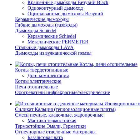
Крашенные дымоходы Везувий Black
Одноконтурный дымоход
Оцинкованные дымоходы Везувий
Керамические дымоходы
Гибкие дымоходы (газоходы)
Дымоходы Schiedel
Керамические Schiedel
Металлические PERMETER
Стальные дымоходы LAVA
Дымоходы из вулканической пемзы
Котлы, печи отопительные
Котлы твердотопливные
Доп. комплектация
Котлы электрические
Печи отопительные
Обогреватели инфракрасные/электрические
Изоляционные о
Силикат Кальция (теплоизоляционные плиты)
Смеси печные, кладочные, жаропрочные
Мастика термостойкая
Термостойкие Эмали, Герметики
Огнеупорные отделочные материалы
Базальтовая вата