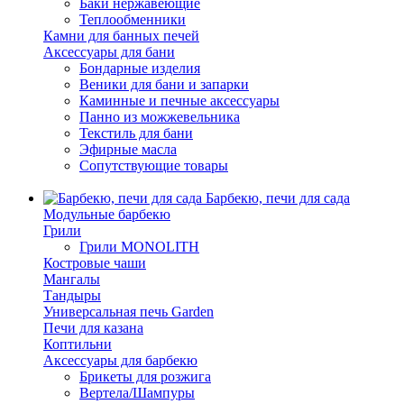
Баки нержавеющие
Теплообменники
Камни для банных печей
Аксессуары для бани
Бондарные изделия
Веники для бани и запарки
Каминные и печные аксессуары
Панно из можжевельника
Текстиль для бани
Эфирные масла
Сопутствующие товары
Барбекю, печи для сада
Модульные барбекю
Грили
Грили MONOLITH
Костровые чаши
Мангалы
Тандыры
Универсальная печь Garden
Печи для казана
Коптильни
Аксессуары для барбекю
Брикеты для розжига
Вертела/Шампуры