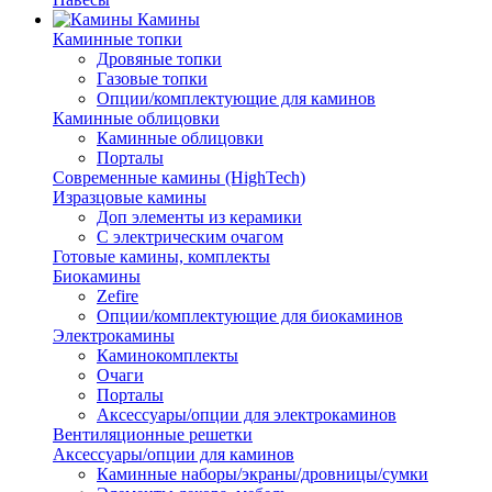
Камины
Каминные топки
Дровяные топки
Газовые топки
Опции/комплектующие для каминов
Каминные облицовки
Каминные облицовки
Порталы
Современные камины (HighTech)
Изразцовые камины
Доп элементы из керамики
С электрическим очагом
Готовые камины, комплекты
Биокамины
Zefire
Опции/комплектующие для биокаминов
Электрокамины
Каминокомплекты
Очаги
Порталы
Аксессуары/опции для электрокаминов
Вентиляционные решетки
Аксессуары/опции для каминов
Каминные наборы/экраны/дровницы/сумки