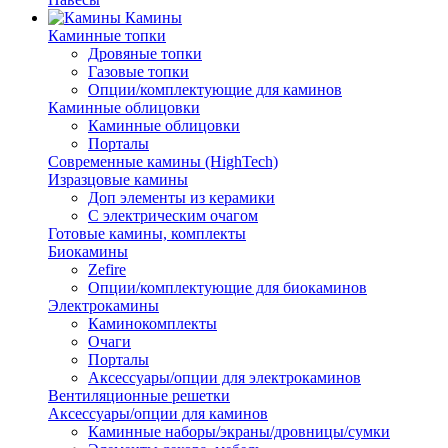
Камины
Каминные топки
Дровяные топки
Газовые топки
Опции/комплектующие для каминов
Каминные облицовки
Каминные облицовки
Порталы
Современные камины (HighTech)
Изразцовые камины
Доп элементы из керамики
С электрическим очагом
Готовые камины, комплекты
Биокамины
Zefire
Опции/комплектующие для биокаминов
Электрокамины
Каминокомплекты
Очаги
Порталы
Аксессуары/опции для электрокаминов
Вентиляционные решетки
Аксессуары/опции для каминов
Каминные наборы/экраны/дровницы/сумки