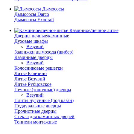
Дымососы
Дымососы Darco
Дымососы Exodraft
Каминное/печное литье
Дверцы печные/каминные
Духовые шкафы
Везувий
Задвижки дымохода (шибер)
Каминные дверцы
Везувий
Колосниковые решетки
Литье Балезино
Литье Везувий
Литье Рубцовское
Печные (топочные) дверцы
Везувий
Плиты чугунные (под казан)
Поддувальные дверцы
Прочистные дверцы
Стекла для каминных дверей
Тоннели монтажные