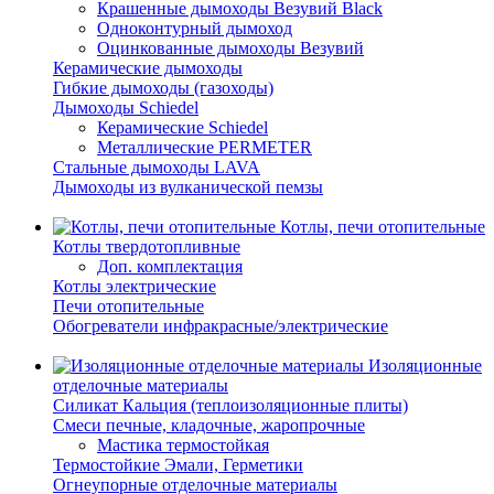
Крашенные дымоходы Везувий Black
Одноконтурный дымоход
Оцинкованные дымоходы Везувий
Керамические дымоходы
Гибкие дымоходы (газоходы)
Дымоходы Schiedel
Керамические Schiedel
Металлические PERMETER
Стальные дымоходы LAVA
Дымоходы из вулканической пемзы
Котлы, печи отопительные
Котлы твердотопливные
Доп. комплектация
Котлы электрические
Печи отопительные
Обогреватели инфракрасные/электрические
Изоляционные
отделочные материалы
Силикат Кальция (теплоизоляционные плиты)
Смеси печные, кладочные, жаропрочные
Мастика термостойкая
Термостойкие Эмали, Герметики
Огнеупорные отделочные материалы