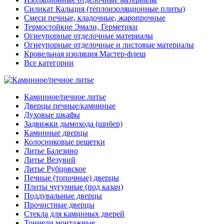
Силикат Кальция (теплоизоляционные плиты)
Смеси печные, кладочные, жаропрочные
Термостойкие Эмали, Герметики
Огнеупорные отделочные материалы
Огнеупорные отделочные и листовые материалы
Кровельная изоляция Мастер-флеш
Все категории
Каминное/печное литье
Дверцы печные/каминные
Духовые шкафы
Задвижки дымохода (шибер)
Каминные дверцы
Колосниковые решетки
Литье Балезино
Литье Везувий
Литье Рубцовское
Печные (топочные) дверцы
Плиты чугунные (под казан)
Поддувальные дверцы
Прочистные дверцы
Стекла для каминных дверей
Тоннели монтажные