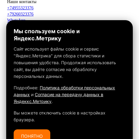
Наши контакты
+74955323376
+79260323376
WhatsApp
Telegram
Мы спользуем cookie и
Макс
Яндекс.Метрику
info@fox-kamin.ru
Наш адрес
Сайт использует файлы cookie и сервис
Московская область, г. Павловский Посад, дер. Фатеево, д. 3П,
"Яндекс.Метрика" для сбора статистики и
офис 113
повышения удобства. Продолжая использовать
Работаем с 10:00 до 18:00
сайт, вы даёте согласие на обраблотку
персональных данных.
Связаться с нами
Подробнее:
Политика обработки персональных
данных
и
Согласие на передачу данных в
Яндеккс.Метрику
.
Обращаем ваше внимание на то, что данный интернет-сайт, а
также вся информация о товарах и ценах, предоставленная на
Вы можете отключить cookie в настройках
нём, носит исключительно информационный характер и ни при
браузера.
каких условиях не является публичной офертой, определяемой
положениями Статьи 437 ГК РФ.
ПОНЯТНО