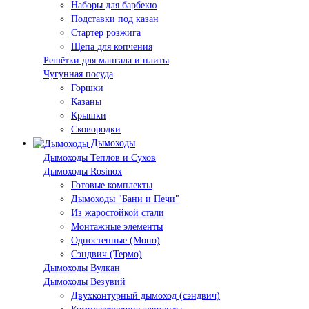
Наборы для барбекю
Подставки под казан
Стартер розжига
Щепа для копчения
Решётки для мангала и плиты
Чугунная посуда
Горшки
Казаны
Крышки
Сковородки
Дымоходы
Дымоходы Теплов и Сухов
Дымоходы Rosinox
Готовые комплекты
Дымоходы "Бани и Печи"
Из жаростойкой стали
Монтажные элементы
Одностенные (Моно)
Сэндвич (Термо)
Дымоходы Вулкан
Дымоходы Везувий
Двухконтурный дымоход (сэндвич)