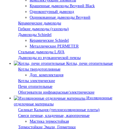
Комплектующие элементы
Крашенные дымоходы Везувий Black
Одноконтурный дымоход
Оцинкованные дымоходы Везувий
Керамические дымоходы
Гибкие дымоходы (газоходы)
Дымоходы Schiedel
Керамические Schiedel
Металлические PERMETER
Стальные дымоходы LAVA
Дымоходы из вулканической пемзы
Котлы, печи отопительные
Котлы твердотопливные
Доп. комплектация
Котлы электрические
Печи отопительные
Обогреватели инфракрасные/электрические
Изоляционные
отделочные материалы
Силикат Кальция (теплоизоляционные плиты)
Смеси печные, кладочные, жаропрочные
Мастика термостойкая
Термостойкие Эмали, Герметики