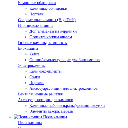
Каминные облицовки
Каминные облицовки
Порталы
Современные камины (HighTech)
Изразцовые камины
Доп элементы из керамики
С электрическим очагом
Готовые камины, комплекты
Биокамины
Zefire
Опции/комплектующие для биокаминов
Электрокамины
Каминокомплекты
Очаги
Порталы
Аксессуары/опции для электрокаминов
Вентиляционные решетки
Аксессуары/опции для каминов
Каминные наборы/экраны/дровницы/сумки
Элементы декора, мебель
Печи-камины
Печи-камины