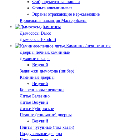
Фиброцементные панели
Фольга алюминиевая
Экраны отражающие нержавеющие
Кровельная изоляция Мастер-флеш
Дымососы
Дымососы Darco
Дымососы Exodraft
Каминное/печное литье
Дверцы печные/каминные
Духовые шкафы
Везувий
Задвижки дымохода (шибер)
Каминные дверцы
Везувий
Колосниковые решетки
Литье Балезино
Литье Везувий
Литье Рубцовское
Печные (топочные) дверцы
Везувий
Плиты чугунные (под казан)
Поддувальные дверцы
Прочистные дверцы