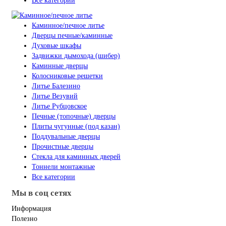
Все категории
Каминное/печное литье
Дверцы печные/каминные
Духовые шкафы
Задвижки дымохода (шибер)
Каминные дверцы
Колосниковые решетки
Литье Балезино
Литье Везувий
Литье Рубцовское
Печные (топочные) дверцы
Плиты чугунные (под казан)
Поддувальные дверцы
Прочистные дверцы
Стекла для каминных дверей
Тоннели монтажные
Все категории
Мы в соц сетях
Информация
Полезно