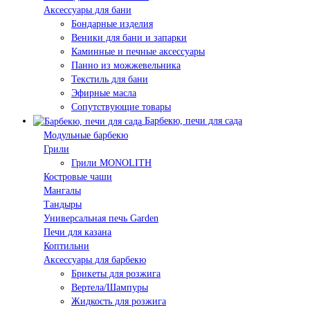
Аксессуары для бани
Бондарные изделия
Веники для бани и запарки
Каминные и печные аксессуары
Панно из можжевельника
Текстиль для бани
Эфирные масла
Сопутствующие товары
Барбекю, печи для сада
Модульные барбекю
Грили
Грили MONOLITH
Костровые чаши
Мангалы
Тандыры
Универсальная печь Garden
Печи для казана
Коптильни
Аксессуары для барбекю
Брикеты для розжига
Вертела/Шампуры
Жидкость для розжига