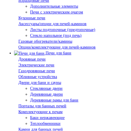
Изразцовые печи
Дополнительные элементы
Печи с электрическим очагом
Кухонные печи
Аксессуары/опции для печей-каминов
Листы подтопочные (предтопочные)
Стекло напольное (под печь)
Газовые обогреватели/камины
Опции/комплектующие для печей-каминов
Печи для бани
Дровяные печи
Электрические печи
Газодровянные печи
Обливные устройства
Двери для бани и сауны
Стеклянные двери
Деревянные двери
Деревянные рамы для бани
Порталы для банных печей
Комплектующие к печам
Баки нержавеющие
Теплообменники
Камни для банных печей