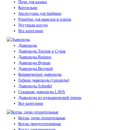
Печи для казана
Коптильни
Аксессуары для барбекю
Решётки для мангала и плиты
Чугунная посуда
Все категории
Дымоходы
Дымоходы Теплов и Сухов
Дымоходы Rosinox
Дымоходы Вулкан
Дымоходы Везувий
Керамические дымоходы
Гибкие дымоходы (газоходы)
Дымоходы Schiedel
Стальные дымоходы LAVA
Дымоходы из вулканической пемзы
Все категории
Котлы, печи отопительные
Котлы твердотопливные
Котлы электрические