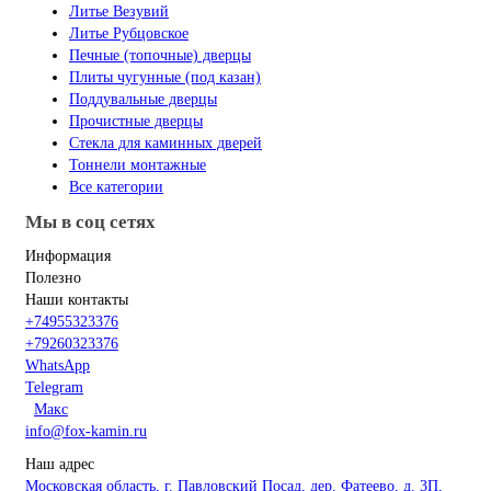
Литье Везувий
Литье Рубцовское
Печные (топочные) дверцы
Плиты чугунные (под казан)
Поддувальные дверцы
Прочистные дверцы
Стекла для каминных дверей
Тоннели монтажные
Все категории
Мы в соц сетях
Информация
Полезно
Наши контакты
+74955323376
+79260323376
WhatsApp
Telegram
Макс
info@fox-kamin.ru
Наш адрес
Московская область, г. Павловский Посад, дер. Фатеево, д. 3П,