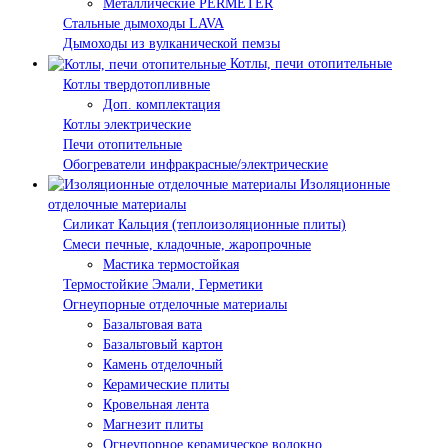
Металлические PERMETER
Стальные дымоходы LAVA
Дымоходы из вулканической пемзы
Котлы, печи отопительные
Котлы твердотопливные
Доп. комплектация
Котлы электрические
Печи отопительные
Обогреватели инфракрасные/электрические
Изоляционные
отделочные материалы
Силикат Кальция (теплоизоляционные плиты)
Смеси печные, кладочные, жаропрочные
Мастика термостойкая
Термостойкие Эмали, Герметики
Огнеупорные отделочные материалы
Базальтовая вата
Базальтовый картон
Камень отделочный
Керамические плиты
Кровельная лента
Магнезит плиты
Огнеупорное керамическое волокно