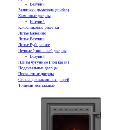
Везувий
Задвижки дымохода (шибер)
Каминные дверцы
Везувий
Колосниковые решетки
Литье Балезино
Литье Везувий
Литье Рубцовское
Печные (топочные) дверцы
Везувий
Плиты чугунные (под казан)
Поддувальные дверцы
Прочистные дверцы
Стекла для каминных дверей
Тоннели монтажные