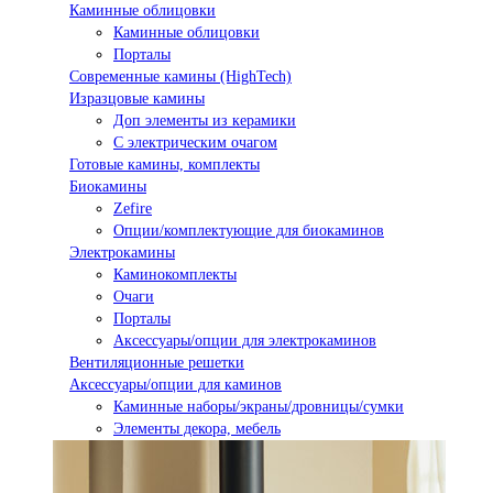
Каминные облицовки
Каминные облицовки
Порталы
Современные камины (HighTech)
Изразцовые камины
Доп элементы из керамики
С электрическим очагом
Готовые камины, комплекты
Биокамины
Zefire
Опции/комплектующие для биокаминов
Электрокамины
Каминокомплекты
Очаги
Порталы
Аксессуары/опции для электрокаминов
Вентиляционные решетки
Аксессуары/опции для каминов
Каминные наборы/экраны/дровницы/сумки
Элементы декора, мебель