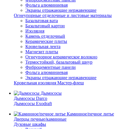
Фольга алюминиевая
Экраны отражающие нержавеющие
Огнеупорные отделочные и листовые материалы
Базальтовая вата
Базальтовый картон
Изоляция
Камень отделочный
Керамические плиты
Кровельная лента
Магнезит плиты
Огнеупорное керамическое волокно
Термостойкий, базальтовый шнур
Фиброцементные панели
Фольга алюминиевая
Экраны отражающие нержавеющие
Кровельная изоляция Мастер-флеш
Дымососы
Дымососы Darco
Дымососы Exodraft
Каминное/печное литье
Дверцы печные/каминные
Духовые шкафы