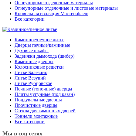
Огнеупорные отделочные материалы
Огнеупорные отделочные и листовые материалы
Кровельная изоляция Мастер-флеш
Все категории
Каминное/печное литье
Дверцы печные/каминные
Духовые шкафы
Задвижки дымохода (шибер)
Каминные дверцы
Колосниковые решетки
Литье Балезино
Литье Везувий
Литье Рубцовское
Печные (топочные) дверцы
Плиты чугунные (под казан)
Поддувальные дверцы
Прочистные дверцы
Стекла для каминных дверей
Тоннели монтажные
Все категории
Мы в соц сетях