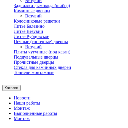
Везувий
Задвижки дымохода (шибер)
Каминные дверцы
Везувий
Колосниковые решетки
Литье Балезино
Литье Везувий
Литье Рубцовское
Печные (топочные) дверцы
Везувий
Плиты чугунные (под казан)
Поддувальные дверцы
Прочистные дверцы
Стекла для каминных дверей
Тоннели монтажные
Каталог
Новости
Наши работы
Монтаж
Выполненные работы
Монтаж