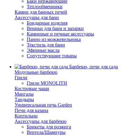
Баки нержавеющие
Теплообменники
Камни для банных печей
Аксессуары для бани
Бондарные изделия
Веники для бани и запарки
Каминные и печные аксессуары
Панно из можжевельника
Текстиль для бани
Эфирные масла
Сопутствующие товары
Барбекю, печи для сада
Модульные барбекю
Грили
Грили MONOLITH
Костровые чаши
Мангалы
Тандыры
Универсальная печь Garden
Печи для казана
Коптильни
Аксессуары для барбекю
Брикеты для розжига
Вертела/Шампуры