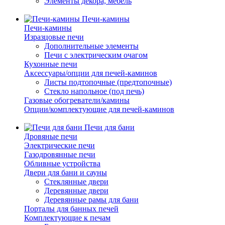
Элементы декора, мебель
Печи-камины
Печи-камины
Изразцовые печи
Дополнительные элементы
Печи с электрическим очагом
Кухонные печи
Аксессуары/опции для печей-каминов
Листы подтопочные (предтопочные)
Стекло напольное (под печь)
Газовые обогреватели/камины
Опции/комплектующие для печей-каминов
Печи для бани
Дровяные печи
Электрические печи
Газодровянные печи
Обливные устройства
Двери для бани и сауны
Стеклянные двери
Деревянные двери
Деревянные рамы для бани
Порталы для банных печей
Комплектующие к печам