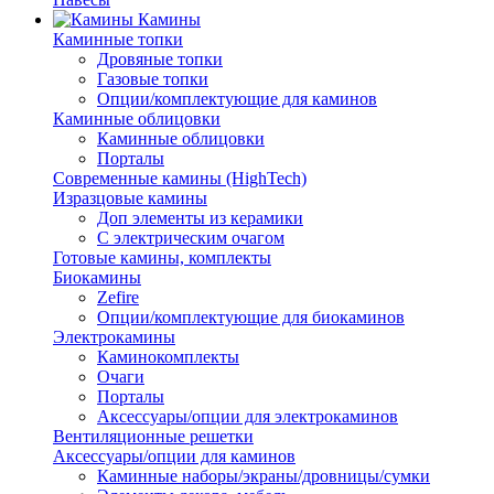
Камины
Каминные топки
Дровяные топки
Газовые топки
Опции/комплектующие для каминов
Каминные облицовки
Каминные облицовки
Порталы
Современные камины (HighTech)
Изразцовые камины
Доп элементы из керамики
С электрическим очагом
Готовые камины, комплекты
Биокамины
Zefire
Опции/комплектующие для биокаминов
Электрокамины
Каминокомплекты
Очаги
Порталы
Аксессуары/опции для электрокаминов
Вентиляционные решетки
Аксессуары/опции для каминов
Каминные наборы/экраны/дровницы/сумки