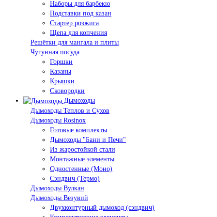
Наборы для барбекю
Подставки под казан
Стартер розжига
Щепа для копчения
Решётки для мангала и плиты
Чугунная посуда
Горшки
Казаны
Крышки
Сковородки
Дымоходы
Дымоходы Теплов и Сухов
Дымоходы Rosinox
Готовые комплекты
Дымоходы "Бани и Печи"
Из жаростойкой стали
Монтажные элементы
Одностенные (Моно)
Сэндвич (Термо)
Дымоходы Вулкан
Дымоходы Везувий
Двухконтурный дымоход (сэндвич)