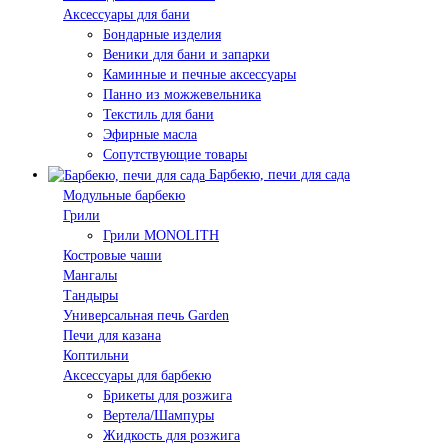
Аксессуары для бани
Бондарные изделия
Веники для бани и запарки
Каминные и печные аксессуары
Панно из можжевельника
Текстиль для бани
Эфирные масла
Сопутствующие товары
Барбекю, печи для сада
Модульные барбекю
Грили
Грили MONOLITH
Костровые чаши
Мангалы
Тандыры
Универсальная печь Garden
Печи для казана
Коптильни
Аксессуары для барбекю
Брикеты для розжига
Вертела/Шампуры
Жидкость для розжига