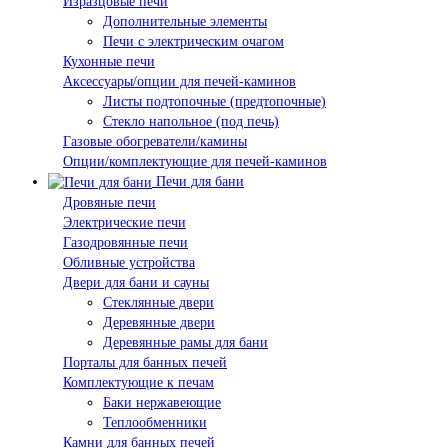
Изразцовые печи
Дополнительные элементы
Печи с электрическим очагом
Кухонные печи
Аксессуары/опции для печей-каминов
Листы подтопочные (предтопочные)
Стекло напольное (под печь)
Газовые обогреватели/камины
Опции/комплектующие для печей-каминов
Печи для бани
Дровяные печи
Электрические печи
Газодровянные печи
Обливные устройства
Двери для бани и сауны
Стеклянные двери
Деревянные двери
Деревянные рамы для бани
Порталы для банных печей
Комплектующие к печам
Баки нержавеющие
Теплообменники
Камни для банных печей