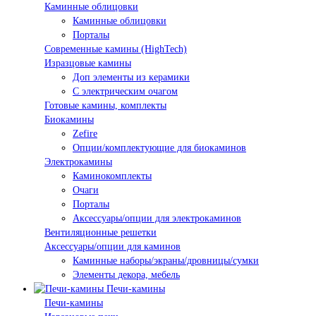
Каминные облицовки
Каминные облицовки
Порталы
Современные камины (HighTech)
Изразцовые камины
Доп элементы из керамики
С электрическим очагом
Готовые камины, комплекты
Биокамины
Zefire
Опции/комплектующие для биокаминов
Электрокамины
Каминокомплекты
Очаги
Порталы
Аксессуары/опции для электрокаминов
Вентиляционные решетки
Аксессуары/опции для каминов
Каминные наборы/экраны/дровницы/сумки
Элементы декора, мебель
Печи-камины
Печи-камины