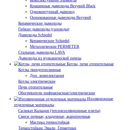
Комплектующие элементы
Крашенные дымоходы Везувий Black
Одноконтурный дымоход
Оцинкованные дымоходы Везувий
Керамические дымоходы
Гибкие дымоходы (газоходы)
Дымоходы Schiedel
Керамические Schiedel
Металлические PERMETER
Стальные дымоходы LAVA
Дымоходы из вулканической пемзы
Котлы, печи отопительные
Котлы твердотопливные
Доп. комплектация
Котлы электрические
Печи отопительные
Обогреватели инфракрасные/электрические
Изоляционные
отделочные материалы
Силикат Кальция (теплоизоляционные плиты)
Смеси печные, кладочные, жаропрочные
Мастика термостойкая
Термостойкие Эмали, Герметики