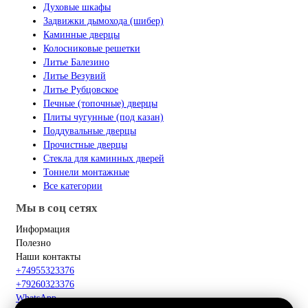
Духовые шкафы
Задвижки дымохода (шибер)
Каминные дверцы
Колосниковые решетки
Литье Балезино
Литье Везувий
Литье Рубцовское
Печные (топочные) дверцы
Плиты чугунные (под казан)
Поддувальные дверцы
Прочистные дверцы
Стекла для каминных дверей
Тоннели монтажные
Все категории
Мы в соц сетях
Информация
Полезно
Наши контакты
+74955323376
+79260323376
WhatsApp