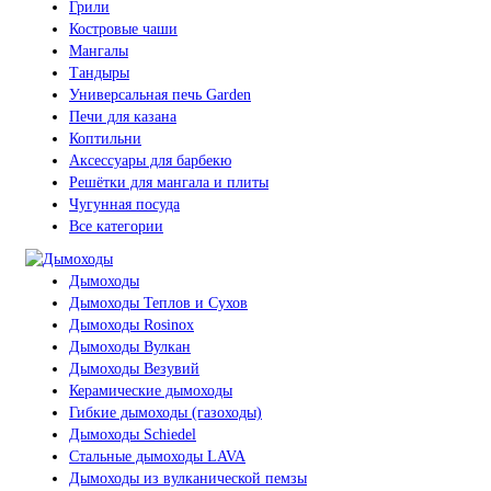
Грили
Костровые чаши
Мангалы
Тандыры
Универсальная печь Garden
Печи для казана
Коптильни
Аксессуары для барбекю
Решётки для мангала и плиты
Чугунная посуда
Все категории
Дымоходы
Дымоходы Теплов и Сухов
Дымоходы Rosinox
Дымоходы Вулкан
Дымоходы Везувий
Керамические дымоходы
Гибкие дымоходы (газоходы)
Дымоходы Schiedel
Стальные дымоходы LAVA
Дымоходы из вулканической пемзы