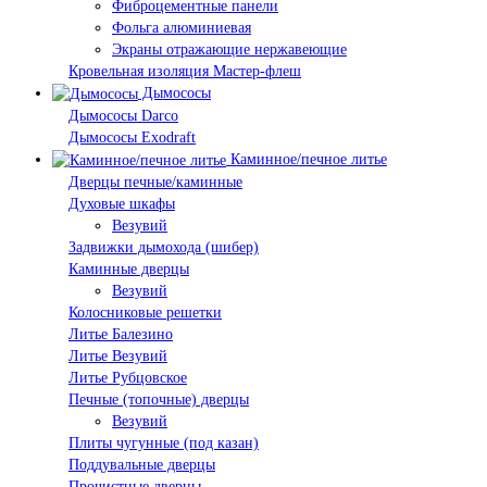
Фиброцементные панели
Фольга алюминиевая
Экраны отражающие нержавеющие
Кровельная изоляция Мастер-флеш
Дымососы
Дымососы Darco
Дымососы Exodraft
Каминное/печное литье
Дверцы печные/каминные
Духовые шкафы
Везувий
Задвижки дымохода (шибер)
Каминные дверцы
Везувий
Колосниковые решетки
Литье Балезино
Литье Везувий
Литье Рубцовское
Печные (топочные) дверцы
Везувий
Плиты чугунные (под казан)
Поддувальные дверцы
Прочистные дверцы