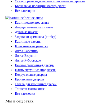
Огнеупорные отделочные и листовые материалы
Кровельная изоляция Мастер-флеш
Все категории
Каминное/печное литье
Дверцы печные/каминные
Духовые шкафы
Задвижки дымохода (шибер)
Каминные дверцы
Колосниковые решетки
Литье Балезино
Литье Везувий
Литье Рубцовское
Печные (топочные) дверцы
Плиты чугунные (под казан)
Поддувальные дверцы
Прочистные дверцы
Стекла для каминных дверей
Тоннели монтажные
Все категории
Мы в соц сетях