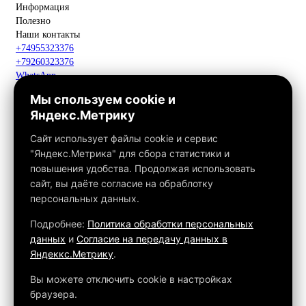
Информация
Полезно
Наши контакты
+74955323376
+79260323376
WhatsApp
Telegram
Мы спользуем cookie и
Макс
Яндекс.Метрику
info@fox-kamin.ru
Наш адрес
Сайт использует файлы cookie и сервис
Московская область, г. Павловский Посад, дер. Фатеево, д. 3П,
"Яндекс.Метрика" для сбора статистики и
офис 113
повышения удобства. Продолжая использовать
Работаем с 10:00 до 18:00
сайт, вы даёте согласие на обраблотку
персональных данных.
Связаться с нами
Подробнее:
Политика обработки персональных
данных
и
Согласие на передачу данных в
Яндеккс.Метрику
.
Обращаем ваше внимание на то, что данный интернет-сайт, а
также вся информация о товарах и ценах, предоставленная на
Вы можете отключить cookie в настройках
нём, носит исключительно информационный характер и ни при
браузера.
каких условиях не является публичной офертой, определяемой