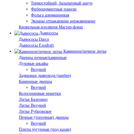
Термостойкий, базальтовый шнур
Фиброцементные панели
Фольга алюминиевая
Экраны отражающие нержавеющие
Кровельная изоляция Мастер-флеш
Дымососы
Дымососы Darco
Дымососы Exodraft
Каминное/печное литье
Дверцы печные/каминные
Духовые шкафы
Везувий
Задвижки дымохода (шибер)
Каминные дверцы
Везувий
Колосниковые решетки
Литье Балезино
Литье Везувий
Литье Рубцовское
Печные (топочные) дверцы
Везувий
Плиты чугунные (под казан)