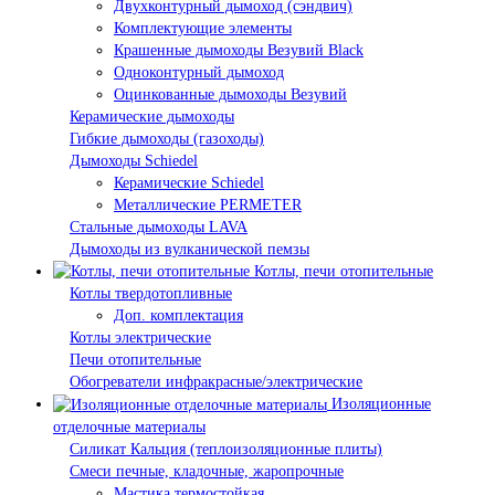
Двухконтурный дымоход (сэндвич)
Комплектующие элементы
Крашенные дымоходы Везувий Black
Одноконтурный дымоход
Оцинкованные дымоходы Везувий
Керамические дымоходы
Гибкие дымоходы (газоходы)
Дымоходы Schiedel
Керамические Schiedel
Металлические PERMETER
Стальные дымоходы LAVA
Дымоходы из вулканической пемзы
Котлы, печи отопительные
Котлы твердотопливные
Доп. комплектация
Котлы электрические
Печи отопительные
Обогреватели инфракрасные/электрические
Изоляционные
отделочные материалы
Силикат Кальция (теплоизоляционные плиты)
Смеси печные, кладочные, жаропрочные
Мастика термостойкая