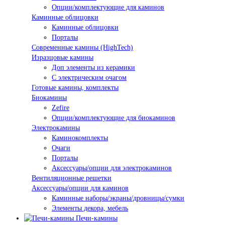
Опции/комплектующие для каминов
Каминные облицовки
Каминные облицовки
Порталы
Современные камины (HighTech)
Изразцовые камины
Доп элементы из керамики
С электрическим очагом
Готовые камины, комплекты
Биокамины
Zefire
Опции/комплектующие для биокаминов
Электрокамины
Каминокомплекты
Очаги
Порталы
Аксессуары/опции для электрокаминов
Вентиляционные решетки
Аксессуары/опции для каминов
Каминные наборы/экраны/дровницы/сумки
Элементы декора, мебель
Печи-камины