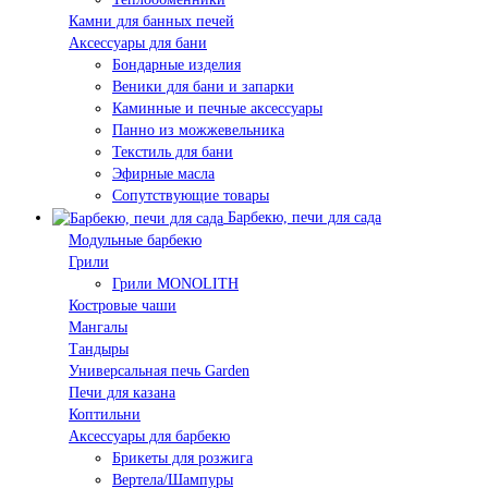
Камни для банных печей
Аксессуары для бани
Бондарные изделия
Веники для бани и запарки
Каминные и печные аксессуары
Панно из можжевельника
Текстиль для бани
Эфирные масла
Сопутствующие товары
Барбекю, печи для сада
Модульные барбекю
Грили
Грили MONOLITH
Костровые чаши
Мангалы
Тандыры
Универсальная печь Garden
Печи для казана
Коптильни
Аксессуары для барбекю
Брикеты для розжига
Вертела/Шампуры