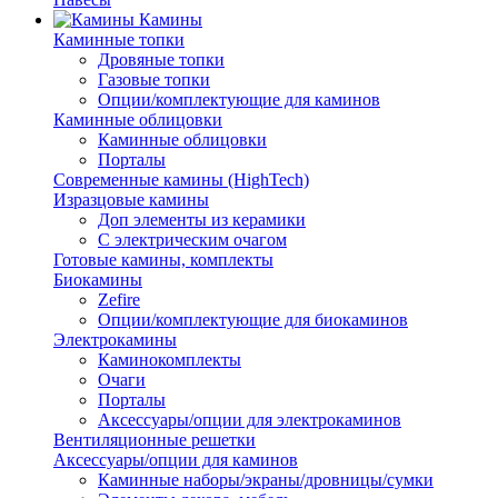
Камины
Каминные топки
Дровяные топки
Газовые топки
Опции/комплектующие для каминов
Каминные облицовки
Каминные облицовки
Порталы
Современные камины (HighTech)
Изразцовые камины
Доп элементы из керамики
С электрическим очагом
Готовые камины, комплекты
Биокамины
Zefire
Опции/комплектующие для биокаминов
Электрокамины
Каминокомплекты
Очаги
Порталы
Аксессуары/опции для электрокаминов
Вентиляционные решетки
Аксессуары/опции для каминов
Каминные наборы/экраны/дровницы/сумки