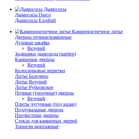
Дымососы
Дымососы Darco
Дымососы Exodraft
Каминное/печное литье
Дверцы печные/каминные
Духовые шкафы
Везувий
Задвижки дымохода (шибер)
Каминные дверцы
Везувий
Колосниковые решетки
Литье Балезино
Литье Везувий
Литье Рубцовское
Печные (топочные) дверцы
Везувий
Плиты чугунные (под казан)
Поддувальные дверцы
Прочистные дверцы
Стекла для каминных дверей
Тоннели монтажные