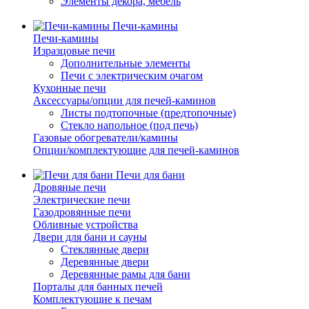
Элементы декора, мебель
Печи-камины
Печи-камины
Изразцовые печи
Дополнительные элементы
Печи с электрическим очагом
Кухонные печи
Аксессуары/опции для печей-каминов
Листы подтопочные (предтопочные)
Стекло напольное (под печь)
Газовые обогреватели/камины
Опции/комплектующие для печей-каминов
Печи для бани
Дровяные печи
Электрические печи
Газодровянные печи
Обливные устройства
Двери для бани и сауны
Стеклянные двери
Деревянные двери
Деревянные рамы для бани
Порталы для банных печей
Комплектующие к печам