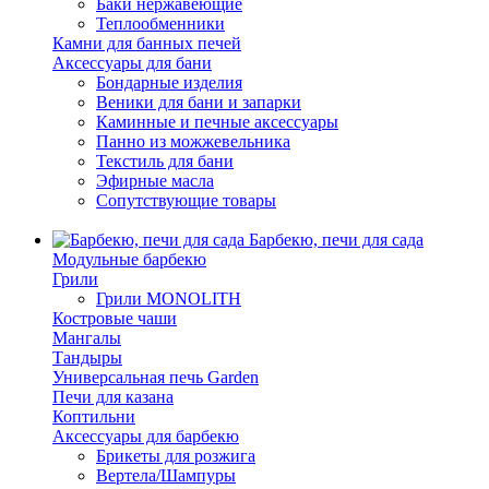
Баки нержавеющие
Теплообменники
Камни для банных печей
Аксессуары для бани
Бондарные изделия
Веники для бани и запарки
Каминные и печные аксессуары
Панно из можжевельника
Текстиль для бани
Эфирные масла
Сопутствующие товары
Барбекю, печи для сада
Модульные барбекю
Грили
Грили MONOLITH
Костровые чаши
Мангалы
Тандыры
Универсальная печь Garden
Печи для казана
Коптильни
Аксессуары для барбекю
Брикеты для розжига
Вертела/Шампуры