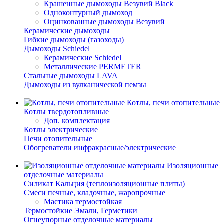
Крашенные дымоходы Везувий Black
Одноконтурный дымоход
Оцинкованные дымоходы Везувий
Керамические дымоходы
Гибкие дымоходы (газоходы)
Дымоходы Schiedel
Керамические Schiedel
Металлические PERMETER
Стальные дымоходы LAVA
Дымоходы из вулканической пемзы
Котлы, печи отопительные
Котлы твердотопливные
Доп. комплектация
Котлы электрические
Печи отопительные
Обогреватели инфракрасные/электрические
Изоляционные
отделочные материалы
Силикат Кальция (теплоизоляционные плиты)
Смеси печные, кладочные, жаропрочные
Мастика термостойкая
Термостойкие Эмали, Герметики
Огнеупорные отделочные материалы