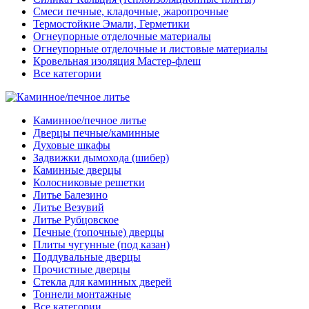
Смеси печные, кладочные, жаропрочные
Термостойкие Эмали, Герметики
Огнеупорные отделочные материалы
Огнеупорные отделочные и листовые материалы
Кровельная изоляция Мастер-флеш
Все категории
Каминное/печное литье
Дверцы печные/каминные
Духовые шкафы
Задвижки дымохода (шибер)
Каминные дверцы
Колосниковые решетки
Литье Балезино
Литье Везувий
Литье Рубцовское
Печные (топочные) дверцы
Плиты чугунные (под казан)
Поддувальные дверцы
Прочистные дверцы
Стекла для каминных дверей
Тоннели монтажные
Все категории