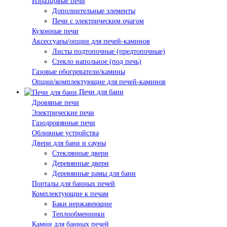
Изразцовые печи
Дополнительные элементы
Печи с электрическим очагом
Кухонные печи
Аксессуары/опции для печей-каминов
Листы подтопочные (предтопочные)
Стекло напольное (под печь)
Газовые обогреватели/камины
Опции/комплектующие для печей-каминов
Печи для бани
Дровяные печи
Электрические печи
Газодровянные печи
Обливные устройства
Двери для бани и сауны
Стеклянные двери
Деревянные двери
Деревянные рамы для бани
Порталы для банных печей
Комплектующие к печам
Баки нержавеющие
Теплообменники
Камни для банных печей