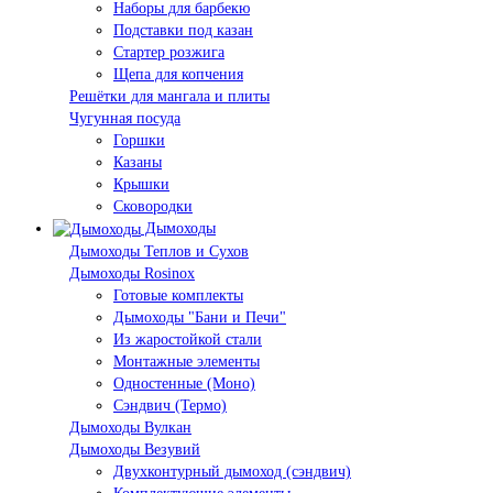
Наборы для барбекю
Подставки под казан
Стартер розжига
Щепа для копчения
Решётки для мангала и плиты
Чугунная посуда
Горшки
Казаны
Крышки
Сковородки
Дымоходы
Дымоходы Теплов и Сухов
Дымоходы Rosinox
Готовые комплекты
Дымоходы "Бани и Печи"
Из жаростойкой стали
Монтажные элементы
Одностенные (Моно)
Сэндвич (Термо)
Дымоходы Вулкан
Дымоходы Везувий
Двухконтурный дымоход (сэндвич)