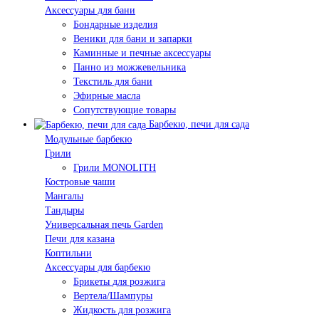
Аксессуары для бани
Бондарные изделия
Веники для бани и запарки
Каминные и печные аксессуары
Панно из можжевельника
Текстиль для бани
Эфирные масла
Сопутствующие товары
Барбекю, печи для сада
Модульные барбекю
Грили
Грили MONOLITH
Костровые чаши
Мангалы
Тандыры
Универсальная печь Garden
Печи для казана
Коптильни
Аксессуары для барбекю
Брикеты для розжига
Вертела/Шампуры
Жидкость для розжига