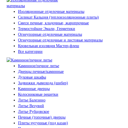
Изоляционные отделочные материалы
Силикат Кальция (теплоизоляционные плиты)
Смеси печные, кладочные, жаропрочные
Термостойкие Эмали, Герметики
Огнеупорные отделочные материалы
Огнеупорные отделочные и листовые материалы
Кровельная изоляция Мастер-флеш
Все категории
Каминное/печное литье
Дверцы печные/каминные
Духовые шкафы
Задвижки дымохода (шибер)
Каминные дверцы
Колосниковые решетки
Литье Балезино
Литье Везувий
Литье Рубцовское
Печные (топочные) дверцы
Плиты чугунные (под казан)