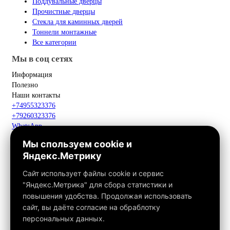
Поддувальные дверцы
Прочистные дверцы
Стекла для каминных дверей
Тоннели монтажные
Все категории
Мы в соц сетях
Информация
Полезно
Наши контакты
+74955323376
+79260323376
WhatsApp
Telegram
Мы спользуем cookie и
Макс
Яндекс.Метрику
info@fox-kamin.ru
Наш адрес
Сайт использует файлы cookie и сервис
Московская область, г. Павловский Посад, дер. Фатеево, д. 3П,
"Яндекс.Метрика" для сбора статистики и
офис 113
повышения удобства. Продолжая использовать
Работаем с 10:00 до 18:00
сайт, вы даёте согласие на обраблотку
персональных данных.
Связаться с нами