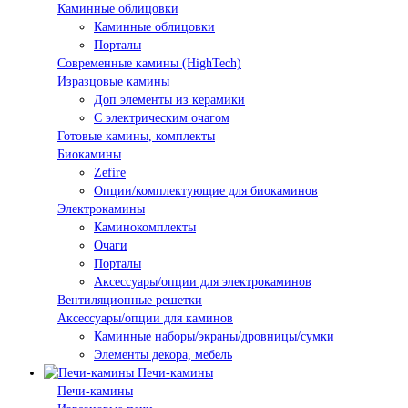
Каминные облицовки
Каминные облицовки
Порталы
Современные камины (HighTech)
Изразцовые камины
Доп элементы из керамики
С электрическим очагом
Готовые камины, комплекты
Биокамины
Zefire
Опции/комплектующие для биокаминов
Электрокамины
Каминокомплекты
Очаги
Порталы
Аксессуары/опции для электрокаминов
Вентиляционные решетки
Аксессуары/опции для каминов
Каминные наборы/экраны/дровницы/сумки
Элементы декора, мебель
Печи-камины
Печи-камины