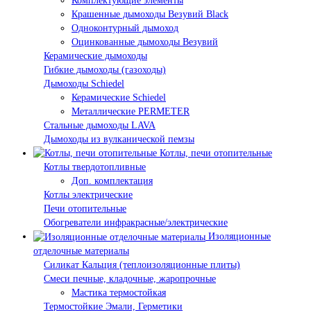
Комплектующие элементы
Крашенные дымоходы Везувий Black
Одноконтурный дымоход
Оцинкованные дымоходы Везувий
Керамические дымоходы
Гибкие дымоходы (газоходы)
Дымоходы Schiedel
Керамические Schiedel
Металлические PERMETER
Стальные дымоходы LAVA
Дымоходы из вулканической пемзы
Котлы, печи отопительные
Котлы твердотопливные
Доп. комплектация
Котлы электрические
Печи отопительные
Обогреватели инфракрасные/электрические
Изоляционные
отделочные материалы
Силикат Кальция (теплоизоляционные плиты)
Смеси печные, кладочные, жаропрочные
Мастика термостойкая
Термостойкие Эмали, Герметики