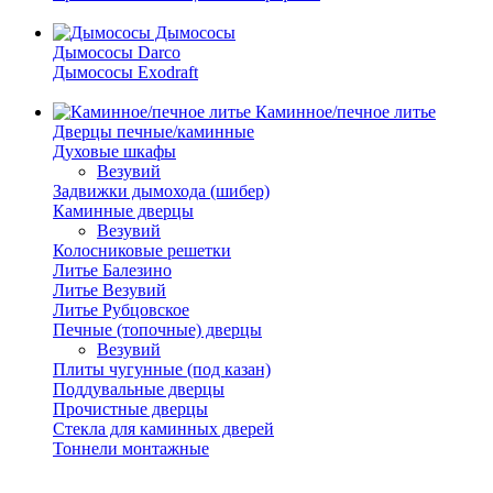
Дымососы
Дымососы Darco
Дымососы Exodraft
Каминное/печное литье
Дверцы печные/каминные
Духовые шкафы
Везувий
Задвижки дымохода (шибер)
Каминные дверцы
Везувий
Колосниковые решетки
Литье Балезино
Литье Везувий
Литье Рубцовское
Печные (топочные) дверцы
Везувий
Плиты чугунные (под казан)
Поддувальные дверцы
Прочистные дверцы
Стекла для каминных дверей
Тоннели монтажные