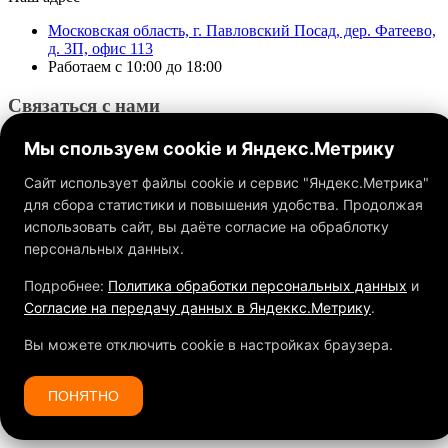
Московская область, г. Павловский Посад, дер. Фатеево,
д. 3П, офис 113
Работаем с 10:00 до 18:00
Связаться с нами
Мы спользуем cookie и Яндекс.Метрику
Сайт использует файлы cookie и сервис "Яндекс.Метрика"
для сбора статистики и повышения удобства. Продолжая
использовать сайт, вы даёте согласие на обраблотку
Обращаем ваше внимание на то, что данный интернет-сайт, а
также вся информация о товарах и ценах, предоставленная на
персональных данных.
нём, носит исключительно информационный характер и ни
при каких условиях не является публичной офертой,
Подробнее:
Политика обработки персональных данных
и
определяемой положениями Статьи 437 ГК РФ.
Согласие на передачу данных в Яндеккс.Метрику
.
Вы можете отключить cookie в настройках браузера.
ПОНЯТНО
Спасибо за Ваш заказ!
Мы свяжемся с Вами в самое ближайшее время.