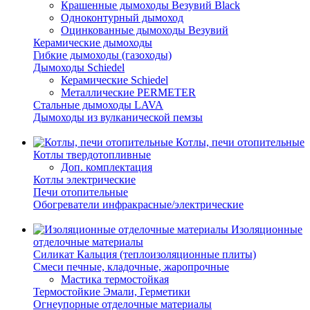
Крашенные дымоходы Везувий Black
Одноконтурный дымоход
Оцинкованные дымоходы Везувий
Керамические дымоходы
Гибкие дымоходы (газоходы)
Дымоходы Schiedel
Керамические Schiedel
Металлические PERMETER
Стальные дымоходы LAVA
Дымоходы из вулканической пемзы
Котлы, печи отопительные
Котлы твердотопливные
Доп. комплектация
Котлы электрические
Печи отопительные
Обогреватели инфракрасные/электрические
Изоляционные
отделочные материалы
Силикат Кальция (теплоизоляционные плиты)
Смеси печные, кладочные, жаропрочные
Мастика термостойкая
Термостойкие Эмали, Герметики
Огнеупорные отделочные материалы