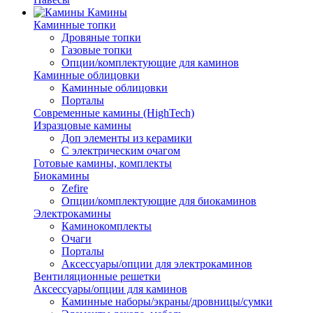
Камины
Каминные топки
Дровяные топки
Газовые топки
Опции/комплектующие для каминов
Каминные облицовки
Каминные облицовки
Порталы
Современные камины (HighTech)
Изразцовые камины
Доп элементы из керамики
С электрическим очагом
Готовые камины, комплекты
Биокамины
Zefire
Опции/комплектующие для биокаминов
Электрокамины
Каминокомплекты
Очаги
Порталы
Аксессуары/опции для электрокаминов
Вентиляционные решетки
Аксессуары/опции для каминов
Каминные наборы/экраны/дровницы/сумки