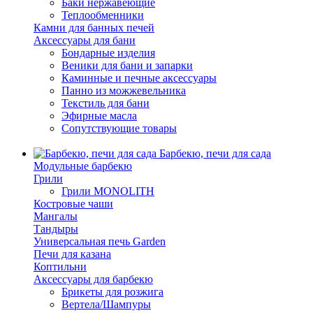
Баки нержавеющие
Теплообменники
Камни для банных печей
Аксессуары для бани
Бондарные изделия
Веники для бани и запарки
Каминные и печные аксессуары
Панно из можжевельника
Текстиль для бани
Эфирные масла
Сопутствующие товары
Барбекю, печи для сада
Модульные барбекю
Грили
Грили MONOLITH
Костровые чаши
Мангалы
Тандыры
Универсальная печь Garden
Печи для казана
Коптильни
Аксессуары для барбекю
Брикеты для розжига
Вертела/Шампуры