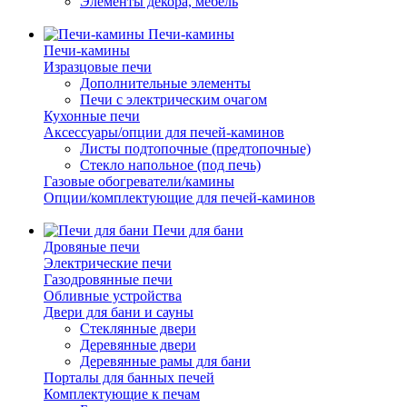
Элементы декора, мебель
Печи-камины
Печи-камины
Изразцовые печи
Дополнительные элементы
Печи с электрическим очагом
Кухонные печи
Аксессуары/опции для печей-каминов
Листы подтопочные (предтопочные)
Стекло напольное (под печь)
Газовые обогреватели/камины
Опции/комплектующие для печей-каминов
Печи для бани
Дровяные печи
Электрические печи
Газодровянные печи
Обливные устройства
Двери для бани и сауны
Стеклянные двери
Деревянные двери
Деревянные рамы для бани
Порталы для банных печей
Комплектующие к печам