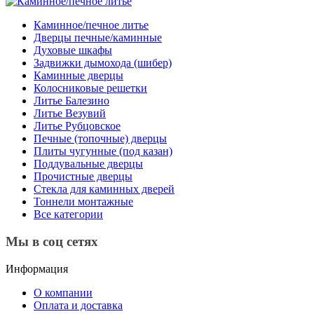
Каминное/печное литье
Дверцы печные/каминные
Духовые шкафы
Задвижки дымохода (шибер)
Каминные дверцы
Колосниковые решетки
Литье Балезино
Литье Везувий
Литье Рубцовское
Печные (топочные) дверцы
Плиты чугунные (под казан)
Поддувальные дверцы
Прочистные дверцы
Стекла для каминных дверей
Тоннели монтажные
Все категории
Мы в соц сетях
Информация
О компании
Оплата и доставка