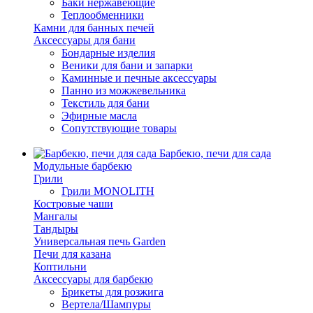
Баки нержавеющие
Теплообменники
Камни для банных печей
Аксессуары для бани
Бондарные изделия
Веники для бани и запарки
Каминные и печные аксессуары
Панно из можжевельника
Текстиль для бани
Эфирные масла
Сопутствующие товары
Барбекю, печи для сада
Модульные барбекю
Грили
Грили MONOLITH
Костровые чаши
Мангалы
Тандыры
Универсальная печь Garden
Печи для казана
Коптильни
Аксессуары для барбекю
Брикеты для розжига
Вертела/Шампуры