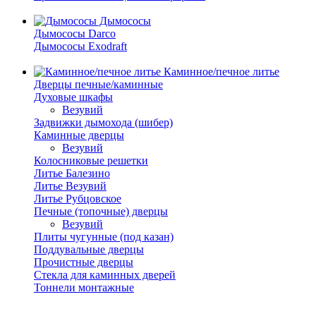
Дымососы
Дымососы Darco
Дымососы Exodraft
Каминное/печное литье
Дверцы печные/каминные
Духовые шкафы
Везувий
Задвижки дымохода (шибер)
Каминные дверцы
Везувий
Колосниковые решетки
Литье Балезино
Литье Везувий
Литье Рубцовское
Печные (топочные) дверцы
Везувий
Плиты чугунные (под казан)
Поддувальные дверцы
Прочистные дверцы
Стекла для каминных дверей
Тоннели монтажные