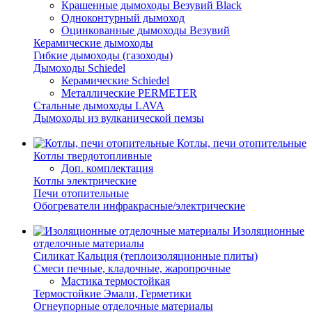
Крашенные дымоходы Везувий Black
Одноконтурный дымоход
Оцинкованные дымоходы Везувий
Керамические дымоходы
Гибкие дымоходы (газоходы)
Дымоходы Schiedel
Керамические Schiedel
Металлические PERMETER
Стальные дымоходы LAVA
Дымоходы из вулканической пемзы
Котлы, печи отопительные
Котлы твердотопливные
Доп. комплектация
Котлы электрические
Печи отопительные
Обогреватели инфракрасные/электрические
Изоляционные
отделочные материалы
Силикат Кальция (теплоизоляционные плиты)
Смеси печные, кладочные, жаропрочные
Мастика термостойкая
Термостойкие Эмали, Герметики
Огнеупорные отделочные материалы