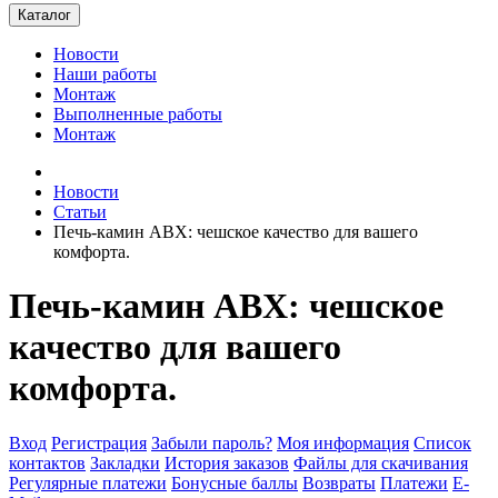
Каталог
Новости
Наши работы
Монтаж
Выполненные работы
Монтаж
Новости
Статьи
Печь‑камин ABX: чешское качество для вашего
комфорта.
Печь‑камин ABX: чешское
качество для вашего
комфорта.
Вход
Регистрация
Забыли пароль?
Моя информация
Список
контактов
Закладки
История заказов
Файлы для скачивания
Регулярные платежи
Бонусные баллы
Возвраты
Платежи
E-