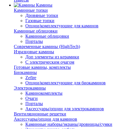
Камины
Каминные топки
Дровяные топки
Газовые топки
Опции/комплектующие для каминов
Каминные облицовки
Каминные облицовки
Порталы
Современные камины (HighTech)
Изразцовые камины
Доп элементы из керамики
С электрическим очагом
Готовые камины, комплекты
Биокамины
Zefire
Опции/комплектующие для биокаминов
Электрокамины
Каминокомплекты
Очаги
Порталы
Аксессуары/опции для электрокаминов
Вентиляционные решетки
Аксессуары/опции для каминов
Каминные наборы/экраны/дровницы/сумки