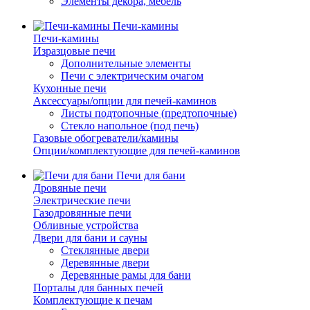
Элементы декора, мебель
Печи-камины
Печи-камины
Изразцовые печи
Дополнительные элементы
Печи с электрическим очагом
Кухонные печи
Аксессуары/опции для печей-каминов
Листы подтопочные (предтопочные)
Стекло напольное (под печь)
Газовые обогреватели/камины
Опции/комплектующие для печей-каминов
Печи для бани
Дровяные печи
Электрические печи
Газодровянные печи
Обливные устройства
Двери для бани и сауны
Стеклянные двери
Деревянные двери
Деревянные рамы для бани
Порталы для банных печей
Комплектующие к печам