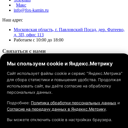
Макс
info@fox-kamin.ru
Наш адрес
Московская область, г. Павловский Посад, дер. Фатеево,
д. 3П, офис 113
Работаем с 10:00 до 18:00
Связаться с нами
Мы спользуем cookie и Яндекс.Метрику
Сайт использует файлы cookie и сервис "Яндекс.Метрика"
для сбора статистики и повышения удобства. Продолжая
использовать сайт, вы даёте согласие на обраблотку
Обращаем ваше внимание на то, что данный интернет-сайт, а
также вся информация о товарах и ценах, предоставленная на
персональных данных.
нём, носит исключительно информационный характер и ни
при каких условиях не является публичной офертой,
Подробнее:
Политика обработки персональных данных
и
определяемой положениями Статьи 437 ГК РФ.
Согласие на передачу данных в Яндеккс.Метрику
.
Вы можете отключить cookie в настройках браузера.