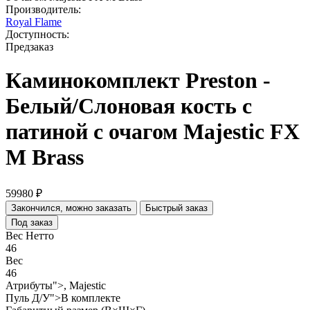
Производитель:
Royal Flame
Доступность:
Предзаказ
Каминокомплект Preston -
Белый/Слоновая кость с
патиной с очагом Majestic FX
M Brass
59980 ₽
Закончился, можно заказать
Быстрый заказ
Под заказ
Вес Нетто
46
Вес
46
Атрибуты">, Majestic
Пуль Д/У">В комплекте