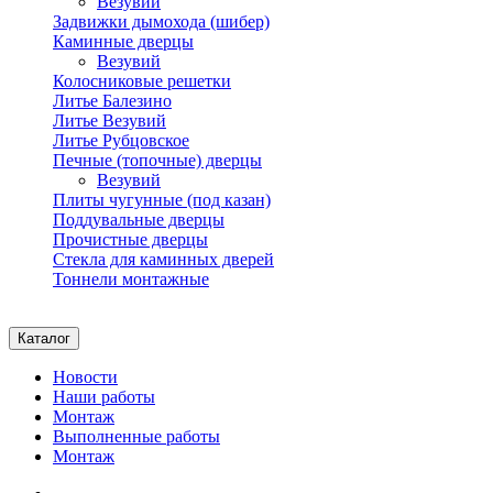
Везувий
Задвижки дымохода (шибер)
Каминные дверцы
Везувий
Колосниковые решетки
Литье Балезино
Литье Везувий
Литье Рубцовское
Печные (топочные) дверцы
Везувий
Плиты чугунные (под казан)
Поддувальные дверцы
Прочистные дверцы
Стекла для каминных дверей
Тоннели монтажные
Каталог
Новости
Наши работы
Монтаж
Выполненные работы
Монтаж