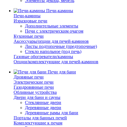
Элементы декора, мебель
Печи-камины
Печи-камины
Изразцовые печи
Дополнительные элементы
Печи с электрическим очагом
Кухонные печи
Аксессуары/опции для печей-каминов
Листы подтопочные (предтопочные)
Стекло напольное (под печь)
Газовые обогреватели/камины
Опции/комплектующие для печей-каминов
Печи для бани
Дровяные печи
Электрические печи
Газодровянные печи
Обливные устройства
Двери для бани и сауны
Стеклянные двери
Деревянные двери
Деревянные рамы для бани
Порталы для банных печей
Комплектующие к печам