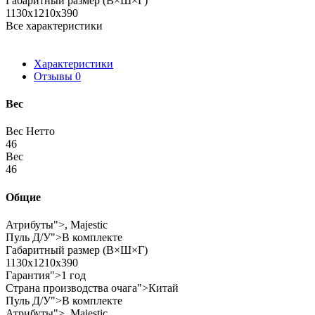
Габаритный размер (В×Ш×Г)
1130x1210x390
Все характеристики
Характеристики
Отзывы
0
Вес
Вес Нетто
46
Вес
46
Общие
Атрибуты">, Majestic
Пуль Д/У">В комплекте
Габаритный размер (В×Ш×Г)
1130x1210x390
Гарантия">1 год
Страна производства очага">Китай
Пуль Д/У">В комплекте
Атрибуты">, Majestic