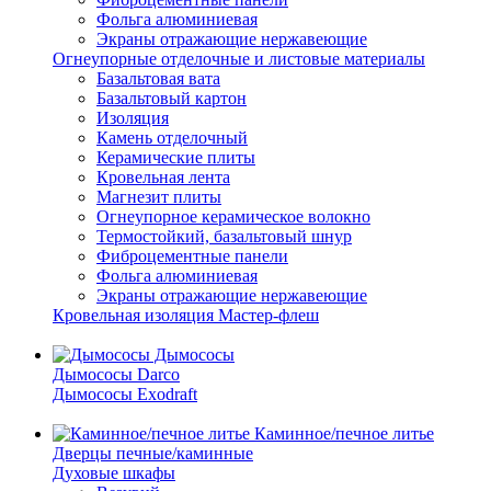
Фольга алюминиевая
Экраны отражающие нержавеющие
Огнеупорные отделочные и листовые материалы
Базальтовая вата
Базальтовый картон
Изоляция
Камень отделочный
Керамические плиты
Кровельная лента
Магнезит плиты
Огнеупорное керамическое волокно
Термостойкий, базальтовый шнур
Фиброцементные панели
Фольга алюминиевая
Экраны отражающие нержавеющие
Кровельная изоляция Мастер-флеш
Дымососы
Дымососы Darco
Дымососы Exodraft
Каминное/печное литье
Дверцы печные/каминные
Духовые шкафы