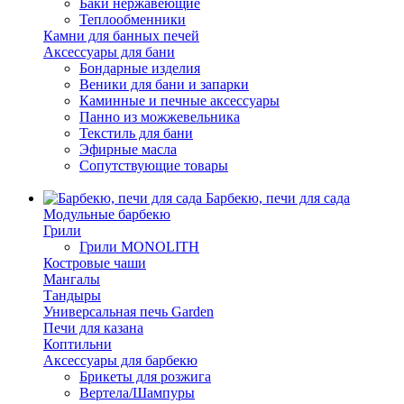
Баки нержавеющие
Теплообменники
Камни для банных печей
Аксессуары для бани
Бондарные изделия
Веники для бани и запарки
Каминные и печные аксессуары
Панно из можжевельника
Текстиль для бани
Эфирные масла
Сопутствующие товары
Барбекю, печи для сада
Модульные барбекю
Грили
Грили MONOLITH
Костровые чаши
Мангалы
Тандыры
Универсальная печь Garden
Печи для казана
Коптильни
Аксессуары для барбекю
Брикеты для розжига
Вертела/Шампуры