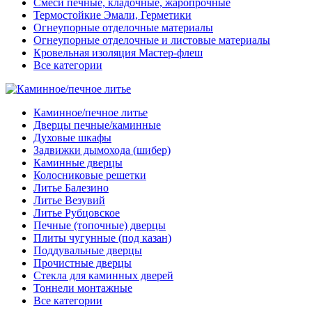
Смеси печные, кладочные, жаропрочные
Термостойкие Эмали, Герметики
Огнеупорные отделочные материалы
Огнеупорные отделочные и листовые материалы
Кровельная изоляция Мастер-флеш
Все категории
Каминное/печное литье
Дверцы печные/каминные
Духовые шкафы
Задвижки дымохода (шибер)
Каминные дверцы
Колосниковые решетки
Литье Балезино
Литье Везувий
Литье Рубцовское
Печные (топочные) дверцы
Плиты чугунные (под казан)
Поддувальные дверцы
Прочистные дверцы
Стекла для каминных дверей
Тоннели монтажные
Все категории