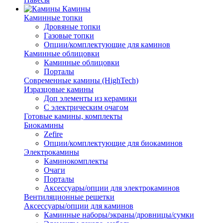
Камины
Каминные топки
Дровяные топки
Газовые топки
Опции/комплектующие для каминов
Каминные облицовки
Каминные облицовки
Порталы
Современные камины (HighTech)
Изразцовые камины
Доп элементы из керамики
С электрическим очагом
Готовые камины, комплекты
Биокамины
Zefire
Опции/комплектующие для биокаминов
Электрокамины
Каминокомплекты
Очаги
Порталы
Аксессуары/опции для электрокаминов
Вентиляционные решетки
Аксессуары/опции для каминов
Каминные наборы/экраны/дровницы/сумки