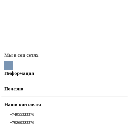
Плиты чугунные (под казан)
Поддувальные дверцы
Прочистные дверцы
Стекла для каминных дверей
Тоннели монтажные
Мы в соц сетях
Информация
Полезно
Наши контакты
+74955323376
+79260323376