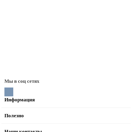
Колосниковые решетки
Литье Балезино
Литье Везувий
Литье Рубцовское
Печные (топочные) дверцы
Плиты чугунные (под казан)
Поддувальные дверцы
Прочистные дверцы
Стекла для каминных дверей
Тоннели монтажные
Мы в соц сетях
Информация
Полезно
Наши контакты