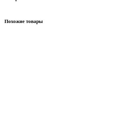
Похожие товары
Конус D130/230, AISI 321/304 (Вулкан)
4307 ₽
Закончился, можно заказать
Конус D150/250, AISI 321/304 (Вулкан)
4591 ₽