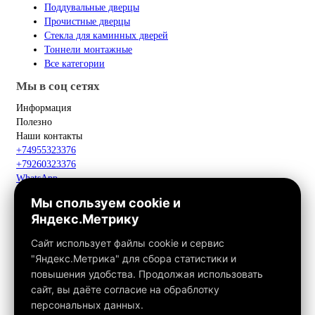
Поддувальные дверцы
Прочистные дверцы
Стекла для каминных дверей
Тоннели монтажные
Все категории
Мы в соц сетях
Информация
Полезно
Наши контакты
+74955323376
+79260323376
WhatsApp
Telegram
Мы спользуем cookie и
Макс
Яндекс.Метрику
info@fox-kamin.ru
Наш адрес
Сайт использует файлы cookie и сервис
Московская область, г. Павловский Посад, дер. Фатеево, д. 3П,
"Яндекс.Метрика" для сбора статистики и
офис 113
повышения удобства. Продолжая использовать
Работаем с 10:00 до 18:00
сайт, вы даёте согласие на обраблотку
персональных данных.
Связаться с нами