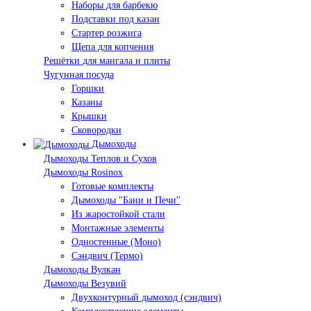
Наборы для барбекю
Подставки под казан
Стартер розжига
Щепа для копчения
Решётки для мангала и плиты
Чугунная посуда
Горшки
Казаны
Крышки
Сковородки
Дымоходы
Дымоходы Теплов и Сухов
Дымоходы Rosinox
Готовые комплекты
Дымоходы "Бани и Печи"
Из жаростойкой стали
Монтажные элементы
Одностенные (Моно)
Сэндвич (Термо)
Дымоходы Вулкан
Дымоходы Везувий
Двухконтурный дымоход (сэндвич)