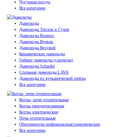
Чугунная посуда
Все категории
Дымоходы
Дымоходы Теплов и Сухов
Дымоходы Rosinox
Дымоходы Вулкан
Дымоходы Везувий
Керамические дымоходы
Гибкие дымоходы (газоходы)
Дымоходы Schiedel
Стальные дымоходы LAVA
Дымоходы из вулканической пемзы
Все категории
Котлы, печи отопительные
Котлы твердотопливные
Котлы электрические
Печи отопительные
Обогреватели инфракрасные/электрические
Все категории