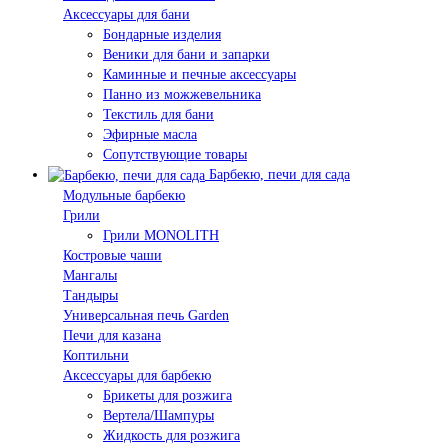
Аксессуары для бани
Бондарные изделия
Веники для бани и запарки
Каминные и печные аксессуары
Панно из можжевельника
Текстиль для бани
Эфирные масла
Сопутствующие товары
Барбекю, печи для сада
Модульные барбекю
Грили
Грили MONOLITH
Костровые чаши
Мангалы
Тандыры
Универсальная печь Garden
Печи для казана
Коптильни
Аксессуары для барбекю
Брикеты для розжига
Вертела/Шампуры
Жидкость для розжига