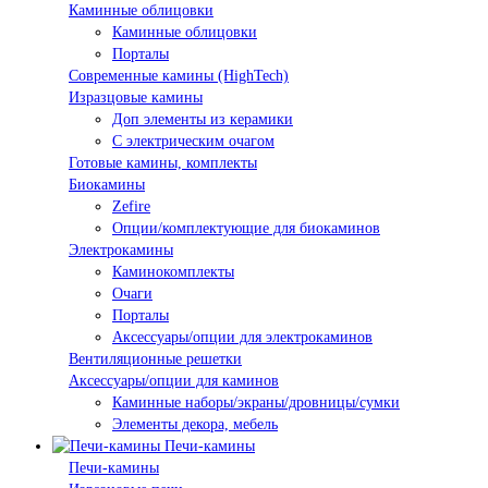
Каминные облицовки
Каминные облицовки
Порталы
Современные камины (HighTech)
Изразцовые камины
Доп элементы из керамики
С электрическим очагом
Готовые камины, комплекты
Биокамины
Zefire
Опции/комплектующие для биокаминов
Электрокамины
Каминокомплекты
Очаги
Порталы
Аксессуары/опции для электрокаминов
Вентиляционные решетки
Аксессуары/опции для каминов
Каминные наборы/экраны/дровницы/сумки
Элементы декора, мебель
Печи-камины
Печи-камины