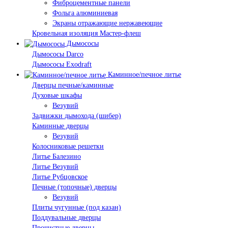
Фиброцементные панели
Фольга алюминиевая
Экраны отражающие нержавеющие
Кровельная изоляция Мастер-флеш
Дымососы
Дымососы Darco
Дымососы Exodraft
Каминное/печное литье
Дверцы печные/каминные
Духовые шкафы
Везувий
Задвижки дымохода (шибер)
Каминные дверцы
Везувий
Колосниковые решетки
Литье Балезино
Литье Везувий
Литье Рубцовское
Печные (топочные) дверцы
Везувий
Плиты чугунные (под казан)
Поддувальные дверцы
Прочистные дверцы