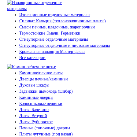
Изоляционные отделочные материалы
Силикат Кальция (теплоизоляционные плиты)
Смеси печные, кладочные, жаропрочные
Термостойкие Эмали, Герметики
Огнеупорные отделочные материалы
Огнеупорные отделочные и листовые материалы
Кровельная изоляция Мастер-флеш
Все категории
Каминное/печное литье
Дверцы печные/каминные
Духовые шкафы
Задвижки дымохода (шибер)
Каминные дверцы
Колосниковые решетки
Литье Балезино
Литье Везувий
Литье Рубцовское
Печные (топочные) дверцы
Плиты чугунные (под казан)