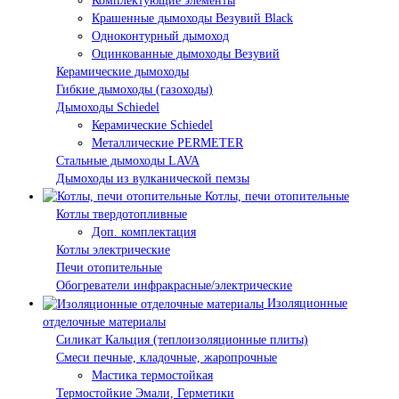
Комплектующие элементы
Крашенные дымоходы Везувий Black
Одноконтурный дымоход
Оцинкованные дымоходы Везувий
Керамические дымоходы
Гибкие дымоходы (газоходы)
Дымоходы Schiedel
Керамические Schiedel
Металлические PERMETER
Стальные дымоходы LAVA
Дымоходы из вулканической пемзы
Котлы, печи отопительные
Котлы твердотопливные
Доп. комплектация
Котлы электрические
Печи отопительные
Обогреватели инфракрасные/электрические
Изоляционные
отделочные материалы
Силикат Кальция (теплоизоляционные плиты)
Смеси печные, кладочные, жаропрочные
Мастика термостойкая
Термостойкие Эмали, Герметики