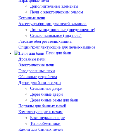
Изразцовые печи
Дополнительные элементы
Печи с электрическим очагом
Кухонные печи
Аксессуары/опции для печей-каминов
Листы подтопочные (предтопочные)
Стекло напольное (под печь)
Газовые обогреватели/камины
Опции/комплектующие для печей-каминов
Печи для бани
Дровяные печи
Электрические печи
Газодровянные печи
Обливные устройства
Двери для бани и сауны
Стеклянные двери
Деревянные двери
Деревянные рамы для бани
Порталы для банных печей
Комплектующие к печам
Баки нержавеющие
Теплообменники
Камни для банных печей