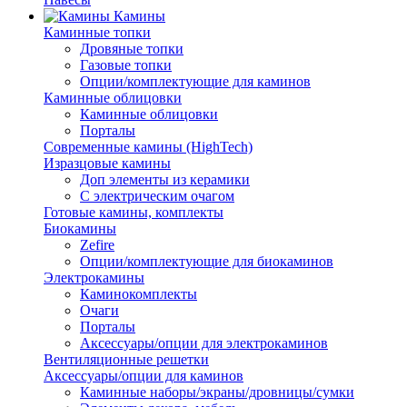
Камины
Каминные топки
Дровяные топки
Газовые топки
Опции/комплектующие для каминов
Каминные облицовки
Каминные облицовки
Порталы
Современные камины (HighTech)
Изразцовые камины
Доп элементы из керамики
С электрическим очагом
Готовые камины, комплекты
Биокамины
Zefire
Опции/комплектующие для биокаминов
Электрокамины
Каминокомплекты
Очаги
Порталы
Аксессуары/опции для электрокаминов
Вентиляционные решетки
Аксессуары/опции для каминов
Каминные наборы/экраны/дровницы/сумки