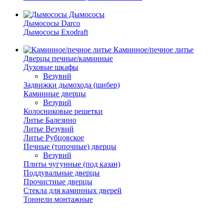
Дымососы
Дымососы Darco
Дымососы Exodraft
Каминное/печное литье
Дверцы печные/каминные
Духовые шкафы
Везувий
Задвижки дымохода (шибер)
Каминные дверцы
Везувий
Колосниковые решетки
Литье Балезино
Литье Везувий
Литье Рубцовское
Печные (топочные) дверцы
Везувий
Плиты чугунные (под казан)
Поддувальные дверцы
Прочистные дверцы
Стекла для каминных дверей
Тоннели монтажные