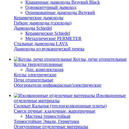
Крашенные дымоходы Везувий Black
Одноконтурный дымоход
Оцинкованные дымоходы Везувий
Керамические дымоходы
Гибкие дымоходы (газоходы)
Дымоходы Schiedel
Керамические Schiedel
Металлические PERMETER
Стальные дымоходы LAVA
Дымоходы из вулканической пемзы
Котлы, печи отопительные
Котлы твердотопливные
Доп. комплектация
Котлы электрические
Печи отопительные
Обогреватели инфракрасные/электрические
Изоляционные
отделочные материалы
Силикат Кальция (теплоизоляционные плиты)
Смеси печные, кладочные, жаропрочные
Мастика термостойкая
Термостойкие Эмали, Герметики
Огнеупорные отделочные материалы