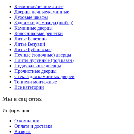
Каминное/печное литье
Дверцы печные/каминные
Духовые шкафы
Задвижки дымохода (шибер)
Каминные дверцы
Колосниковые решетки
Литье Балезино
Литье Везувий
Литье Рубцовское
Печные (топочные) дверцы
Плиты чугунные (под казан)
Поддувальные дверцы
Прочистные дверцы
Стекла для каминных дверей
Тоннели монтажные
Все категории
Мы в соц сетях
Информация
О компании
Оплата и доставка
Возврат