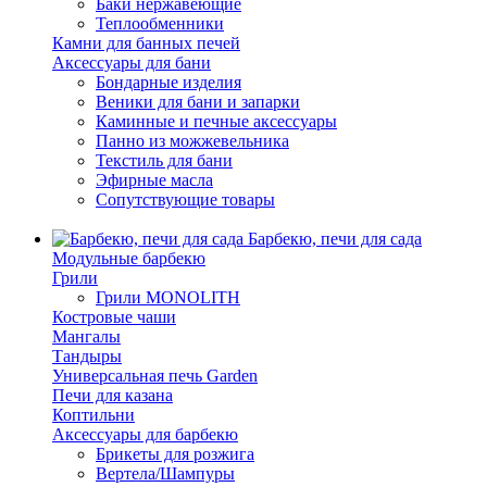
Баки нержавеющие
Теплообменники
Камни для банных печей
Аксессуары для бани
Бондарные изделия
Веники для бани и запарки
Каминные и печные аксессуары
Панно из можжевельника
Текстиль для бани
Эфирные масла
Сопутствующие товары
Барбекю, печи для сада
Модульные барбекю
Грили
Грили MONOLITH
Костровые чаши
Мангалы
Тандыры
Универсальная печь Garden
Печи для казана
Коптильни
Аксессуары для барбекю
Брикеты для розжига
Вертела/Шампуры