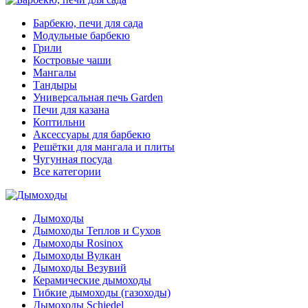
Барбекю, печи для сада
Модульные барбекю
Грили
Костровые чаши
Мангалы
Тандыры
Универсальная печь Garden
Печи для казана
Коптильни
Аксессуары для барбекю
Решётки для мангала и плиты
Чугунная посуда
Все категории
Дымоходы
Дымоходы Теплов и Сухов
Дымоходы Rosinox
Дымоходы Вулкан
Дымоходы Везувий
Керамические дымоходы
Гибкие дымоходы (газоходы)
Дымоходы Schiedel