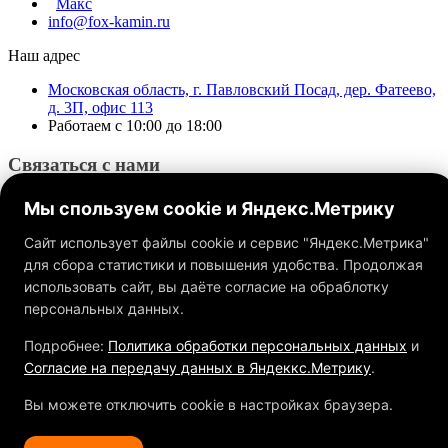
Макс
info@fox-kamin.ru
Наш адрес
Московская область, г. Павловский Посад, дер. Фатеево,
д. 3П, офис 113
Работаем с 10:00 до 18:00
Связаться с нами
Мы спользуем cookie и Яндекс.Метрику
Сайт использует файлы cookie и сервис "Яндекс.Метрика"
для сбора статистики и повышения удобства. Продолжая
использовать сайт, вы даёте согласие на обраблотку
Обращаем ваше внимание на то, что данный интернет-сайт, а
также вся информация о товарах и ценах, предоставленная на
персональных данных.
нём, носит исключительно информационный характер и ни
при каких условиях не является публичной офертой,
Подробнее:
Политика обработки персональных данных
и
определяемой положениями Статьи 437 ГК РФ.
Согласие на передачу данных в Яндеккс.Метрику
.
Вы можете отключить cookie в настройках браузера.