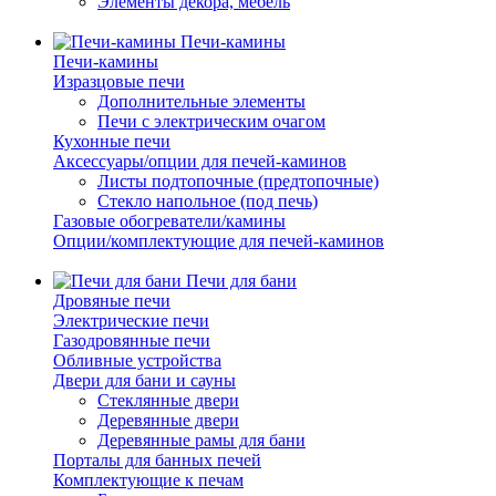
Элементы декора, мебель
Печи-камины
Печи-камины
Изразцовые печи
Дополнительные элементы
Печи с электрическим очагом
Кухонные печи
Аксессуары/опции для печей-каминов
Листы подтопочные (предтопочные)
Стекло напольное (под печь)
Газовые обогреватели/камины
Опции/комплектующие для печей-каминов
Печи для бани
Дровяные печи
Электрические печи
Газодровянные печи
Обливные устройства
Двери для бани и сауны
Стеклянные двери
Деревянные двери
Деревянные рамы для бани
Порталы для банных печей
Комплектующие к печам