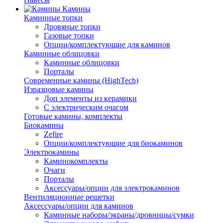
Камины
Каминные топки
Дровяные топки
Газовые топки
Опции/комплектующие для каминов
Каминные облицовки
Каминные облицовки
Порталы
Современные камины (HighTech)
Изразцовые камины
Доп элементы из керамики
С электрическим очагом
Готовые камины, комплекты
Биокамины
Zefire
Опции/комплектующие для биокаминов
Электрокамины
Каминокомплекты
Очаги
Порталы
Аксессуары/опции для электрокаминов
Вентиляционные решетки
Аксессуары/опции для каминов
Каминные наборы/экраны/дровницы/сумки