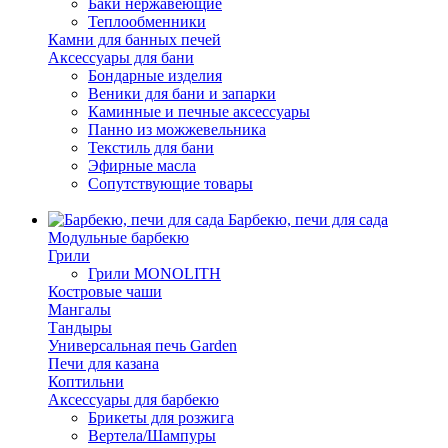
Баки нержавеющие
Теплообменники
Камни для банных печей
Аксессуары для бани
Бондарные изделия
Веники для бани и запарки
Каминные и печные аксессуары
Панно из можжевельника
Текстиль для бани
Эфирные масла
Сопутствующие товары
Барбекю, печи для сада
Модульные барбекю
Грили
Грили MONOLITH
Костровые чаши
Мангалы
Тандыры
Универсальная печь Garden
Печи для казана
Коптильни
Аксессуары для барбекю
Брикеты для розжига
Вертела/Шампуры