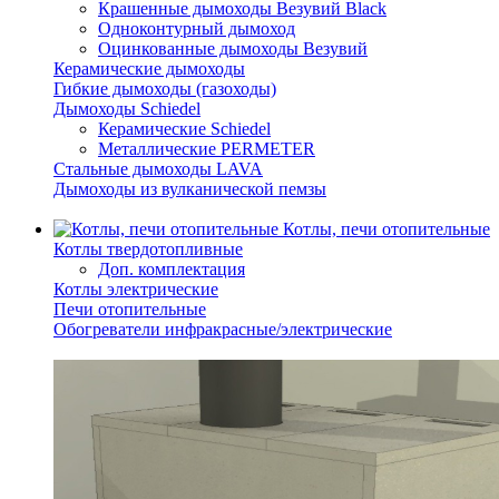
Крашенные дымоходы Везувий Black
Одноконтурный дымоход
Оцинкованные дымоходы Везувий
Керамические дымоходы
Гибкие дымоходы (газоходы)
Дымоходы Schiedel
Керамические Schiedel
Металлические PERMETER
Стальные дымоходы LAVA
Дымоходы из вулканической пемзы
Котлы, печи отопительные
Котлы твердотопливные
Доп. комплектация
Котлы электрические
Печи отопительные
Обогреватели инфракрасные/электрические