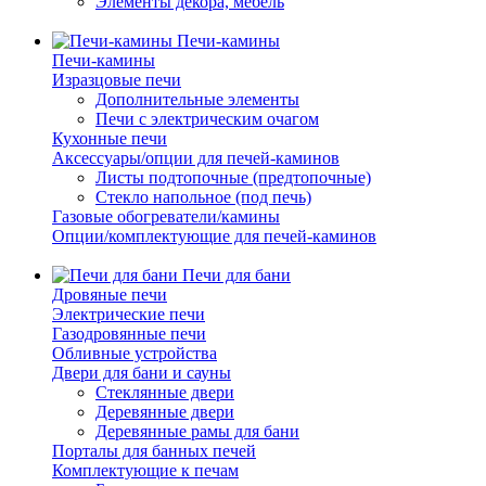
Элементы декора, мебель
Печи-камины
Печи-камины
Изразцовые печи
Дополнительные элементы
Печи с электрическим очагом
Кухонные печи
Аксессуары/опции для печей-каминов
Листы подтопочные (предтопочные)
Стекло напольное (под печь)
Газовые обогреватели/камины
Опции/комплектующие для печей-каминов
Печи для бани
Дровяные печи
Электрические печи
Газодровянные печи
Обливные устройства
Двери для бани и сауны
Стеклянные двери
Деревянные двери
Деревянные рамы для бани
Порталы для банных печей
Комплектующие к печам