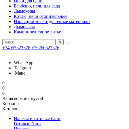
Печи для бани
Барбекю, печи для сада
Дымоходы
Котлы, печи отопительные
Изоляционные отделочные материалы
Дымососы
Каминное/печное литье
×
+74955323376
+79260323376
WhatsApp
Telegram
Макс
0
0
0
Ваша корзина пуста!
Корзина
Каталог
Навесы и готовые бани
Готовые бани
Навесы