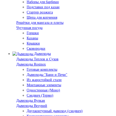
Наборы для барбекю
Подставки под казан
Стартер розжига
Щепа для копчения
Решётки для мангала и плиты
Чугунная посуда
Горшки
Казаны
Крышки
Сковородки
Дымоходы
Дымоходы Теплов и Сухов
Дымоходы Rosinox
Готовые комплекты
Дымоходы "Бани и Печи"
Из жаростойкой стали
Монтажные элементы
Одностенные (Моно)
Сэндвич (Термо)
Дымоходы Вулкан
Дымоходы Везувий
Двухконтурный дымоход (сэндвич)