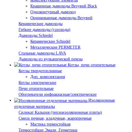
Комплектующие элементы
Крашенные дымоходы Везувий Black
Одноконтурный дымоход
Оцинкованные дымоходы Везувий
Керамические дымоходы
Гибкие дымоходы (газоходы)
Дымоходы Schiedel
Керамические Schiedel
Металлические PERMETER
Стальные дымоходы LAVA
Дымоходы из вулканической пемзы
Котлы, печи отопительные
Котлы твердотопливные
Доп. комплектация
Котлы электрические
Печи отопительные
Обогреватели инфракрасные/электрические
Изоляционные
отделочные материалы
Силикат Кальция (теплоизоляционные плиты)
Смеси печные, кладочные, жаропрочные
Мастика термостойкая
Термостойкие Эмали, Герметики