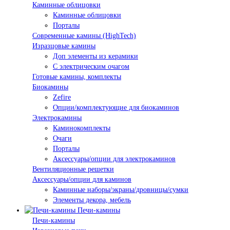
Каминные облицовки
Каминные облицовки
Порталы
Современные камины (HighTech)
Изразцовые камины
Доп элементы из керамики
С электрическим очагом
Готовые камины, комплекты
Биокамины
Zefire
Опции/комплектующие для биокаминов
Электрокамины
Каминокомплекты
Очаги
Порталы
Аксессуары/опции для электрокаминов
Вентиляционные решетки
Аксессуары/опции для каминов
Каминные наборы/экраны/дровницы/сумки
Элементы декора, мебель
Печи-камины
Печи-камины