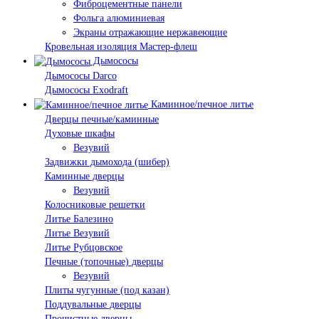
Фиброцементные панели
Фольга алюминиевая
Экраны отражающие нержавеющие
Кровельная изоляция Мастер-флеш
Дымососы
Дымососы Darco
Дымососы Exodraft
Каминное/печное литье
Дверцы печные/каминные
Духовые шкафы
Везувий
Задвижки дымохода (шибер)
Каминные дверцы
Везувий
Колосниковые решетки
Литье Балезино
Литье Везувий
Литье Рубцовское
Печные (топочные) дверцы
Везувий
Плиты чугунные (под казан)
Поддувальные дверцы
Прочистные дверцы