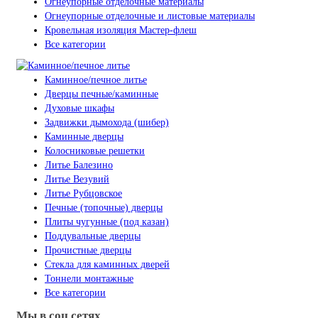
Огнеупорные отделочные материалы
Огнеупорные отделочные и листовые материалы
Кровельная изоляция Мастер-флеш
Все категории
Каминное/печное литье
Дверцы печные/каминные
Духовые шкафы
Задвижки дымохода (шибер)
Каминные дверцы
Колосниковые решетки
Литье Балезино
Литье Везувий
Литье Рубцовское
Печные (топочные) дверцы
Плиты чугунные (под казан)
Поддувальные дверцы
Прочистные дверцы
Стекла для каминных дверей
Тоннели монтажные
Все категории
Мы в соц сетях