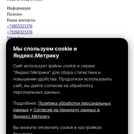
Информация
Полезно
Наши контакты
+74955323376
+79260323376
WhatsApp
Telegram
Мы спользуем cookie и
Макс
Яндекс.Метрику
info@fox-kamin.ru
Наш адрес
Сайт использует файлы cookie и сервис
Московская область, г. Павловский Посад, дер. Фатеево, д. 3П,
"Яндекс.Метрика" для сбора статистики и
офис 113
повышения удобства. Продолжая использовать
Работаем с 10:00 до 18:00
сайт, вы даёте согласие на обраблотку
персональных данных.
Связаться с нами
Подробнее:
Политика обработки персональных
данных
и
Согласие на передачу данных в
Яндеккс.Метрику
.
Обращаем ваше внимание на то, что данный интернет-сайт, а
также вся информация о товарах и ценах, предоставленная на
Вы можете отключить cookie в настройках
нём, носит исключительно информационный характер и ни при
браузера.