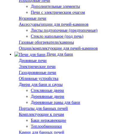
Изразцовые печи
Дополнительные элементы
Печи с электрическим очагом
Кухонные печи
Аксессуары/опции для печей-каминов
Листы подтопочные (предтопочные)
Стекло напольное (под печь)
Газовые обогреватели/камины
Опции/комплектующие для печей-каминов
Печи для бани
Дровяные печи
Электрические печи
Газодровянные печи
Обливные устройства
Двери для бани и сауны
Стеклянные двери
Деревянные двери
Деревянные рамы для бани
Порталы для банных печей
Комплектующие к печам
Баки нержавеющие
Теплообменники
Камни для банных печей