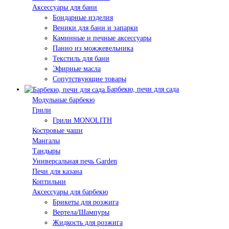
Аксессуары для бани
Бондарные изделия
Веники для бани и запарки
Каминные и печные аксессуары
Панно из можжевельника
Текстиль для бани
Эфирные масла
Сопутствующие товары
Барбекю, печи для сада
Модульные барбекю
Грили
Грили MONOLITH
Костровые чаши
Мангалы
Тандыры
Универсальная печь Garden
Печи для казана
Коптильни
Аксессуары для барбекю
Брикеты для розжига
Вертела/Шампуры
Жидкость для розжига