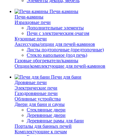
Элементы декора, мебель
Печи-камины
Печи-камины
Изразцовые печи
Дополнительные элементы
Печи с электрическим очагом
Кухонные печи
Аксессуары/опции для печей-каминов
Листы подтопочные (предтопочные)
Стекло напольное (под печь)
Газовые обогреватели/камины
Опции/комплектующие для печей-каминов
Печи для бани
Дровяные печи
Электрические печи
Газодровянные печи
Обливные устройства
Двери для бани и сауны
Стеклянные двери
Деревянные двери
Деревянные рамы для бани
Порталы для банных печей
Комплектующие к печам