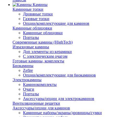
Камины
Каминные топки
Дровяные топки
Газовые топки
Опции/комплектующие для каминов
Каминные облицовки
Каминные облицовки
Порталы
Современные камины (HighTech)
Изразцовые камины
Доп элементы из керамики
С электрическим очагом
Готовые камины, комплекты
Биокамины
Zefire
Опции/комплектующие для биокаминов
Электрокамины
Каминокомплекты
Очаги
Порталы
Аксессуары/опции для электрокаминов
Вентиляционные решетки
Аксессуары/опции для каминов
Каминные наборы/экраны/дровницы/сумки