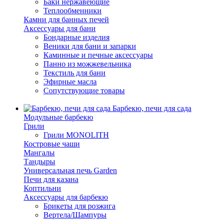
Баки нержавеющие
Теплообменники
Камни для банных печей
Аксессуары для бани
Бондарные изделия
Веники для бани и запарки
Каминные и печные аксессуары
Панно из можжевельника
Текстиль для бани
Эфирные масла
Сопутствующие товары
Барбекю, печи для сада
Модульные барбекю
Грили
Грили MONOLITH
Костровые чаши
Мангалы
Тандыры
Универсальная печь Garden
Печи для казана
Коптильни
Аксессуары для барбекю
Брикеты для розжига
Вертела/Шампуры