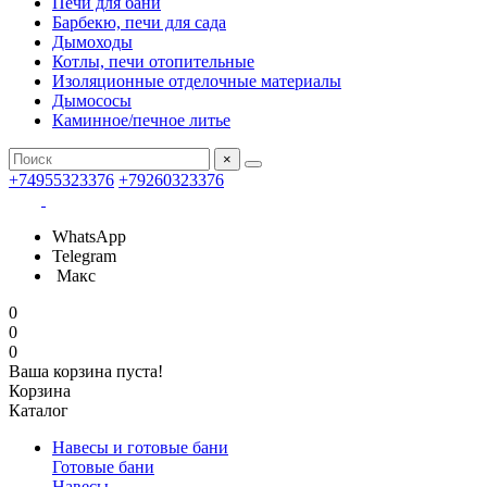
Печи для бани
Барбекю, печи для сада
Дымоходы
Котлы, печи отопительные
Изоляционные отделочные материалы
Дымососы
Каминное/печное литье
×
+74955323376
+79260323376
WhatsApp
Telegram
Макс
0
0
0
Ваша корзина пуста!
Корзина
Каталог
Навесы и готовые бани
Готовые бани
Навесы