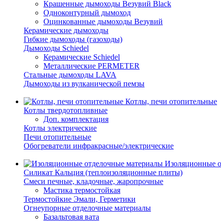
Крашенные дымоходы Везувий Black
Одноконтурный дымоход
Оцинкованные дымоходы Везувий
Керамические дымоходы
Гибкие дымоходы (газоходы)
Дымоходы Schiedel
Керамические Schiedel
Металлические PERMETER
Стальные дымоходы LAVA
Дымоходы из вулканической пемзы
Котлы, печи отопительные
Котлы твердотопливные
Доп. комплектация
Котлы электрические
Печи отопительные
Обогреватели инфракрасные/электрические
Изоляционные о
Силикат Кальция (теплоизоляционные плиты)
Смеси печные, кладочные, жаропрочные
Мастика термостойкая
Термостойкие Эмали, Герметики
Огнеупорные отделочные материалы
Базальтовая вата