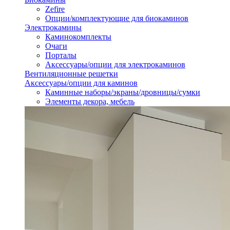
Zefire
Опции/комплектующие для биокаминов
Электрокамины
Каминокомплекты
Очаги
Порталы
Аксессуары/опции для электрокаминов
Вентиляционные решетки
Аксессуары/опции для каминов
Каминные наборы/экраны/дровницы/сумки
Элементы декора, мебель