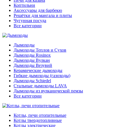
Печи для казана
Коптильни
Аксессуары для барбекю
Решётки для мангала и плиты
Чугунная посуда
Все категории
Дымоходы
Дымоходы Теплов и Сухов
Дымоходы Rosinox
Дымоходы Вулкан
Дымоходы Везувий
Керамические дымоходы
Гибкие дымоходы (газоходы)
Дымоходы Schiedel
Стальные дымоходы LAVA
Дымоходы из вулканической пемзы
Все категории
Котлы, печи отопительные
Котлы твердотопливные
Котлы электрические