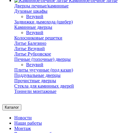
Каминное/печное литье
Дверцы печные/каминные
Духовые шкафы
Везувий
Задвижки дымохода (шибер)
Каминные дверцы
Везувий
Колосниковые решетки
Литье Балезино
Литье Везувий
Литье Рубцовское
Печные (топочные) дверцы
Везувий
Плиты чугунные (под казан)
Поддувальные дверцы
Прочистные дверцы
Стекла для каминных дверей
Тоннели монтажные
Каталог
Новости
Наши работы
Монтаж