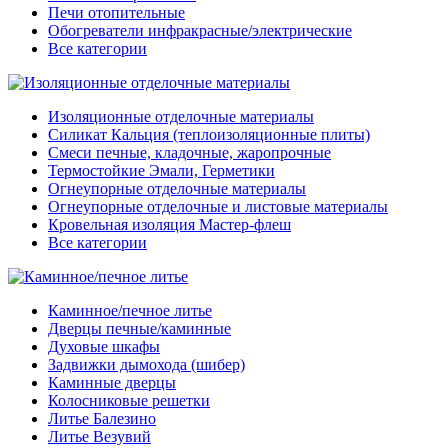
Печи отопительные
Обогреватели инфракрасные/электрические
Все категории
Изоляционные отделочные материалы
Силикат Кальция (теплоизоляционные плиты)
Смеси печные, кладочные, жаропрочные
Термостойкие Эмали, Герметики
Огнеупорные отделочные материалы
Огнеупорные отделочные и листовые материалы
Кровельная изоляция Мастер-флеш
Все категории
Каминное/печное литье
Дверцы печные/каминные
Духовые шкафы
Задвижки дымохода (шибер)
Каминные дверцы
Колосниковые решетки
Литье Балезино
Литье Везувий