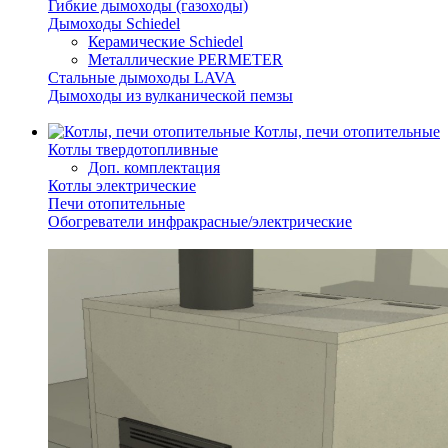
Гибкие дымоходы (газоходы)
Дымоходы Schiedel
Керамические Schiedel
Металлические PERMETER
Стальные дымоходы LAVA
Дымоходы из вулканической пемзы
Котлы, печи отопительные
Котлы твердотопливные
Доп. комплектация
Котлы электрические
Печи отопительные
Обогреватели инфракрасные/электрические