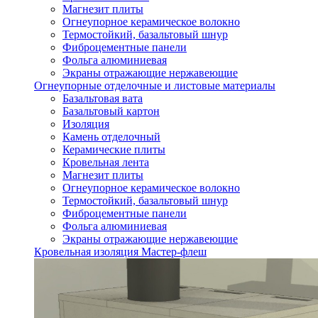
Магнезит плиты
Огнеупорное керамическое волокно
Термостойкий, базальтовый шнур
Фиброцементные панели
Фольга алюминиевая
Экраны отражающие нержавеющие
Огнеупорные отделочные и листовые материалы
Базальтовая вата
Базальтовый картон
Изоляция
Камень отделочный
Керамические плиты
Кровельная лента
Магнезит плиты
Огнеупорное керамическое волокно
Термостойкий, базальтовый шнур
Фиброцементные панели
Фольга алюминиевая
Экраны отражающие нержавеющие
Кровельная изоляция Мастер-флеш