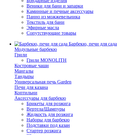
Бондарные изделия
Веники для бани и запарки
Каминные и печные аксессуары
Панно из можжевельника
Текстиль для бани
Эфирные масла
Сопутствующие товары
Барбекю, печи для сада
Модульные барбекю
Грили
Грили MONOLITH
Костровые чаши
Мангалы
Тандыры
Универсальная печь Garden
Печи для казана
Коптильни
Аксессуары для барбекю
Брикеты для розжига
Вертела/Шампуры
Жидкость для розжига
Наборы для барбекю
Подставки под казан
Стартер розжига