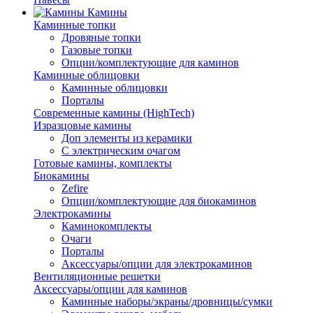
Камины
Каминные топки
Дровяные топки
Газовые топки
Опции/комплектующие для каминов
Каминные облицовки
Каминные облицовки
Порталы
Современные камины (HighTech)
Изразцовые камины
Доп элементы из керамики
С электрическим очагом
Готовые камины, комплекты
Биокамины
Zefire
Опции/комплектующие для биокаминов
Электрокамины
Каминокомплекты
Очаги
Порталы
Аксессуары/опции для электрокаминов
Вентиляционные решетки
Аксессуары/опции для каминов
Каминные наборы/экраны/дровницы/сумки