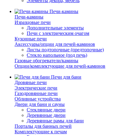
Элементы декора, мебель
Печи-камины
Печи-камины
Изразцовые печи
Дополнительные элементы
Печи с электрическим очагом
Кухонные печи
Аксессуары/опции для печей-каминов
Листы подтопочные (предтопочные)
Стекло напольное (под печь)
Газовые обогреватели/камины
Опции/комплектующие для печей-каминов
Печи для бани
Дровяные печи
Электрические печи
Газодровянные печи
Обливные устройства
Двери для бани и сауны
Стеклянные двери
Деревянные двери
Деревянные рамы для бани
Порталы для банных печей
Комплектующие к печам