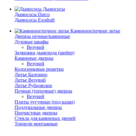
Дымососы
Дымососы Darco
Дымососы Exodraft
Каминное/печное литье
Дверцы печные/каминные
Духовые шкафы
Везувий
Задвижки дымохода (шибер)
Каминные дверцы
Везувий
Колосниковые решетки
Литье Балезино
Литье Везувий
Литье Рубцовское
Печные (топочные) дверцы
Везувий
Плиты чугунные (под казан)
Поддувальные дверцы
Прочистные дверцы
Стекла для каминных дверей
Тоннели монтажные