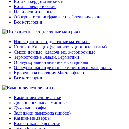
Котлы твердотопливные
Котлы электрические
Печи отопительные
Обогреватели инфракрасные/электрические
Все категории
Изоляционные отделочные материалы
Силикат Кальция (теплоизоляционные плиты)
Смеси печные, кладочные, жаропрочные
Термостойкие Эмали, Герметики
Огнеупорные отделочные материалы
Огнеупорные отделочные и листовые материалы
Кровельная изоляция Мастер-флеш
Все категории
Каминное/печное литье
Дверцы печные/каминные
Духовые шкафы
Задвижки дымохода (шибер)
Каминные дверцы
Колосниковые решетки
Литье Балезино