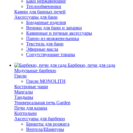
Баки нержавеющие
Теплообменники
Камни для банных печей
Аксессуары для бани
Бондарные изделия
Веники для бани и запарки
Каминные и печные аксессуары
Панно из можжевельника
Текстиль для бани
Эфирные масла
Сопутствующие товары
Барбекю, печи для сада
Модульные барбекю
Грили
Грили MONOLITH
Костровые чаши
Мангалы
Тандыры
Универсальная печь Garden
Печи для казана
Коптильни
Аксессуары для барбекю
Брикеты для розжига
Вертела/Шампуры