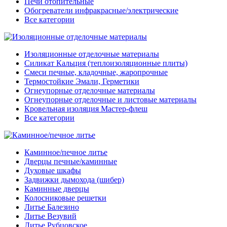
Печи отопительные
Обогреватели инфракрасные/электрические
Все категории
Изоляционные отделочные материалы
Силикат Кальция (теплоизоляционные плиты)
Смеси печные, кладочные, жаропрочные
Термостойкие Эмали, Герметики
Огнеупорные отделочные материалы
Огнеупорные отделочные и листовые материалы
Кровельная изоляция Мастер-флеш
Все категории
Каминное/печное литье
Дверцы печные/каминные
Духовые шкафы
Задвижки дымохода (шибер)
Каминные дверцы
Колосниковые решетки
Литье Балезино
Литье Везувий
Литье Рубцовское