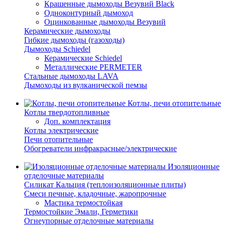
Крашенные дымоходы Везувий Black
Одноконтурный дымоход
Оцинкованные дымоходы Везувий
Керамические дымоходы
Гибкие дымоходы (газоходы)
Дымоходы Schiedel
Керамические Schiedel
Металлические PERMETER
Стальные дымоходы LAVA
Дымоходы из вулканической пемзы
Котлы, печи отопительные
Котлы твердотопливные
Доп. комплектация
Котлы электрические
Печи отопительные
Обогреватели инфракрасные/электрические
Изоляционные
отделочные материалы
Силикат Кальция (теплоизоляционные плиты)
Смеси печные, кладочные, жаропрочные
Мастика термостойкая
Термостойкие Эмали, Герметики
Огнеупорные отделочные материалы