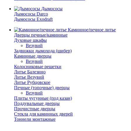
Дымососы
Дымососы Darco
Дымососы Exodraft
Каминное/печное литье
Дверцы печные/каминные
Духовые шкафы
Везувий
Задвижки дымохода (шибер)
Каминные дверцы
Везувий
Колосниковые решетки
Литье Балезино
Литье Везувий
Литье Рубцовское
Печные (топочные) дверцы
Везувий
Плиты чугунные (под казан)
Поддувальные дверцы
Прочистные дверцы
Стекла для каминных дверей
Тоннели монтажные