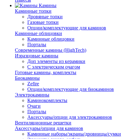
Камины
Каминные топки
Дровяные топки
Газовые топки
Опции/комплектующие для каминов
Каминные облицовки
Каминные облицовки
Порталы
Современные камины (HighTech)
Изразцовые камины
Доп элементы из керамики
С электрическим очагом
Готовые камины, комплекты
Биокамины
Zefire
Опции/комплектующие для биокаминов
Электрокамины
Каминокомплекты
Очаги
Порталы
Аксессуары/опции для электрокаминов
Вентиляционные решетки
Аксессуары/опции для каминов
Каминные наборы/экраны/дровницы/сумки