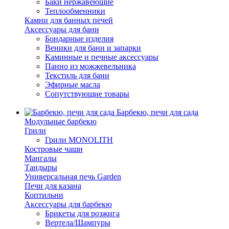
Баки нержавеющие
Теплообменники
Камни для банных печей
Аксессуары для бани
Бондарные изделия
Веники для бани и запарки
Каминные и печные аксессуары
Панно из можжевельника
Текстиль для бани
Эфирные масла
Сопутствующие товары
Барбекю, печи для сада
Модульные барбекю
Грили
Грили MONOLITH
Костровые чаши
Мангалы
Тандыры
Универсальная печь Garden
Печи для казана
Коптильни
Аксессуары для барбекю
Брикеты для розжига
Вертела/Шампуры