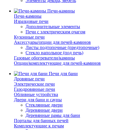
Элементы декора, мебель
Печи-камины
Печи-камины
Изразцовые печи
Дополнительные элементы
Печи с электрическим очагом
Кухонные печи
Аксессуары/опции для печей-каминов
Листы подтопочные (предтопочные)
Стекло напольное (под печь)
Газовые обогреватели/камины
Опции/комплектующие для печей-каминов
Печи для бани
Дровяные печи
Электрические печи
Газодровянные печи
Обливные устройства
Двери для бани и сауны
Стеклянные двери
Деревянные двери
Деревянные рамы для бани
Порталы для банных печей
Комплектующие к печам