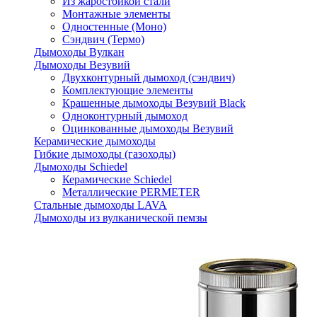
Из жаростойкой стали
Монтажные элементы
Одностенные (Моно)
Сэндвич (Термо)
Дымоходы Вулкан
Дымоходы Везувий
Двухконтурный дымоход (сэндвич)
Комплектующие элементы
Крашенные дымоходы Везувий Black
Одноконтурный дымоход
Оцинкованные дымоходы Везувий
Керамические дымоходы
Гибкие дымоходы (газоходы)
Дымоходы Schiedel
Керамические Schiedel
Металлические PERMETER
Стальные дымоходы LAVA
Дымоходы из вулканической пемзы