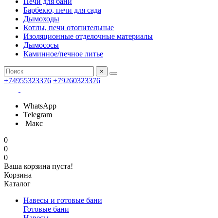
Печи для бани
Барбекю, печи для сада
Дымоходы
Котлы, печи отопительные
Изоляционные отделочные материалы
Дымососы
Каминное/печное литье
×
+74955323376
+79260323376
WhatsApp
Telegram
Макс
0
0
0
Ваша корзина пуста!
Корзина
Каталог
Навесы и готовые бани
Готовые бани
Навесы