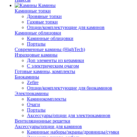
Камины
Каминные топки
Дровяные топки
Газовые топки
Опции/комплектующие для каминов
Каминные облицовки
Каминные облицовки
Порталы
Современные камины (HighTech)
Изразцовые камины
Доп элементы из керамики
С электрическим очагом
Готовые камины, комплекты
Биокамины
Zefire
Опции/комплектующие для биокаминов
Электрокамины
Каминокомплекты
Очаги
Порталы
Аксессуары/опции для электрокаминов
Вентиляционные решетки
Аксессуары/опции для каминов
Каминные наборы/экраны/дровницы/сумки