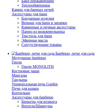
Баки нержавеющие
Теплообменники
Камни для банных печей
Аксессуары для бани
Бондарные изделия
Веники для бани и запарки
Каминные и печные аксессуары
Панно из можжевельника
Текстиль для бани
Эфирные масла
Сопутствующие товары
Барбекю, печи для сада
Модульные барбекю
Грили
Грили MONOLITH
Костровые чаши
Мангалы
Тандыры
Универсальная печь Garden
Печи для казана
Коптильни
Аксессуары для барбекю
Брикеты для розжига
Вертела/Шампуры