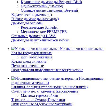
Крашенные дымоходы Везувий Black
Одноконтурный дымоход
Оцинкованные дымоходы Везувий
Керамические дымоходы
Гибкие дымоходы (газоходы)
Дымоходы Schiedel
Керамические Schiedel
Металлические PERMETER
Стальные дымоходы LAVA
Дымоходы из вулканической пемзы
Котлы, печи отопительные
Котлы твердотопливные
Доп. комплектация
Котлы электрические
Печи отопительные
Обогреватели инфракрасные/электрические
Изоляционные
отделочные материалы
Силикат Кальция (теплоизоляционные плиты)
Смеси печные, кладочные, жаропрочные
Мастика термостойкая
Термостойкие Эмали, Герметики
Огнеупорные отделочные материалы