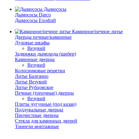
Дымососы
Дымососы Darco
Дымососы Exodraft
Каминное/печное литье
Дверцы печные/каминные
Духовые шкафы
Везувий
Задвижки дымохода (шибер)
Каминные дверцы
Везувий
Колосниковые решетки
Литье Балезино
Литье Везувий
Литье Рубцовское
Печные (топочные) дверцы
Везувий
Плиты чугунные (под казан)
Поддувальные дверцы
Прочистные дверцы
Стекла для каминных дверей
Тоннели монтажные