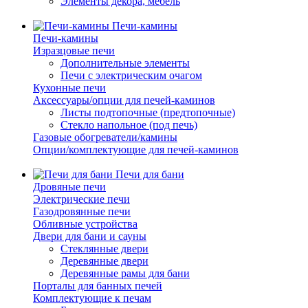
Элементы декора, мебель
Печи-камины
Печи-камины
Изразцовые печи
Дополнительные элементы
Печи с электрическим очагом
Кухонные печи
Аксессуары/опции для печей-каминов
Листы подтопочные (предтопочные)
Стекло напольное (под печь)
Газовые обогреватели/камины
Опции/комплектующие для печей-каминов
Печи для бани
Дровяные печи
Электрические печи
Газодровянные печи
Обливные устройства
Двери для бани и сауны
Стеклянные двери
Деревянные двери
Деревянные рамы для бани
Порталы для банных печей
Комплектующие к печам