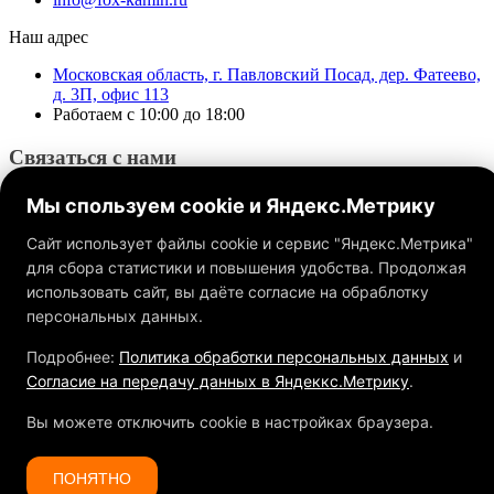
Наш адрес
Московская область, г. Павловский Посад, дер. Фатеево,
д. 3П, офис 113
Работаем с 10:00 до 18:00
Связаться с нами
Мы спользуем cookie и Яндекс.Метрику
Сайт использует файлы cookie и сервис "Яндекс.Метрика"
для сбора статистики и повышения удобства. Продолжая
использовать сайт, вы даёте согласие на обраблотку
Обращаем ваше внимание на то, что данный интернет-сайт, а
также вся информация о товарах и ценах, предоставленная на
персональных данных.
нём, носит исключительно информационный характер и ни
при каких условиях не является публичной офертой,
Подробнее:
Политика обработки персональных данных
и
определяемой положениями Статьи 437 ГК РФ.
Согласие на передачу данных в Яндеккс.Метрику
.
Вы можете отключить cookie в настройках браузера.
ПОНЯТНО