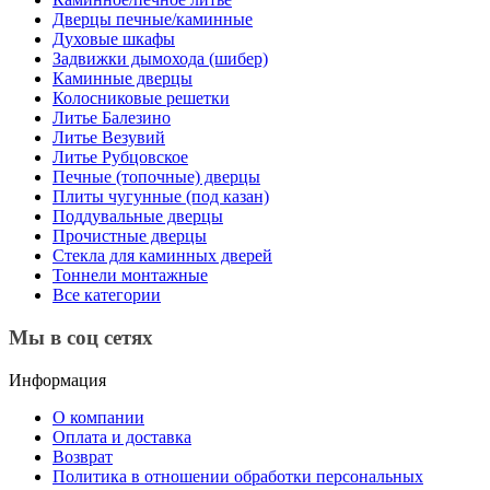
Дверцы печные/каминные
Духовые шкафы
Задвижки дымохода (шибер)
Каминные дверцы
Колосниковые решетки
Литье Балезино
Литье Везувий
Литье Рубцовское
Печные (топочные) дверцы
Плиты чугунные (под казан)
Поддувальные дверцы
Прочистные дверцы
Стекла для каминных дверей
Тоннели монтажные
Все категории
Мы в соц сетях
Информация
О компании
Оплата и доставка
Возврат
Политика в отношении обработки персональных