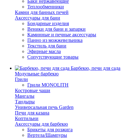
Баки нержавеющие
Теплообменники
Камни для банных печей
Аксессуары для бани
Бондарные изделия
Веники для бани и запарки
Каминные и печные аксессуары
Панно из можжевельника
Текстиль для бани
Эфирные масла
Сопутствующие товары
Барбекю, печи для сада
Модульные барбекю
Грили
Грили MONOLITH
Костровые чаши
Мангалы
Тандыры
Универсальная печь Garden
Печи для казана
Коптильни
Аксессуары для барбекю
Брикеты для розжига
Вертела/Шампуры