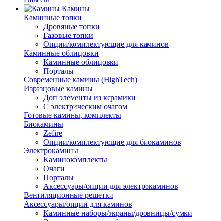
Камины
Каминные топки
Дровяные топки
Газовые топки
Опции/комплектующие для каминов
Каминные облицовки
Каминные облицовки
Порталы
Современные камины (HighTech)
Изразцовые камины
Доп элементы из керамики
С электрическим очагом
Готовые камины, комплекты
Биокамины
Zefire
Опции/комплектующие для биокаминов
Электрокамины
Каминокомплекты
Очаги
Порталы
Аксессуары/опции для электрокаминов
Вентиляционные решетки
Аксессуары/опции для каминов
Каминные наборы/экраны/дровницы/сумки