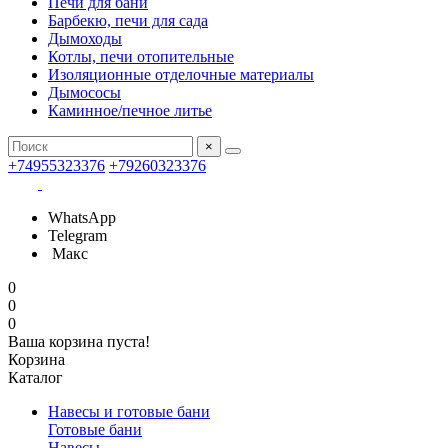
Печи для бани
Барбекю, печи для сада
Дымоходы
Котлы, печи отопительные
Изоляционные отделочные материалы
Дымососы
Каминное/печное литье
×
+74955323376
+79260323376
WhatsApp
Telegram
Макс
0
0
0
Ваша корзина пуста!
Корзина
Каталог
Навесы и готовые бани
Готовые бани
Навесы