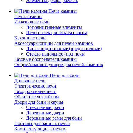
Элементы декора, мебель
Печи-камины
Печи-камины
Изразцовые печи
Дополнительные элементы
Печи с электрическим очагом
Кухонные печи
Аксессуары/опции для печей-каминов
Листы подтопочные (предтопочные)
Стекло напольное (под печь)
Газовые обогреватели/камины
Опции/комплектующие для печей-каминов
Печи для бани
Дровяные печи
Электрические печи
Газодровянные печи
Обливные устройства
Двери для бани и сауны
Стеклянные двери
Деревянные двери
Деревянные рамы для бани
Порталы для банных печей
Комплектующие к печам