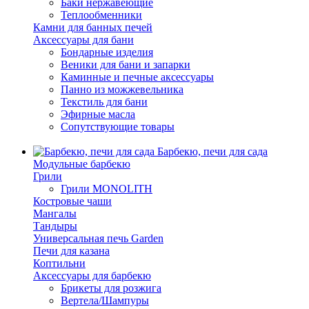
Баки нержавеющие
Теплообменники
Камни для банных печей
Аксессуары для бани
Бондарные изделия
Веники для бани и запарки
Каминные и печные аксессуары
Панно из можжевельника
Текстиль для бани
Эфирные масла
Сопутствующие товары
Барбекю, печи для сада
Модульные барбекю
Грили
Грили MONOLITH
Костровые чаши
Мангалы
Тандыры
Универсальная печь Garden
Печи для казана
Коптильни
Аксессуары для барбекю
Брикеты для розжига
Вертела/Шампуры