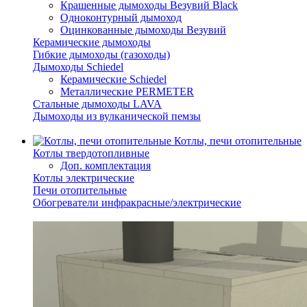
Крашенные дымоходы Везувий Black
Одноконтурный дымоход
Оцинкованные дымоходы Везувий
Керамические дымоходы
Гибкие дымоходы (газоходы)
Дымоходы Schiedel
Керамические Schiedel
Металлические PERMETER
Стальные дымоходы LAVA
Дымоходы из вулканической пемзы
Котлы, печи отопительные
Котлы твердотопливные
Доп. комплектация
Котлы электрические
Печи отопительные
Обогреватели инфракрасные/электрические