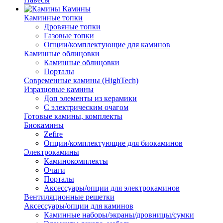
Камины
Каминные топки
Дровяные топки
Газовые топки
Опции/комплектующие для каминов
Каминные облицовки
Каминные облицовки
Порталы
Современные камины (HighTech)
Изразцовые камины
Доп элементы из керамики
С электрическим очагом
Готовые камины, комплекты
Биокамины
Zefire
Опции/комплектующие для биокаминов
Электрокамины
Каминокомплекты
Очаги
Порталы
Аксессуары/опции для электрокаминов
Вентиляционные решетки
Аксессуары/опции для каминов
Каминные наборы/экраны/дровницы/сумки