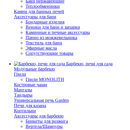
Баки нержавеющие
Теплообменники
Камни для банных печей
Аксессуары для бани
Бондарные изделия
Веники для бани и запарки
Каминные и печные аксессуары
Панно из можжевельника
Текстиль для бани
Эфирные масла
Сопутствующие товары
Барбекю, печи для сада
Модульные барбекю
Грили
Грили MONOLITH
Костровые чаши
Мангалы
Тандыры
Универсальная печь Garden
Печи для казана
Коптильни
Аксессуары для барбекю
Брикеты для розжига
Вертела/Шампуры