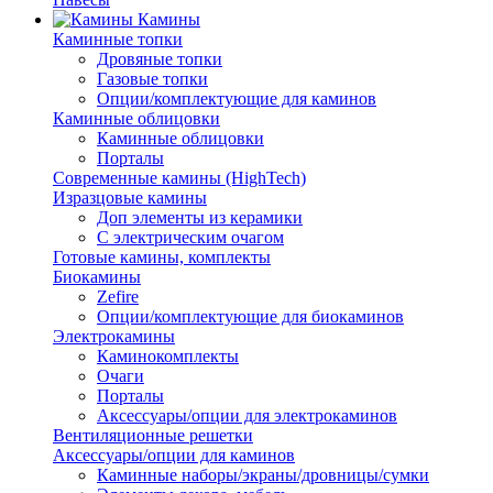
Камины
Каминные топки
Дровяные топки
Газовые топки
Опции/комплектующие для каминов
Каминные облицовки
Каминные облицовки
Порталы
Современные камины (HighTech)
Изразцовые камины
Доп элементы из керамики
С электрическим очагом
Готовые камины, комплекты
Биокамины
Zefire
Опции/комплектующие для биокаминов
Электрокамины
Каминокомплекты
Очаги
Порталы
Аксессуары/опции для электрокаминов
Вентиляционные решетки
Аксессуары/опции для каминов
Каминные наборы/экраны/дровницы/сумки