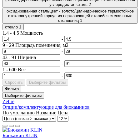
углеродистая сталь
2
оксидированная стальцвет - золото/цилиндрическое термостойкое
стекловнутренний корпус из нержавеющей сталибез стеклянных
столешниц
1
стекло
1
1.4
-
4.5
Мощность
-
9
-
29
Площадь помещения, м2
-
43
-
91
Ширина
-
1
-
600
Вес
-
Сбросить
Выберите фильтры
Фильтр
Выберите фильтры
Zefire
Опции/комплектующие для биокаминов
По умолчанию
Название
Цена
Биокамин KLIN