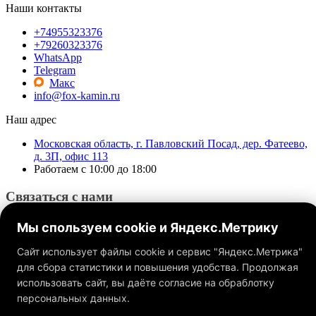
Наши контакты
+74955323376
+79260323376
WhatsApp
Telegram
Макс
info@fox-kamin.ru
Наш адрес
Московская область, г. Павловский Посад, дер. Фатеево,
д. 3П, офис 113
Работаем с 10:00 до 18:00
Связаться с нами
Мы спользуем cookie и Яндекс.Метрику
Сайт использует файлы cookie и сервис "Яндекс.Метрика"
для сбора статистики и повышения удобства. Продолжая
использовать сайт, вы даёте согласие на обраблотку
Обращаем ваше внимание на то, что данный интернет-сайт, а
также вся информация о товарах и ценах, предоставленная на
персональных данных.
нём, носит исключительно информационный характер и ни