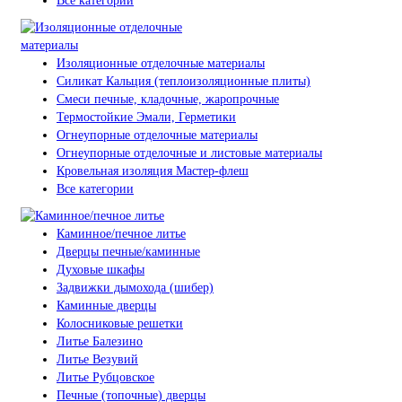
Все категории
Изоляционные отделочные материалы
Силикат Кальция (теплоизоляционные плиты)
Смеси печные, кладочные, жаропрочные
Термостойкие Эмали, Герметики
Огнеупорные отделочные материалы
Огнеупорные отделочные и листовые материалы
Кровельная изоляция Мастер-флеш
Все категории
Каминное/печное литье
Дверцы печные/каминные
Духовые шкафы
Задвижки дымохода (шибер)
Каминные дверцы
Колосниковые решетки
Литье Балезино
Литье Везувий
Литье Рубцовское
Печные (топочные) дверцы