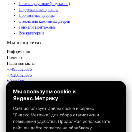
Плиты чугунные (под казан)
Поддувальные дверцы
Прочистные дверцы
Стекла для каминных дверей
Тоннели монтажные
Все категории
Мы в соц сетях
Информация
Полезно
Наши контакты
+74955323376
+79260323376
WhatsApp
Telegram
Мы спользуем cookie и
Макс
Яндекс.Метрику
info@fox-kamin.ru
Наш адрес
Сайт использует файлы cookie и сервис
Московская область, г. Павловский Посад, дер. Фатеево, д. 3П,
"Яндекс.Метрика" для сбора статистики и
офис 113
повышения удобства. Продолжая использовать
Работаем с 10:00 до 18:00
сайт, вы даёте согласие на обраблотку