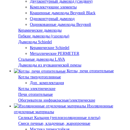
Двухконтурный дымоход (сэндвич)
Комплектующие элементы
Крашенные дымоходы Везувий Black
Одноконтурный дымоход
Оцинкованные дымоходы Везувий
Керамические дымоходы
Гибкие дымоходы (газоходы)
Дымоходы Schiedel
Керамические Schiedel
Металлические PERMETER
Стальные дымоходы LAVA
Дымоходы из вулканической пемзы
Котлы, печи отопительные
Котлы твердотопливные
Доп. комплектация
Котлы электрические
Печи отопительные
Обогреватели инфракрасные/электрические
Изоляционные
отделочные материалы
Силикат Кальция (теплоизоляционные плиты)
Смеси печные, кладочные, жаропрочные
Мастика термостойкая