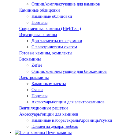
Опции/комплектующие для каминов
Каминные облицовки
Каминные облицовки
Порталы
Современные камины (HighTech)
Изразцовые камины
Доп элементы из керамики
С электрическим очагом
Готовые камины, комплекты
Биокамины
Zefire
Опции/комплектующие для биокаминов
Электрокамины
Каминокомплекты
Очаги
Порталы
Аксессуары/опции для электрокаминов
Вентиляционные решетки
Аксессуары/опции для каминов
Каминные наборы/экраны/дровницы/сумки
Элементы декора, мебель
Печи-камины