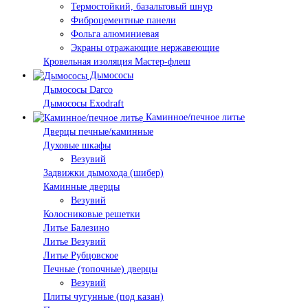
Термостойкий, базальтовый шнур
Фиброцементные панели
Фольга алюминиевая
Экраны отражающие нержавеющие
Кровельная изоляция Мастер-флеш
Дымососы
Дымососы Darco
Дымососы Exodraft
Каминное/печное литье
Дверцы печные/каминные
Духовые шкафы
Везувий
Задвижки дымохода (шибер)
Каминные дверцы
Везувий
Колосниковые решетки
Литье Балезино
Литье Везувий
Литье Рубцовское
Печные (топочные) дверцы
Везувий
Плиты чугунные (под казан)