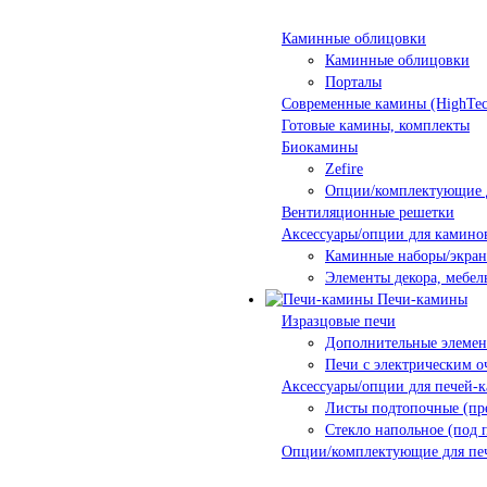
Каминные облицовки
Каминные облицовки
Порталы
Современные камины (HighTec
Готовые камины, комплекты
Биокамины
Zefire
Опции/комплектующие 
Вентиляционные решетки
Аксессуары/опции для камино
Каминные наборы/экра
Элементы декора, мебел
Печи-камины
Изразцовые печи
Дополнительные элеме
Печи с электрическим о
Аксессуары/опции для печей-
Листы подтопочные (пр
Стекло напольное (под 
Опции/комплектующие для пе