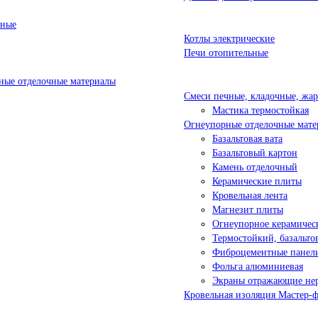
ьные
Котлы электрические
Печи отопительные
ые отделочные материалы
Смеси печные, кладочные, жа
Мастика термостойкая
Огнеупорные отделочные мате
Базальтовая вата
Базальтовый картон
Камень отделочный
Керамические плиты
Кровельная лента
Магнезит плиты
Огнеупорное керамичес
Термостойкий, базальт
Фиброцементные панел
Фольга алюминиевая
Экраны отражающие не
Кровельная изоляция Мастер-