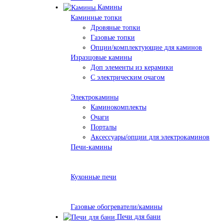
Камины
Каминные топки
Дровяные топки
Газовые топки
Опции/комплектующие для каминов
Изразцовые камины
Доп элементы из керамики
С электрическим очагом
Электрокамины
Каминокомплекты
Очаги
Порталы
Аксессуары/опции для электрокаминов
Печи-камины
Кухонные печи
Газовые обогреватели/камины
Печи для бани