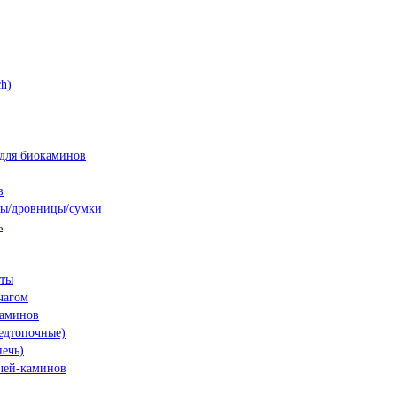
h)
для биокаминов
в
ны/дровницы/сумки
ь
нты
чагом
каминов
едтопочные)
печь)
чей-каминов