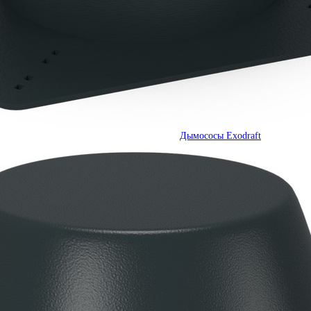
Дымососы Exodraft