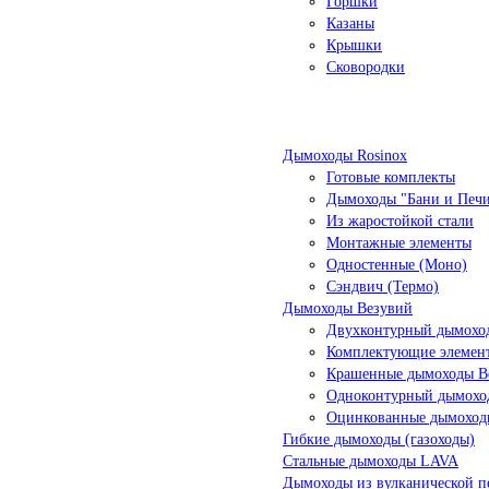
Горшки
Казаны
Крышки
Сковородки
Дымоходы Rosinox
Готовые комплекты
Дымоходы "Бани и Печ
Из жаростойкой стали
Монтажные элементы
Одностенные (Моно)
Сэндвич (Термо)
Дымоходы Везувий
Двухконтурный дымоход
Комплектующие элемен
Крашенные дымоходы Ве
Одноконтурный дымохо
Оцинкованные дымоход
Гибкие дымоходы (газоходы)
Стальные дымоходы LAVA
Дымоходы из вулканической п