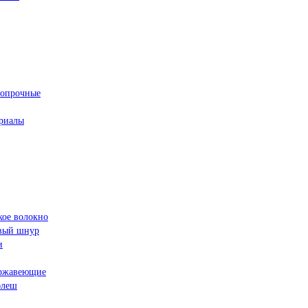
ропрочные
риалы
кое волокно
овый шнур
и
ржавеющие
флеш