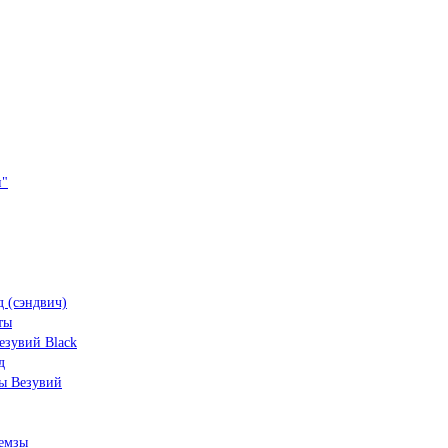
и"
 (сэндвич)
ты
зувий Black
д
ы Везувий
емзы