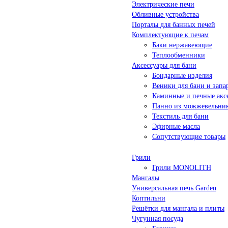
Электрические печи
Обливные устройства
Порталы для банных печей
Комплектующие к печам
Баки нержавеющие
Теплообменники
Аксессуары для бани
Бондарные изделия
Веники для бани и запа
Каминные и печные акс
Панно из можжевельни
Текстиль для бани
Эфирные масла
Сопутствующие товары
Грили
Грили MONOLITH
Мангалы
Универсальная печь Garden
Коптильни
Решётки для мангала и плиты
Чугунная посуда