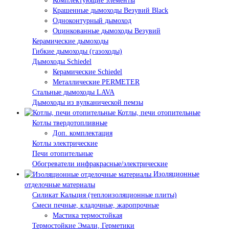
Комплектующие элементы
Крашенные дымоходы Везувий Black
Одноконтурный дымоход
Оцинкованные дымоходы Везувий
Керамические дымоходы
Гибкие дымоходы (газоходы)
Дымоходы Schiedel
Керамические Schiedel
Металлические PERMETER
Стальные дымоходы LAVA
Дымоходы из вулканической пемзы
Котлы, печи отопительные
Котлы твердотопливные
Доп. комплектация
Котлы электрические
Печи отопительные
Обогреватели инфракрасные/электрические
Изоляционные
отделочные материалы
Силикат Кальция (теплоизоляционные плиты)
Смеси печные, кладочные, жаропрочные
Мастика термостойкая
Термостойкие Эмали, Герметики