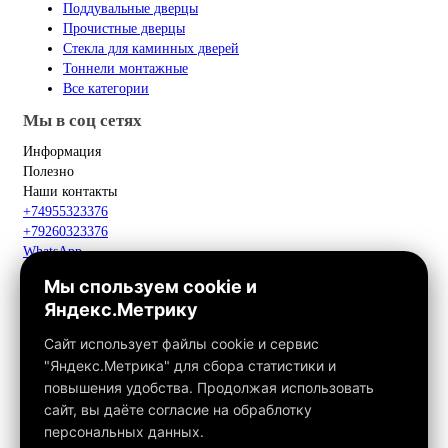
Поддувальные дверцы
Прочистные дверцы
Стекла для каминных дверей
Тоннели монтажные
Все категории
Мы в соц сетях
Информация
Полезно
Наши контакты
+74955323376
+79260323376
WhatsApp
Telegram
Мы спользуем cookie и
Макс
Яндекс.Метрику
info@fox-kamin.ru
Наш адрес
Сайт использует файлы cookie и сервис
Московская область, г. Павловский Посад, дер. Фатеево, д. 3П,
"Яндекс.Метрика" для сбора статистики и
офис 113
повышения удобства. Продолжая использовать
Работаем с 10:00 до 18:00
сайт, вы даёте согласие на обраблотку
персональных данных.
Связаться с нами