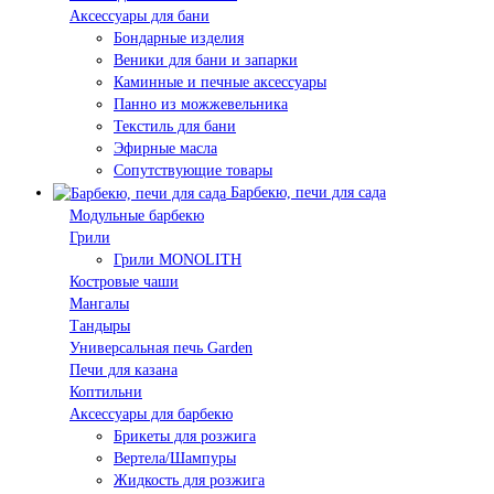
Аксессуары для бани
Бондарные изделия
Веники для бани и запарки
Каминные и печные аксессуары
Панно из можжевельника
Текстиль для бани
Эфирные масла
Сопутствующие товары
Барбекю, печи для сада
Модульные барбекю
Грили
Грили MONOLITH
Костровые чаши
Мангалы
Тандыры
Универсальная печь Garden
Печи для казана
Коптильни
Аксессуары для барбекю
Брикеты для розжига
Вертела/Шампуры
Жидкость для розжига