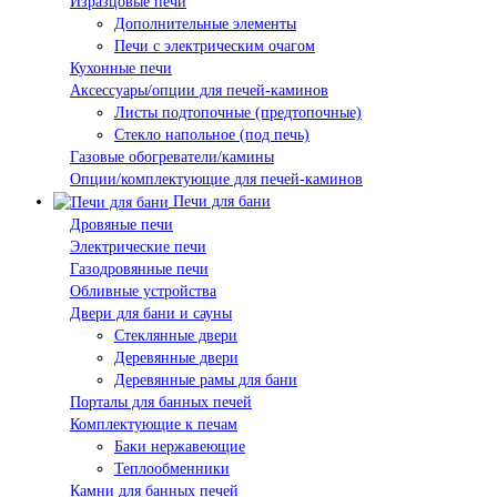
Изразцовые печи
Дополнительные элементы
Печи с электрическим очагом
Кухонные печи
Аксессуары/опции для печей-каминов
Листы подтопочные (предтопочные)
Стекло напольное (под печь)
Газовые обогреватели/камины
Опции/комплектующие для печей-каминов
Печи для бани
Дровяные печи
Электрические печи
Газодровянные печи
Обливные устройства
Двери для бани и сауны
Стеклянные двери
Деревянные двери
Деревянные рамы для бани
Порталы для банных печей
Комплектующие к печам
Баки нержавеющие
Теплообменники
Камни для банных печей