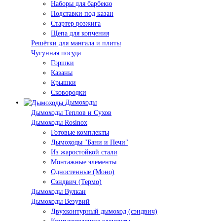
Наборы для барбекю
Подставки под казан
Стартер розжига
Щепа для копчения
Решётки для мангала и плиты
Чугунная посуда
Горшки
Казаны
Крышки
Сковородки
Дымоходы
Дымоходы Теплов и Сухов
Дымоходы Rosinox
Готовые комплекты
Дымоходы "Бани и Печи"
Из жаростойкой стали
Монтажные элементы
Одностенные (Моно)
Сэндвич (Термо)
Дымоходы Вулкан
Дымоходы Везувий
Двухконтурный дымоход (сэндвич)