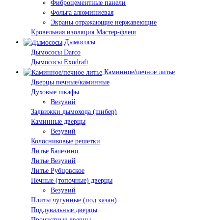
Фиброцементные панели
Фольга алюминиевая
Экраны отражающие нержавеющие
Кровельная изоляция Мастер-флеш
Дымососы
Дымососы Darco
Дымососы Exodraft
Каминное/печное литье
Дверцы печные/каминные
Духовые шкафы
Везувий
Задвижки дымохода (шибер)
Каминные дверцы
Везувий
Колосниковые решетки
Литье Балезино
Литье Везувий
Литье Рубцовское
Печные (топочные) дверцы
Везувий
Плиты чугунные (под казан)
Поддувальные дверцы
Прочистные дверцы