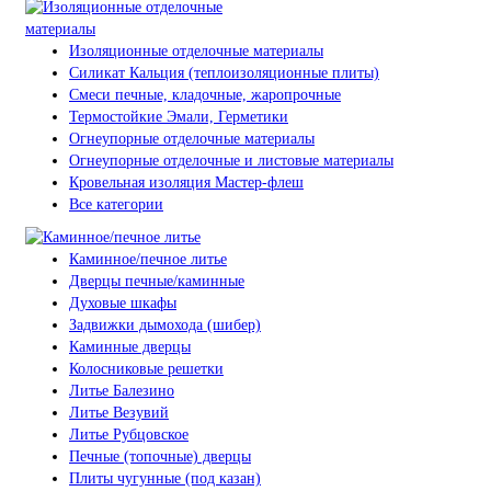
Изоляционные отделочные материалы
Силикат Кальция (теплоизоляционные плиты)
Смеси печные, кладочные, жаропрочные
Термостойкие Эмали, Герметики
Огнеупорные отделочные материалы
Огнеупорные отделочные и листовые материалы
Кровельная изоляция Мастер-флеш
Все категории
Каминное/печное литье
Дверцы печные/каминные
Духовые шкафы
Задвижки дымохода (шибер)
Каминные дверцы
Колосниковые решетки
Литье Балезино
Литье Везувий
Литье Рубцовское
Печные (топочные) дверцы
Плиты чугунные (под казан)