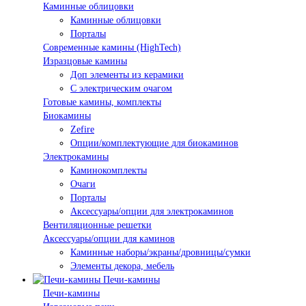
Каминные облицовки
Каминные облицовки
Порталы
Современные камины (HighTech)
Изразцовые камины
Доп элементы из керамики
С электрическим очагом
Готовые камины, комплекты
Биокамины
Zefire
Опции/комплектующие для биокаминов
Электрокамины
Каминокомплекты
Очаги
Порталы
Аксессуары/опции для электрокаминов
Вентиляционные решетки
Аксессуары/опции для каминов
Каминные наборы/экраны/дровницы/сумки
Элементы декора, мебель
Печи-камины
Печи-камины