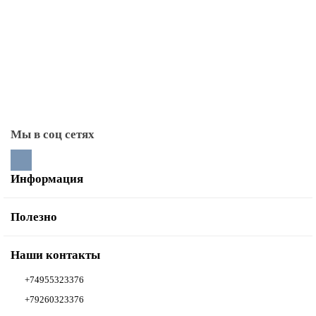
Плиты чугунные (под казан)
Поддувальные дверцы
Прочистные дверцы
Стекла для каминных дверей
Тоннели монтажные
Мы в соц сетях
Информация
Полезно
Наши контакты
+74955323376
+79260323376