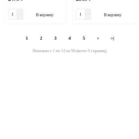
В корзину
В корзину
1
2
3
4
5
>
>|
Показано с 1 по 12 из 58 (всего 5 страниц)
Камины
Каминные топки
Каминные облицовки
Современные камины (HighTech)
Изразцовые камины
Готовые камины, комплекты
Биокамины
Электрокамины
Вентиляционные решетки
Аксессуары/опции для каминов
Печи-камины