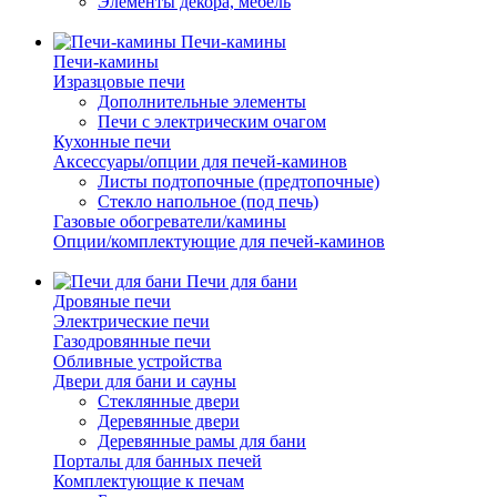
Элементы декора, мебель
Печи-камины
Печи-камины
Изразцовые печи
Дополнительные элементы
Печи с электрическим очагом
Кухонные печи
Аксессуары/опции для печей-каминов
Листы подтопочные (предтопочные)
Стекло напольное (под печь)
Газовые обогреватели/камины
Опции/комплектующие для печей-каминов
Печи для бани
Дровяные печи
Электрические печи
Газодровянные печи
Обливные устройства
Двери для бани и сауны
Стеклянные двери
Деревянные двери
Деревянные рамы для бани
Порталы для банных печей
Комплектующие к печам