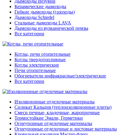
Дымоходы Везувий
Керамические дымоходы
Гибкие дымоходы (газоходы)
Дымоходы Schiedel
Стальные дымоходы LAVA
Дымоходы из вулканической пемзы
Все категории
Котлы, печи отопительные
Котлы твердотопливные
Котлы электрические
Печи отопительные
Обогреватели инфракрасные/электрические
Все категории
Изоляционные отделочные материалы
Силикат Кальция (теплоизоляционные плиты)
Смеси печные, кладочные, жаропрочные
Термостойкие Эмали, Герметики
Огнеупорные отделочные материалы
Огнеупорные отделочные и листовые материалы
Кровельная изоляция Мастер-флеш