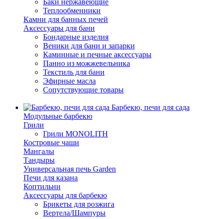
Баки нержавеющие
Теплообменники
Камни для банных печей
Аксессуары для бани
Бондарные изделия
Веники для бани и запарки
Каминные и печные аксессуары
Панно из можжевельника
Текстиль для бани
Эфирные масла
Сопутствующие товары
Барбекю, печи для сада
Модульные барбекю
Грили
Грили MONOLITH
Костровые чаши
Мангалы
Тандыры
Универсальная печь Garden
Печи для казана
Коптильни
Аксессуары для барбекю
Брикеты для розжига
Вертела/Шампуры