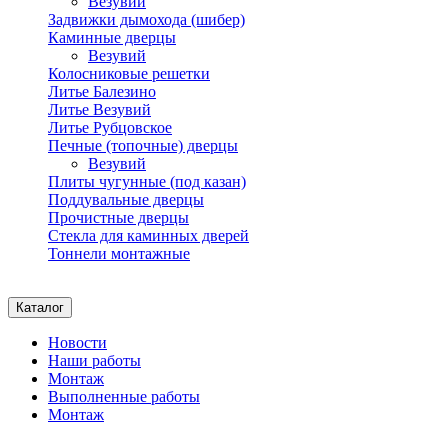
Везувий
Задвижки дымохода (шибер)
Каминные дверцы
Везувий
Колосниковые решетки
Литье Балезино
Литье Везувий
Литье Рубцовское
Печные (топочные) дверцы
Везувий
Плиты чугунные (под казан)
Поддувальные дверцы
Прочистные дверцы
Стекла для каминных дверей
Тоннели монтажные
Каталог
Новости
Наши работы
Монтаж
Выполненные работы
Монтаж