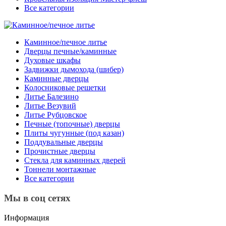
Все категории
Каминное/печное литье
Дверцы печные/каминные
Духовые шкафы
Задвижки дымохода (шибер)
Каминные дверцы
Колосниковые решетки
Литье Балезино
Литье Везувий
Литье Рубцовское
Печные (топочные) дверцы
Плиты чугунные (под казан)
Поддувальные дверцы
Прочистные дверцы
Стекла для каминных дверей
Тоннели монтажные
Все категории
Мы в соц сетях
Информация