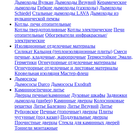
Дымоходы Вулкан
Дымоходы Везувий
Керамические
дымоходы
Гибкие дымоходы (газоходы)
Дымоходы
Schiedel
Стальные дымоходы LAVA
Дымоходы из
вулканической пемзы
Котлы, печи отопительные
Котлы твердотопливные
Котлы электрические
Печи
отопительные
Обогреватели инфракрасные/
электрические
Изоляционные отделочные материалы
Силикат Кальция (теплоизоляционные плиты)
Смеси
печные, кладочные, жаропрочные
Термостойкие Эмали,
Герметики
Огнеупорные отделочные материалы
Огнеупорные отделочные и листовые материалы
Кровельная изоляция Мастер-флеш
Дымососы
Дымососы Darco
Дымососы Exodraft
Каминное/печное литье
Дверцы печные/каминные
Духовые шкафы
Задвижки
дымохода (шибер)
Каминные дверцы
Колосниковые
решетки
Литье Балезино
Литье Везувий
Литье
Рубцовское
Печные (топочные) дверцы
Плиты
чугунные (под казан)
Поддувальные дверцы
Прочистные дверцы
Стекла для каминных дверей
Тоннели монтажные