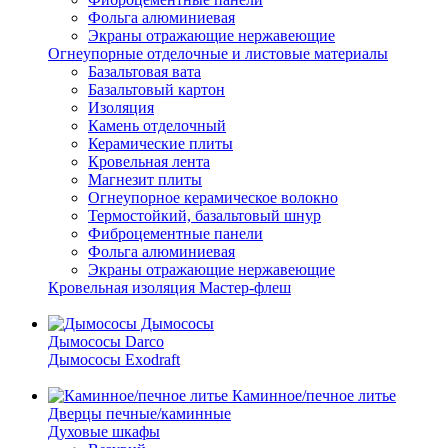
Фольга алюминиевая
Экраны отражающие нержавеющие
Огнеупорные отделочные и листовые материалы
Базальтовая вата
Базальтовый картон
Изоляция
Камень отделочный
Керамические плиты
Кровельная лента
Магнезит плиты
Огнеупорное керамическое волокно
Термостойкий, базальтовый шнур
Фиброцементные панели
Фольга алюминиевая
Экраны отражающие нержавеющие
Кровельная изоляция Мастер-флеш
Дымососы
Дымососы Darco
Дымососы Exodraft
Каминное/печное литье
Дверцы печные/каминные
Духовые шкафы