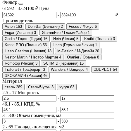
Фильтр
61592
-
3324100
₽
Цена
-
₽
Производитель
Aston
163
Don-Bar (Бельгия)
2
Focus / Фокус
6
Fugar (Испания)
3
GlammFire / ГламмФайер
1
Godin / Годэн (Годин)
16
Hein (Чехия)
5
Kratki (Польша)
3
Kratki PRO (Польша)
56
Liseo (Германия-Чехия)
1
Liseo Castiron (Швеция)
18
M-Design / М-Дизайн
20
Nestor Martin / Нестор Мартин
4
Oranier / Оранье
8
Romotop (Чехия)
3
SCHMID (Германия)
15
Traforart / Трафорарт
3
Wanders / Вандерс
4
ЭВЕРЕСТ
54
ЭКОКАМИН (Россия)
46
Материал
сталь
289
Сталь/Чугун
3
чугун
63
2.5
-
17
Мощность
-
46.1
-
85.1
КПД, %
-
3
-
330
Объем помещения, м3
-
2
-
65
Площадь помещения, м2