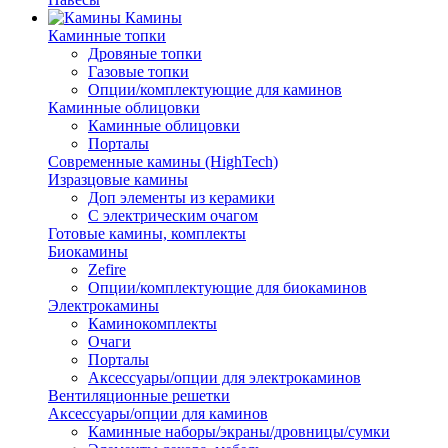
Камины
Каминные топки
Дровяные топки
Газовые топки
Опции/комплектующие для каминов
Каминные облицовки
Каминные облицовки
Порталы
Современные камины (HighTech)
Изразцовые камины
Доп элементы из керамики
С электрическим очагом
Готовые камины, комплекты
Биокамины
Zefire
Опции/комплектующие для биокаминов
Электрокамины
Каминокомплекты
Очаги
Порталы
Аксессуары/опции для электрокаминов
Вентиляционные решетки
Аксессуары/опции для каминов
Каминные наборы/экраны/дровницы/сумки