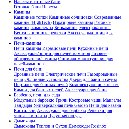
Навесы и готовые бани
Готовые бани
Навесы
Камины
Каминные топки
Каминные облицовки
Современные
камины (HighTech)
Изразцовые камины
Готовые
камины, комплекты
Биокамины
Электрокамины
Вентиляционные решетки
Аксессуары/опции для
каминов
Печи-камины
Печи-камины
Изразцовые печи
Кухонные печи
Аксессуары/опции для печей-каминов
Газовые
обогреватели/камины
Опции/комплектующие для
печей-каминов
Печи для бани
Дровяные печи
Электрические печи
Газодровянные
печи
Обливные устройства
Двери для бани и сауны
Порталы для банных печей
Комплектующие к печам
Камни для банных печей
Аксессуары для бани
Барбекю, печи для сада
Модульные барбекю
Грили
Костровые чаши
Мангалы
Тандыры
Универсальная печь Garden
Печи для казана
Коптильни
Аксессуары для барбекю
Решётки для
мангала и плиты
Чугунная посуда
Дымоходы
Дымоходы Теплов и Сухов
Дымоходы Rosinox