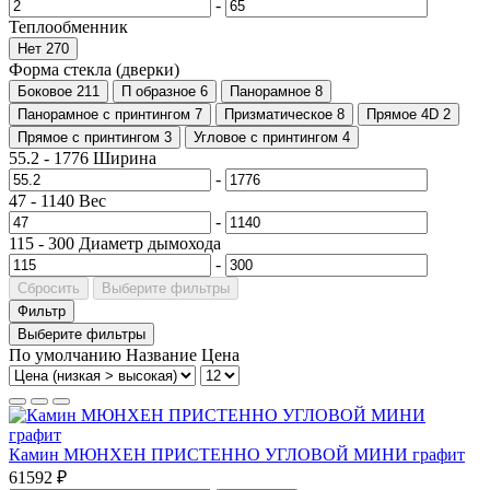
-
Теплообменник
Нет
270
Форма стекла (дверки)
Боковое
211
П образное
6
Панорамное
8
Панорамное с принтингом
7
Призматическое
8
Прямое 4D
2
Прямое с принтингом
3
Угловое с принтингом
4
55.2
-
1776
Ширина
-
47
-
1140
Вес
-
115
-
300
Диаметр дымохода
-
Сбросить
Выберите фильтры
Фильтр
Выберите фильтры
По умолчанию
Название
Цена
Камин МЮНХЕН ПРИСТЕННО УГЛОВОЙ МИНИ графит
61592 ₽