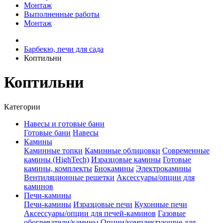
Монтаж
Выполненные работы
Монтаж
Барбекю, печи для сада
Коптильни
Коптильни
Категории
Навесы и готовые бани
Готовые бани
Навесы
Камины
Каминные топки
Каминные облицовки
Современные
камины (HighTech)
Изразцовые камины
Готовые
камины, комплекты
Биокамины
Электрокамины
Вентиляционные решетки
Аксессуары/опции для
каминов
Печи-камины
Печи-камины
Изразцовые печи
Кухонные печи
Аксессуары/опции для печей-каминов
Газовые
обогреватели/камины
Опции/комплектующие для