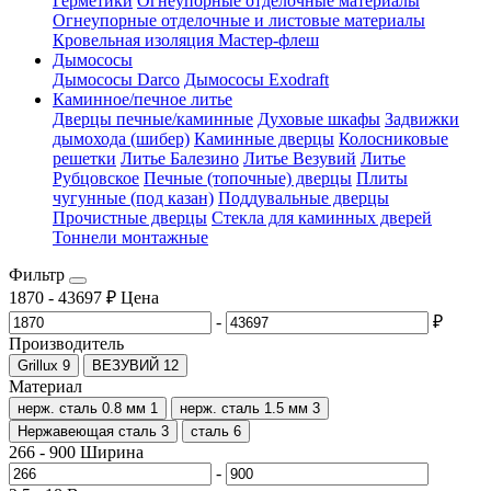
Герметики
Огнеупорные отделочные материалы
Огнеупорные отделочные и листовые материалы
Кровельная изоляция Мастер-флеш
Дымососы
Дымососы Darco
Дымососы Exodraft
Каминное/печное литье
Дверцы печные/каминные
Духовые шкафы
Задвижки
дымохода (шибер)
Каминные дверцы
Колосниковые
решетки
Литье Балезино
Литье Везувий
Литье
Рубцовское
Печные (топочные) дверцы
Плиты
чугунные (под казан)
Поддувальные дверцы
Прочистные дверцы
Стекла для каминных дверей
Тоннели монтажные
Фильтр
1870
-
43697
₽
Цена
-
₽
Производитель
Grillux
9
ВЕЗУВИЙ
12
Материал
нерж. сталь 0.8 мм
1
нерж. сталь 1.5 мм
3
Нержавеющая сталь
3
сталь
6
266
-
900
Ширина
-