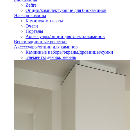
Zefire
Опции/комплектующие для биокаминов
Электрокамины
Каминокомплекты
Очаги
Порталы
Аксессуары/опции для электрокаминов
Вентиляционные решетки
Аксессуары/опции для каминов
Каминные наборы/экраны/дровницы/сумки
Элементы декора, мебель