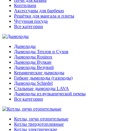
Печи для казана
Коптильни
Аксессуары для барбекю
Решётки для мангала и плиты
Чугунная посуда
Все категории
Дымоходы
Дымоходы Теплов и Сухов
Дымоходы Rosinox
Дымоходы Вулкан
Дымоходы Везувий
Керамические дымоходы
Гибкие дымоходы (газоходы)
Дымоходы Schiedel
Стальные дымоходы LAVA
Дымоходы из вулканической пемзы
Все категории
Котлы, печи отопительные
Котлы твердотопливные
Котлы электрические