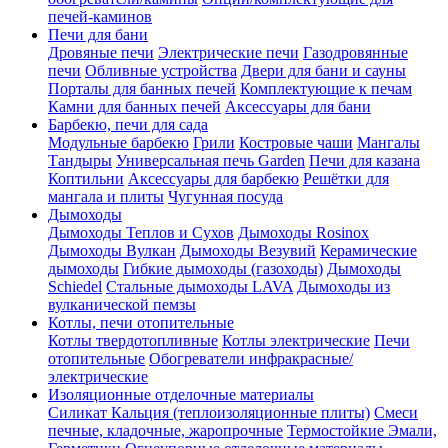
печей-каминов
Печи для бани
Дровяные печи
Электрические печи
Газодровянные
печи
Обливные устройства
Двери для бани и сауны
Порталы для банных печей
Комплектующие к печам
Камни для банных печей
Аксессуары для бани
Барбекю, печи для сада
Модульные барбекю
Грили
Костровые чаши
Мангалы
Тандыры
Универсальная печь Garden
Печи для казана
Коптильни
Аксессуары для барбекю
Решётки для
мангала и плиты
Чугунная посуда
Дымоходы
Дымоходы Теплов и Сухов
Дымоходы Rosinox
Дымоходы Вулкан
Дымоходы Везувий
Керамические
дымоходы
Гибкие дымоходы (газоходы)
Дымоходы
Schiedel
Стальные дымоходы LAVA
Дымоходы из
вулканической пемзы
Котлы, печи отопительные
Котлы твердотопливные
Котлы электрические
Печи
отопительные
Обогреватели инфракрасные/
электрические
Изоляционные отделочные материалы
Силикат Кальция (теплоизоляционные плиты)
Смеси
печные, кладочные, жаропрочные
Термостойкие Эмали,