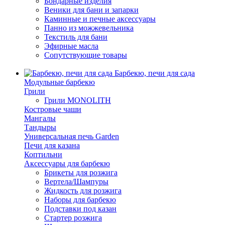
Бондарные изделия
Веники для бани и запарки
Каминные и печные аксессуары
Панно из можжевельника
Текстиль для бани
Эфирные масла
Сопутствующие товары
Барбекю, печи для сада
Модульные барбекю
Грили
Грили MONOLITH
Костровые чаши
Мангалы
Тандыры
Универсальная печь Garden
Печи для казана
Коптильни
Аксессуары для барбекю
Брикеты для розжига
Вертела/Шампуры
Жидкость для розжига
Наборы для барбекю
Подставки под казан
Стартер розжига