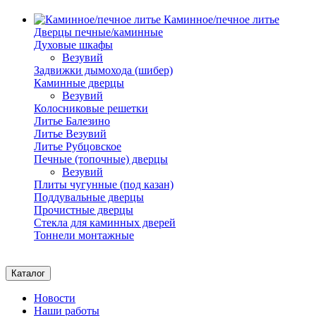
Каминное/печное литье
Дверцы печные/каминные
Духовые шкафы
Везувий
Задвижки дымохода (шибер)
Каминные дверцы
Везувий
Колосниковые решетки
Литье Балезино
Литье Везувий
Литье Рубцовское
Печные (топочные) дверцы
Везувий
Плиты чугунные (под казан)
Поддувальные дверцы
Прочистные дверцы
Стекла для каминных дверей
Тоннели монтажные
Каталог
Новости
Наши работы