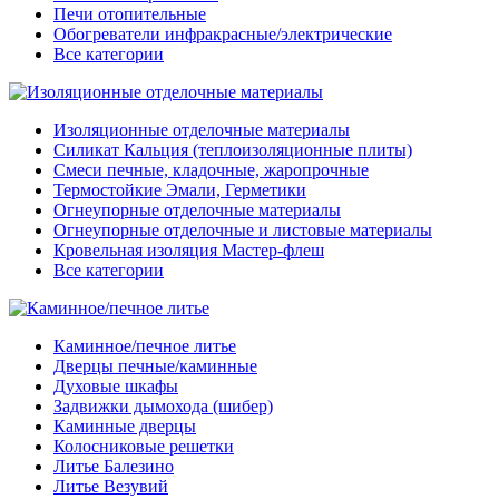
Печи отопительные
Обогреватели инфракрасные/электрические
Все категории
Изоляционные отделочные материалы
Силикат Кальция (теплоизоляционные плиты)
Смеси печные, кладочные, жаропрочные
Термостойкие Эмали, Герметики
Огнеупорные отделочные материалы
Огнеупорные отделочные и листовые материалы
Кровельная изоляция Мастер-флеш
Все категории
Каминное/печное литье
Дверцы печные/каминные
Духовые шкафы
Задвижки дымохода (шибер)
Каминные дверцы
Колосниковые решетки
Литье Балезино
Литье Везувий