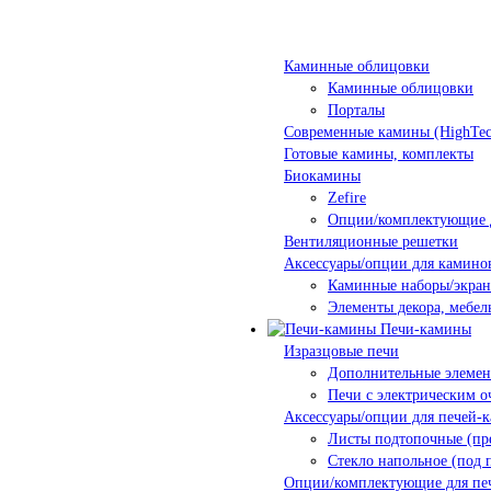
Каминные облицовки
Каминные облицовки
Порталы
Современные камины (HighTec
Готовые камины, комплекты
Биокамины
Zefire
Опции/комплектующие 
Вентиляционные решетки
Аксессуары/опции для камино
Каминные наборы/экра
Элементы декора, мебел
Печи-камины
Изразцовые печи
Дополнительные элеме
Печи с электрическим о
Аксессуары/опции для печей-
Листы подтопочные (пр
Стекло напольное (под 
Опции/комплектующие для пе