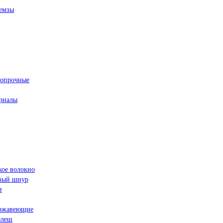
емзы
ропрочные
риалы
кое волокно
овый шнур
и
ржавеющие
флеш