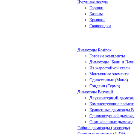
Чугунная посуда
Горшки
Казаны
Крышки
Сковородки
Дымоходы Rosinox
Готовые комплекты
Дымоходы "Бани и Печ
Из жаростойкой стали
Монтажные элементы
Одностенные (Моно)
Сэндвич (Термо)
Дымоходы Везувий
Двухконтурный дымоход
Комплектующие элемен
Крашенные дымоходы Ве
Одноконтурный дымохо
Оцинкованные дымоход
Гибкие дымоходы (газоходы)
Стальные дымоходы LAVA