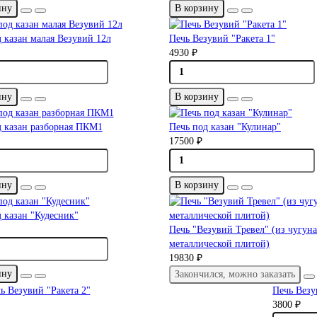
ину
В корзину
 казан малая Везувий 12л
Печь Везувий "Ракета 1"
4930 ₽
ину
В корзину
д казан разборная ПКМ1
Печь под казан "Кулинар"
17500 ₽
ину
В корзину
 казан "Кудесник"
Печь "Везувий Тревел" (из чугуна
металлической плитой)
19830 ₽
ину
Закончился, можно заказать
Печь Везу
3800 ₽