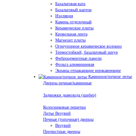
Базальтовая вата
Базальтовый картон
Изоляция
Камень отделочный
Керамические плиты
Кровельная лента
Магнезит плиты
Огнеупорное керамическое волокно
Термостойкий, базальтовый шнур
Фиброцементные панели
Фольга алюминиевая
Экраны отражающие нержавеющие
Каминное/печное литье
Дверцы печные/каминные
Задвижки дымохода (шибер)
Колосниковые решетки
Литье Везувий
Печные (топочные) дверцы
Везувий
Прочистные дверцы