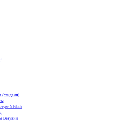
и"
 (сэндвич)
ты
зувий Black
д
ы Везувий