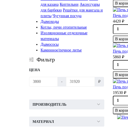
В корз
для казана
Коптильни
Аксессуары
для барбекю
Решётки для мангала и
Печь под
плиты
Чугунная посуда
4420 ₽
Дымоходы
Котлы, печи отопительные
Изоляционные отделочные
материалы
В корз
Дымососы
Каминное/печное литье
Печь по
5860 ₽
Фильтр
ЦЕНА
В корз
-
₽
Печь под
19530 ₽
ПРОИЗВОДИТЕЛЬ
В корз
МАТЕРИАЛ