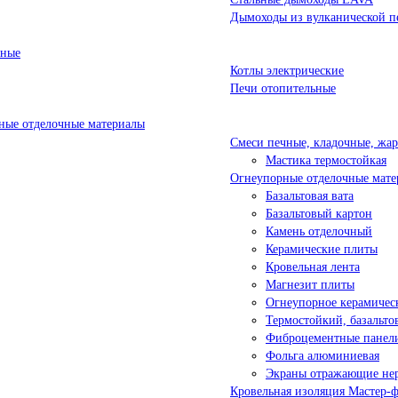
Дымоходы из вулканической п
ьные
Котлы электрические
Печи отопительные
ые отделочные материалы
Смеси печные, кладочные, жа
Мастика термостойкая
Огнеупорные отделочные мате
Базальтовая вата
Базальтовый картон
Камень отделочный
Керамические плиты
Кровельная лента
Магнезит плиты
Огнеупорное керамичес
Термостойкий, базальт
Фиброцементные панел
Фольга алюминиевая
Экраны отражающие не
Кровельная изоляция Мастер-