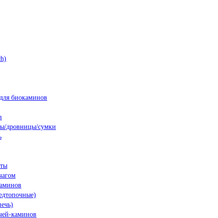
h)
для биокаминов
в
ны/дровницы/сумки
ь
нты
чагом
каминов
едтопочные)
печь)
чей-каминов