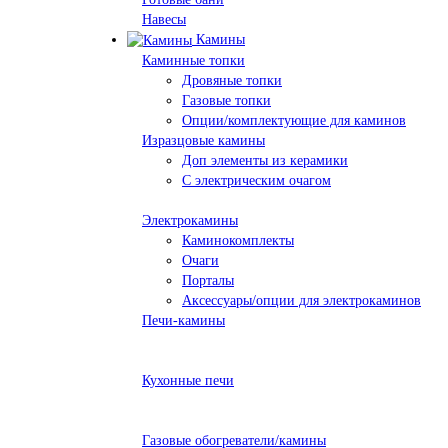
Навесы
Камины
Каминные топки
Дровяные топки
Газовые топки
Опции/комплектующие для каминов
Изразцовые камины
Доп элементы из керамики
С электрическим очагом
Электрокамины
Каминокомплекты
Очаги
Порталы
Аксессуары/опции для электрокаминов
Печи-камины
Кухонные печи
Газовые обогреватели/камины