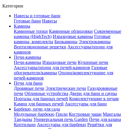
Категории
Навесы и готовые бани
Готовые бани
Навесы
Камины
Каминные топки
Каминные облицовки
Современные
камины (HighTech)
Изразцовые камины
Готовые
камины, комплекты
Биокамины
Электрокамины
Вентиляционные решетки
Аксессуары/опции для
каминов
Печи-камины
Печи-камины
Изразцовые печи
Кухонные печи
Аксессуары/опции для печей-каминов
Газовые
обогреватели/камины
Опции/комплектующие для
печей-каминов
Печи для бани
Дровяные печи
Электрические печи
Газодровянные
печи
Обливные устройства
Двери для бани и сауны
Порталы для банных печей
Комплектующие к печам
Камни для банных печей
Аксессуары для бани
Барбекю, печи для сада
Модульные барбекю
Грили
Костровые чаши
Мангалы
Тандыры
Универсальная печь Garden
Печи для казана
Коптильни
Аксессуары для барбекю
Решётки для