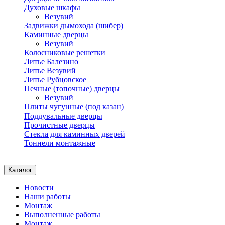
Духовые шкафы
Везувий
Задвижки дымохода (шибер)
Каминные дверцы
Везувий
Колосниковые решетки
Литье Балезино
Литье Везувий
Литье Рубцовское
Печные (топочные) дверцы
Везувий
Плиты чугунные (под казан)
Поддувальные дверцы
Прочистные дверцы
Стекла для каминных дверей
Тоннели монтажные
Каталог
Новости
Наши работы
Монтаж
Выполненные работы
Монтаж