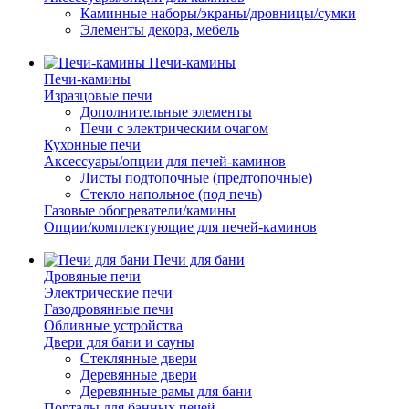
Каминные наборы/экраны/дровницы/сумки
Элементы декора, мебель
Печи-камины
Печи-камины
Изразцовые печи
Дополнительные элементы
Печи с электрическим очагом
Кухонные печи
Аксессуары/опции для печей-каминов
Листы подтопочные (предтопочные)
Стекло напольное (под печь)
Газовые обогреватели/камины
Опции/комплектующие для печей-каминов
Печи для бани
Дровяные печи
Электрические печи
Газодровянные печи
Обливные устройства
Двери для бани и сауны
Стеклянные двери
Деревянные двери
Деревянные рамы для бани
Порталы для банных печей