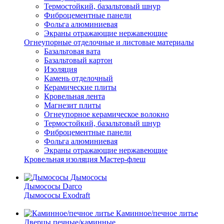
Термостойкий, базальтовый шнур
Фиброцементные панели
Фольга алюминиевая
Экраны отражающие нержавеющие
Огнеупорные отделочные и листовые материалы
Базальтовая вата
Базальтовый картон
Изоляция
Камень отделочный
Керамические плиты
Кровельная лента
Магнезит плиты
Огнеупорное керамическое волокно
Термостойкий, базальтовый шнур
Фиброцементные панели
Фольга алюминиевая
Экраны отражающие нержавеющие
Кровельная изоляция Мастер-флеш
Дымососы
Дымососы Darco
Дымососы Exodraft
Каминное/печное литье
Дверцы печные/каминные