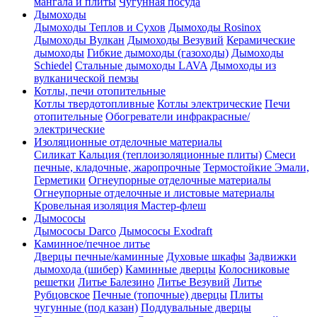
мангала и плиты
Чугунная посуда
Дымоходы
Дымоходы Теплов и Сухов
Дымоходы Rosinox
Дымоходы Вулкан
Дымоходы Везувий
Керамические
дымоходы
Гибкие дымоходы (газоходы)
Дымоходы
Schiedel
Стальные дымоходы LAVA
Дымоходы из
вулканической пемзы
Котлы, печи отопительные
Котлы твердотопливные
Котлы электрические
Печи
отопительные
Обогреватели инфракрасные/
электрические
Изоляционные отделочные материалы
Силикат Кальция (теплоизоляционные плиты)
Смеси
печные, кладочные, жаропрочные
Термостойкие Эмали,
Герметики
Огнеупорные отделочные материалы
Огнеупорные отделочные и листовые материалы
Кровельная изоляция Мастер-флеш
Дымососы
Дымососы Darco
Дымососы Exodraft
Каминное/печное литье
Дверцы печные/каминные
Духовые шкафы
Задвижки
дымохода (шибер)
Каминные дверцы
Колосниковые
решетки
Литье Балезино
Литье Везувий
Литье
Рубцовское
Печные (топочные) дверцы
Плиты
чугунные (под казан)
Поддувальные дверцы