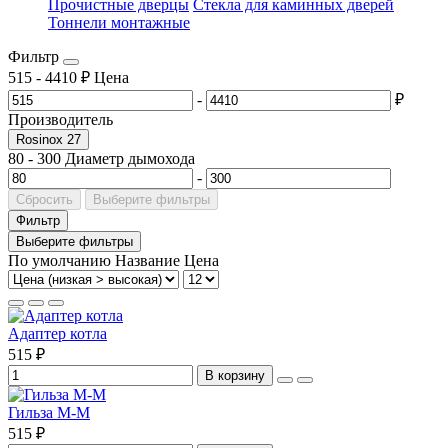
Прочистные дверцы
Стекла для каминных дверей
Тоннели монтажные
Фильтр
515
-
4410
₽
Цена
-
₽
Производитель
Rosinox
27
80
-
300
Диаметр дымохода
-
Сбросить
Выберите фильтры
Фильтр
Выберите фильтры
По умолчанию
Название
Цена
Адаптер котла
515 ₽
В корзину
Гильза М-М
515 ₽