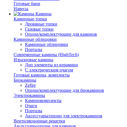
Готовые бани
Навесы
Камины
Каминные топки
Дровяные топки
Газовые топки
Опции/комплектующие для каминов
Каминные облицовки
Каминные облицовки
Порталы
Современные камины (HighTech)
Изразцовые камины
Доп элементы из керамики
С электрическим очагом
Готовые камины, комплекты
Биокамины
Zefire
Опции/комплектующие для биокаминов
Электрокамины
Каминокомплекты
Очаги
Порталы
Аксессуары/опции для электрокаминов
Вентиляционные решетки
Аксессуары/опции для каминов