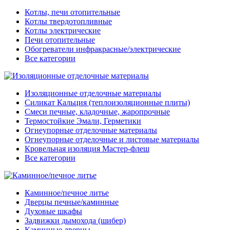
Котлы, печи отопительные
Котлы твердотопливные
Котлы электрические
Печи отопительные
Обогреватели инфракрасные/электрические
Все категории
Изоляционные отделочные материалы
Силикат Кальция (теплоизоляционные плиты)
Смеси печные, кладочные, жаропрочные
Термостойкие Эмали, Герметики
Огнеупорные отделочные материалы
Огнеупорные отделочные и листовые материалы
Кровельная изоляция Мастер-флеш
Все категории
Каминное/печное литье
Дверцы печные/каминные
Духовые шкафы
Задвижки дымохода (шибер)
Каминные дверцы