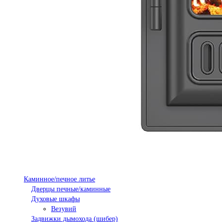
Каминное/печное литье
Дверцы печные/каминные
Духовые шкафы
Везувий
Задвижки дымохода (шибер)