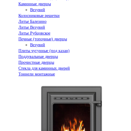
Каминные дверцы
Везувий
Колосниковые решетки
Литье Балезино
Литье Везувий
Литье Рубцовское
Печные (топочные) дверцы
Везувий
Плиты чугунные (под казан)
Поддувальные дверцы
Прочистные дверцы
Стекла для каминных дверей
Тоннели монтажные