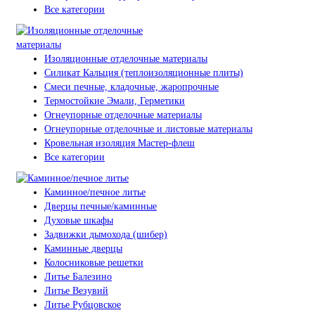
Все категории
Изоляционные отделочные материалы
Силикат Кальция (теплоизоляционные плиты)
Смеси печные, кладочные, жаропрочные
Термостойкие Эмали, Герметики
Огнеупорные отделочные материалы
Огнеупорные отделочные и листовые материалы
Кровельная изоляция Мастер-флеш
Все категории
Каминное/печное литье
Дверцы печные/каминные
Духовые шкафы
Задвижки дымохода (шибер)
Каминные дверцы
Колосниковые решетки
Литье Балезино
Литье Везувий
Литье Рубцовское