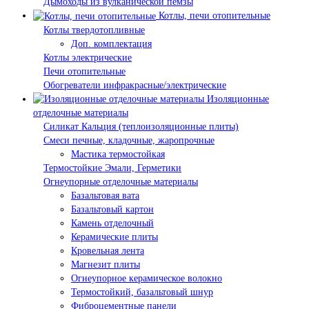
Дымоходы из вулканической пемзы
Котлы, печи отопительные
Котлы твердотопливные
Доп. комплектация
Котлы электрические
Печи отопительные
Обогреватели инфракрасные/электрические
Изоляционные
отделочные материалы
Силикат Кальция (теплоизоляционные плиты)
Смеси печные, кладочные, жаропрочные
Мастика термостойкая
Термостойкие Эмали, Герметики
Огнеупорные отделочные материалы
Базальтовая вата
Базальтовый картон
Камень отделочный
Керамические плиты
Кровельная лента
Магнезит плиты
Огнеупорное керамическое волокно
Термостойкий, базальтовый шнур
Фиброцементные панели