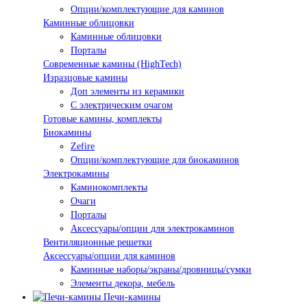
Опции/комплектующие для каминов
Каминные облицовки
Каминные облицовки
Порталы
Современные камины (HighTech)
Изразцовые камины
Доп элементы из керамики
С электрическим очагом
Готовые камины, комплекты
Биокамины
Zefire
Опции/комплектующие для биокаминов
Электрокамины
Каминокомплекты
Очаги
Порталы
Аксессуары/опции для электрокаминов
Вентиляционные решетки
Аксессуары/опции для каминов
Каминные наборы/экраны/дровницы/сумки
Элементы декора, мебель
Печи-камины