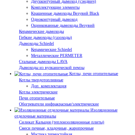
Двухконтурный дымоход (сэндвич)
Комплектующие элементы
Крашенные дымоходы Везувий Black
Одноконтурный дымоход
Оцинкованные дымоходы Везувий
Керамические дымоходы
Гибкие дымоходы (газоходы)
Дымоходы Schiedel
Керамические Schiedel
Металлические PERMETER
Стальные дымоходы LAVA
Дымоходы из вулканической пемзы
Котлы, печи отопительные
Котлы твердотопливные
Доп. комплектация
Котлы электрические
Печи отопительные
Обогреватели инфракрасные/электрические
Изоляционные
отделочные материалы
Силикат Кальция (теплоизоляционные плиты)
Смеси печные, кладочные, жаропрочные
Мастика термостойкая