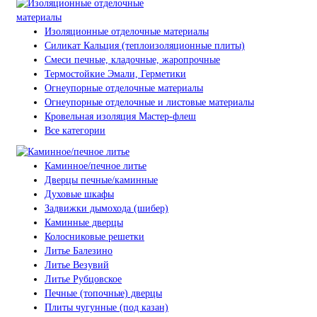
Изоляционные отделочные материалы
Силикат Кальция (теплоизоляционные плиты)
Смеси печные, кладочные, жаропрочные
Термостойкие Эмали, Герметики
Огнеупорные отделочные материалы
Огнеупорные отделочные и листовые материалы
Кровельная изоляция Мастер-флеш
Все категории
Каминное/печное литье
Дверцы печные/каминные
Духовые шкафы
Задвижки дымохода (шибер)
Каминные дверцы
Колосниковые решетки
Литье Балезино
Литье Везувий
Литье Рубцовское
Печные (топочные) дверцы
Плиты чугунные (под казан)