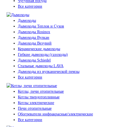
Чугунная посуда
Все категории
Дымоходы
Дымоходы Теплов и Сухов
Дымоходы Rosinox
Дымоходы Вулкан
Дымоходы Везувий
Керамические дымоходы
Гибкие дымоходы (газоходы)
Дымоходы Schiedel
Стальные дымоходы LAVA
Дымоходы из вулканической пемзы
Все категории
Котлы, печи отопительные
Котлы твердотопливные
Котлы электрические
Печи отопительные
Обогреватели инфракрасные/электрические
Все категории