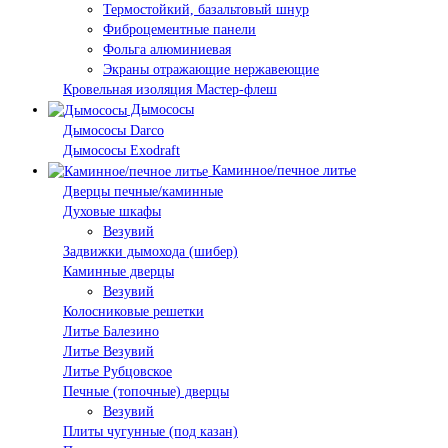
Термостойкий, базальтовый шнур
Фиброцементные панели
Фольга алюминиевая
Экраны отражающие нержавеющие
Кровельная изоляция Мастер-флеш
Дымососы
Дымососы Darco
Дымососы Exodraft
Каминное/печное литье
Дверцы печные/каминные
Духовые шкафы
Везувий
Задвижки дымохода (шибер)
Каминные дверцы
Везувий
Колосниковые решетки
Литье Балезино
Литье Везувий
Литье Рубцовское
Печные (топочные) дверцы
Везувий
Плиты чугунные (под казан)