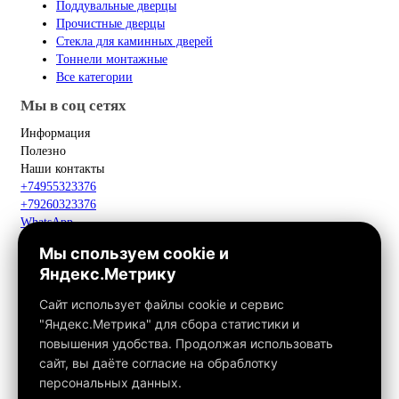
Поддувальные дверцы
Прочистные дверцы
Стекла для каминных дверей
Тоннели монтажные
Все категории
Мы в соц сетях
Информация
Полезно
Наши контакты
+74955323376
+79260323376
WhatsApp
Telegram
Мы спользуем cookie и
Макс
Яндекс.Метрику
info@fox-kamin.ru
Наш адрес
Сайт использует файлы cookie и сервис
Московская область, г. Павловский Посад, дер. Фатеево, д. 3П,
"Яндекс.Метрика" для сбора статистики и
офис 113
повышения удобства. Продолжая использовать
Работаем с 10:00 до 18:00
сайт, вы даёте согласие на обраблотку
персональных данных.
Связаться с нами