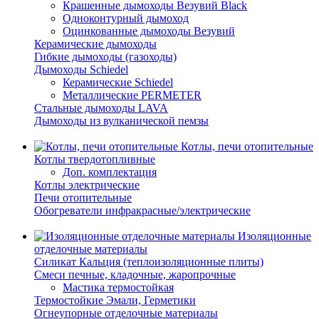
Крашенные дымоходы Везувий Black
Одноконтурный дымоход
Оцинкованные дымоходы Везувий
Керамические дымоходы
Гибкие дымоходы (газоходы)
Дымоходы Schiedel
Керамические Schiedel
Металлические PERMETER
Стальные дымоходы LAVA
Дымоходы из вулканической пемзы
Котлы, печи отопительные
Котлы твердотопливные
Доп. комплектация
Котлы электрические
Печи отопительные
Обогреватели инфракрасные/электрические
Изоляционные
отделочные материалы
Силикат Кальция (теплоизоляционные плиты)
Смеси печные, кладочные, жаропрочные
Мастика термостойкая
Термостойкие Эмали, Герметики
Огнеупорные отделочные материалы