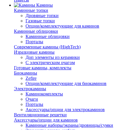
Камины
Каминные топки
Дровяные топки
Газовые топки
Опции/комплектующие для каминов
Каминные облицовки
Каминные облицовки
Порталы
Современные камины (HighTech)
Изразцовые камины
Доп элементы из керамики
С электрическим очагом
Готовые камины, комплекты
Биокамины
Zefire
Опции/комплектующие для биокаминов
Электрокамины
Каминокомплекты
Очаги
Порталы
Аксессуары/опции для электрокаминов
Вентиляционные решетки
Аксессуары/опции для каминов
Каминные наборы/экраны/дровницы/сумки