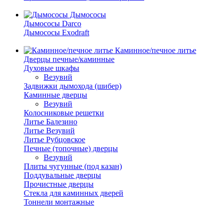
Дымососы
Дымососы Darco
Дымососы Exodraft
Каминное/печное литье
Дверцы печные/каминные
Духовые шкафы
Везувий
Задвижки дымохода (шибер)
Каминные дверцы
Везувий
Колосниковые решетки
Литье Балезино
Литье Везувий
Литье Рубцовское
Печные (топочные) дверцы
Везувий
Плиты чугунные (под казан)
Поддувальные дверцы
Прочистные дверцы
Стекла для каминных дверей
Тоннели монтажные