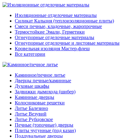
Изоляционные отделочные материалы
Силикат Кальция (теплоизоляционные плиты)
Смеси печные, кладочные, жаропрочные
Термостойкие Эмали, Герметики
Огнеупорные отделочные материалы
Огнеупорные отделочные и листовые материалы
Кровельная изоляция Мастер-флеш
Все категории
Каминное/печное литье
Дверцы печные/каминные
Духовые шкафы
Задвижки дымохода (шибер)
Каминные дверцы
Колосниковые решетки
Литье Балезино
Литье Везувий
Литье Рубцовское
Печные (топочные) дверцы
Плиты чугунные (под казан)
Поддувальные дверцы