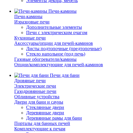
Элементы декора, мебель
Печи-камины
Печи-камины
Изразцовые печи
Дополнительные элементы
Печи с электрическим очагом
Кухонные печи
Аксессуары/опции для печей-каминов
Листы подтопочные (предтопочные)
Стекло напольное (под печь)
Газовые обогреватели/камины
Опции/комплектующие для печей-каминов
Печи для бани
Дровяные печи
Электрические печи
Газодровянные печи
Обливные устройства
Двери для бани и сауны
Стеклянные двери
Деревянные двери
Деревянные рамы для бани
Порталы для банных печей
Комплектующие к печам