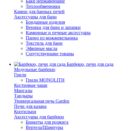
Баки нержавеющие
Теплообменники
Камни для банных печей
Аксессуары для бани
Бондарные изделия
Веники для бани и запарки
Каминные и печные аксессуары
Панно из можжевельника
Текстиль для бани
Эфирные масла
Сопутствующие товары
Барбекю, печи для сада
Модульные барбекю
Грили
Грили MONOLITH
Костровые чаши
Мангалы
Тандыры
Универсальная печь Garden
Печи для казана
Коптильни
Аксессуары для барбекю
Брикеты для розжига
Вертела/Шампуры