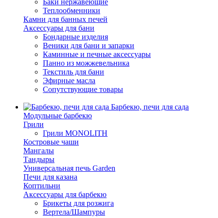
Баки нержавеющие
Теплообменники
Камни для банных печей
Аксессуары для бани
Бондарные изделия
Веники для бани и запарки
Каминные и печные аксессуары
Панно из можжевельника
Текстиль для бани
Эфирные масла
Сопутствующие товары
Барбекю, печи для сада
Модульные барбекю
Грили
Грили MONOLITH
Костровые чаши
Мангалы
Тандыры
Универсальная печь Garden
Печи для казана
Коптильни
Аксессуары для барбекю
Брикеты для розжига
Вертела/Шампуры