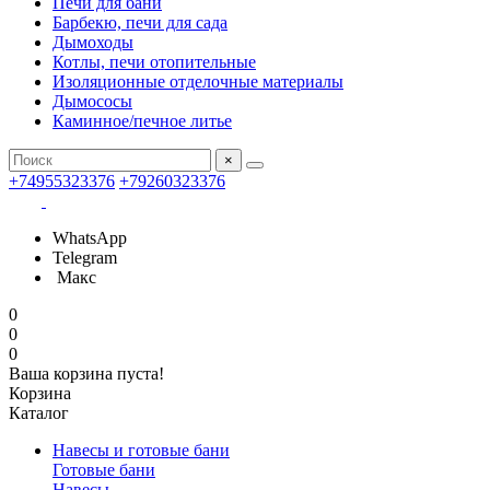
Печи для бани
Барбекю, печи для сада
Дымоходы
Котлы, печи отопительные
Изоляционные отделочные материалы
Дымососы
Каминное/печное литье
×
+74955323376
+79260323376
WhatsApp
Telegram
Макс
0
0
0
Ваша корзина пуста!
Корзина
Каталог
Навесы и готовые бани
Готовые бани
Навесы