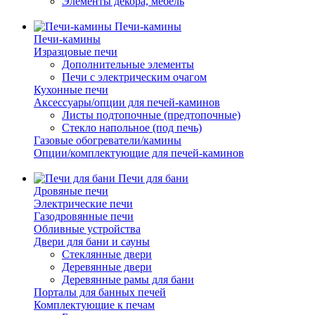
Элементы декора, мебель
Печи-камины
Печи-камины
Изразцовые печи
Дополнительные элементы
Печи с электрическим очагом
Кухонные печи
Аксессуары/опции для печей-каминов
Листы подтопочные (предтопочные)
Стекло напольное (под печь)
Газовые обогреватели/камины
Опции/комплектующие для печей-каминов
Печи для бани
Дровяные печи
Электрические печи
Газодровянные печи
Обливные устройства
Двери для бани и сауны
Стеклянные двери
Деревянные двери
Деревянные рамы для бани
Порталы для банных печей
Комплектующие к печам