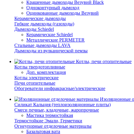
Крашенные дымоходы Везувий Black
Одноконтурный дымоход
Оцинкованные дымоходы Везувий
Керамические дымоходы
Гибкие дымоходы (газоходы)
Дымоходы Schiedel
Керамические Schiedel
Металлические PERMETER
Стальные дымоходы LAVA
Дымоходы из вулканической пемзы
Котлы, печи отопительные
Котлы твердотопливные
Доп. комплектация
Котлы электрические
Печи отопительные
Обогреватели инфракрасные/электрические
Изоляционные о
Силикат Кальция (теплоизоляционные плиты)
Смеси печные, кладочные, жаропрочные
Мастика термостойкая
Термостойкие Эмали, Герметики
Огнеупорные отделочные материалы
Базальтовая вата