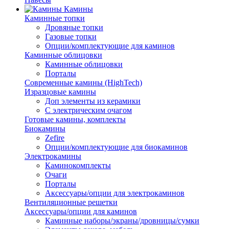
Камины
Каминные топки
Дровяные топки
Газовые топки
Опции/комплектующие для каминов
Каминные облицовки
Каминные облицовки
Порталы
Современные камины (HighTech)
Изразцовые камины
Доп элементы из керамики
С электрическим очагом
Готовые камины, комплекты
Биокамины
Zefire
Опции/комплектующие для биокаминов
Электрокамины
Каминокомплекты
Очаги
Порталы
Аксессуары/опции для электрокаминов
Вентиляционные решетки
Аксессуары/опции для каминов
Каминные наборы/экраны/дровницы/сумки