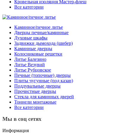
Кровельная изоляция Мастер-флеш
Все категории
Каминное/печное литье
Дверцы печные/каминные
Духовые шкафы
Задвижки дымохода (шибер)
Каминные дверцы
Колосниковые решетки
Литье Балезино
Литье Везувий
Литье Рубцовское
Печные (топочные) дверцы
Плиты чугунные (под казан)
Поддувальные дверцы
Прочистные дверцы
Стекла для каминных дверей
Тоннели монтажные
Все категории
Мы в соц сетях
Информация