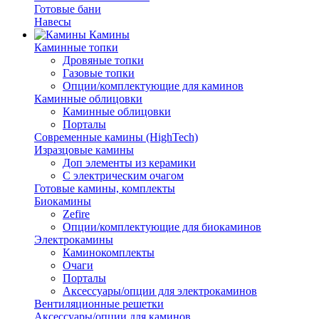
Готовые бани
Навесы
Камины
Каминные топки
Дровяные топки
Газовые топки
Опции/комплектующие для каминов
Каминные облицовки
Каминные облицовки
Порталы
Современные камины (HighTech)
Изразцовые камины
Доп элементы из керамики
С электрическим очагом
Готовые камины, комплекты
Биокамины
Zefire
Опции/комплектующие для биокаминов
Электрокамины
Каминокомплекты
Очаги
Порталы
Аксессуары/опции для электрокаминов
Вентиляционные решетки
Аксессуары/опции для каминов