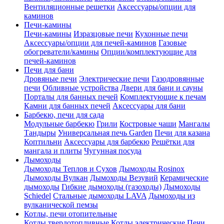
Вентиляционные решетки
Аксессуары/опции для
каминов
Печи-камины
Печи-камины
Изразцовые печи
Кухонные печи
Аксессуары/опции для печей-каминов
Газовые
обогреватели/камины
Опции/комплектующие для
печей-каминов
Печи для бани
Дровяные печи
Электрические печи
Газодровянные
печи
Обливные устройства
Двери для бани и сауны
Порталы для банных печей
Комплектующие к печам
Камни для банных печей
Аксессуары для бани
Барбекю, печи для сада
Модульные барбекю
Грили
Костровые чаши
Мангалы
Тандыры
Универсальная печь Garden
Печи для казана
Коптильни
Аксессуары для барбекю
Решётки для
мангала и плиты
Чугунная посуда
Дымоходы
Дымоходы Теплов и Сухов
Дымоходы Rosinox
Дымоходы Вулкан
Дымоходы Везувий
Керамические
дымоходы
Гибкие дымоходы (газоходы)
Дымоходы
Schiedel
Стальные дымоходы LAVA
Дымоходы из
вулканической пемзы
Котлы, печи отопительные
Котлы твердотопливные
Котлы электрические
Печи