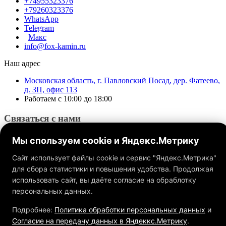
+74955323376
+79260323376
WhatsApp
Telegram
Макс
info@fox-kamin.ru
Наш адрес
Московская область, г. Павловский Посад, дер. Фатеево,
д. 3П, офис 113
Работаем с 10:00 до 18:00
Связаться с нами
Мы спользуем cookie и Яндекс.Метрику
Сайт использует файлы cookie и сервис "Яндекс.Метрика"
для сбора статистики и повышения удобства. Продолжая
использовать сайт, вы даёте согласие на обраблотку
Обращаем ваше внимание на то, что данный интернет-сайт, а
также вся информация о товарах и ценах, предоставленная на
персональных данных.
нём, носит исключительно информационный характер и ни
при каких условиях не является публичной офертой,
Подробнее:
Политика обработки персональных данных
и
определяемой положениями Статьи 437 ГК РФ.
Согласие на передачу данных в Яндеккс.Метрику
.