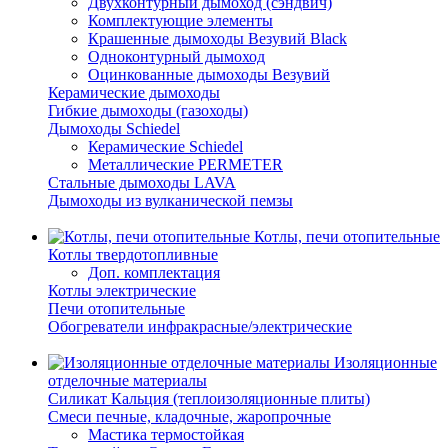
Двухконтурный дымоход (сэндвич)
Комплектующие элементы
Крашенные дымоходы Везувий Black
Одноконтурный дымоход
Оцинкованные дымоходы Везувий
Керамические дымоходы
Гибкие дымоходы (газоходы)
Дымоходы Schiedel
Керамические Schiedel
Металлические PERMETER
Стальные дымоходы LAVA
Дымоходы из вулканической пемзы
Котлы, печи отопительные
Котлы твердотопливные
Доп. комплектация
Котлы электрические
Печи отопительные
Обогреватели инфракрасные/электрические
Изоляционные
отделочные материалы
Силикат Кальция (теплоизоляционные плиты)
Смеси печные, кладочные, жаропрочные
Мастика термостойкая