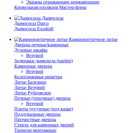
Экраны отражающие нержавеющие
Кровельная изоляция Мастер-флеш
Дымососы
Дымососы Darco
Дымососы Exodraft
Каминное/печное литье
Дверцы печные/каминные
Духовые шкафы
Везувий
Задвижки дымохода (шибер)
Каминные дверцы
Везувий
Колосниковые решетки
Литье Балезино
Литье Везувий
Литье Рубцовское
Печные (топочные) дверцы
Везувий
Плиты чугунные (под казан)
Поддувальные дверцы
Прочистные дверцы
Стекла для каминных дверей
Тоннели монтажные