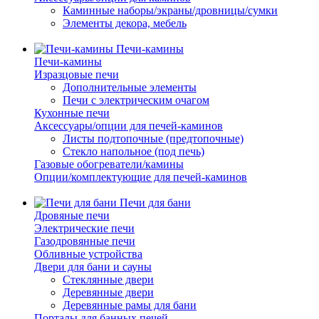
Каминные наборы/экраны/дровницы/сумки
Элементы декора, мебель
Печи-камины
Печи-камины
Изразцовые печи
Дополнительные элементы
Печи с электрическим очагом
Кухонные печи
Аксессуары/опции для печей-каминов
Листы подтопочные (предтопочные)
Стекло напольное (под печь)
Газовые обогреватели/камины
Опции/комплектующие для печей-каминов
Печи для бани
Дровяные печи
Электрические печи
Газодровянные печи
Обливные устройства
Двери для бани и сауны
Стеклянные двери
Деревянные двери
Деревянные рамы для бани
Порталы для банных печей