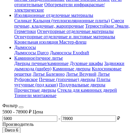
отопительные
Обогреватели инфракрасные/
электрические
Изоляционные отделочные материалы
Силикат Кальция (теплоизоляционные плиты)
Смеси
печные, кладочные, жаропрочные
Термостойкие Эмали,
Герметики
Огнеупорные отделочные материалы
Огнеупорные отделочные и листовые материалы
Кровельная изоляция Мастер-флеш
Дымососы
Дымососы Darco
Дымососы Exodraft
Каминное/печное литье
Дверцы печные/каминные
Духовые шкафы
Задвижки
дымохода (шибер)
Каминные дверцы
Колосниковые
решетки
Литье Балезино
Литье Везувий
Литье
Рубцовское
Печные (топочные) дверцы
Плиты
чугунные (под казан)
Поддувальные дверцы
Прочистные дверцы
Стекла для каминных дверей
Тоннели монтажные
Фильтр
5900
-
78900
₽
Цена
-
₽
Производитель
Darco
6