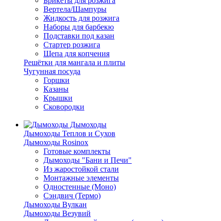
Брикеты для розжига
Вертела/Шампуры
Жидкость для розжига
Наборы для барбекю
Подставки под казан
Стартер розжига
Щепа для копчения
Решётки для мангала и плиты
Чугунная посуда
Горшки
Казаны
Крышки
Сковородки
Дымоходы
Дымоходы Теплов и Сухов
Дымоходы Rosinox
Готовые комплекты
Дымоходы "Бани и Печи"
Из жаростойкой стали
Монтажные элементы
Одностенные (Моно)
Сэндвич (Термо)
Дымоходы Вулкан
Дымоходы Везувий