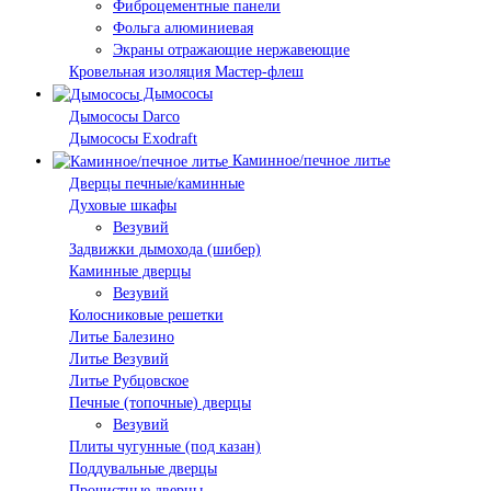
Фиброцементные панели
Фольга алюминиевая
Экраны отражающие нержавеющие
Кровельная изоляция Мастер-флеш
Дымососы
Дымососы Darco
Дымососы Exodraft
Каминное/печное литье
Дверцы печные/каминные
Духовые шкафы
Везувий
Задвижки дымохода (шибер)
Каминные дверцы
Везувий
Колосниковые решетки
Литье Балезино
Литье Везувий
Литье Рубцовское
Печные (топочные) дверцы
Везувий
Плиты чугунные (под казан)
Поддувальные дверцы
Прочистные дверцы