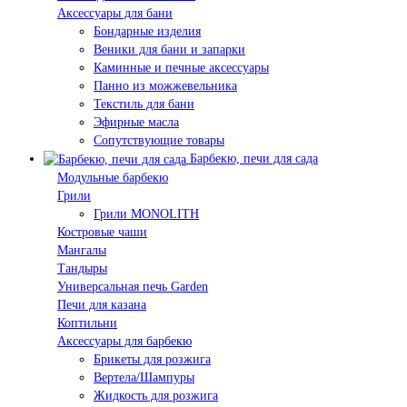
Аксессуары для бани
Бондарные изделия
Веники для бани и запарки
Каминные и печные аксессуары
Панно из можжевельника
Текстиль для бани
Эфирные масла
Сопутствующие товары
Барбекю, печи для сада
Модульные барбекю
Грили
Грили MONOLITH
Костровые чаши
Мангалы
Тандыры
Универсальная печь Garden
Печи для казана
Коптильни
Аксессуары для барбекю
Брикеты для розжига
Вертела/Шампуры
Жидкость для розжига