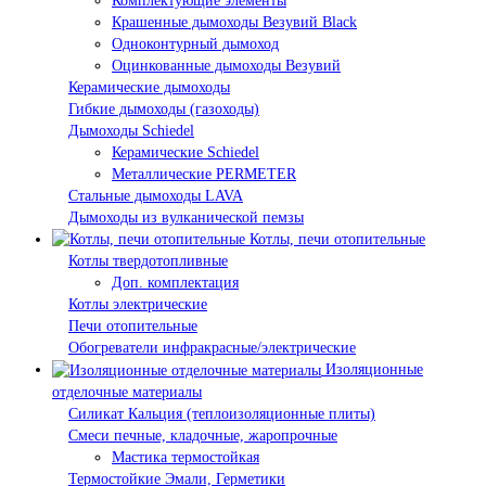
Комплектующие элементы
Крашенные дымоходы Везувий Black
Одноконтурный дымоход
Оцинкованные дымоходы Везувий
Керамические дымоходы
Гибкие дымоходы (газоходы)
Дымоходы Schiedel
Керамические Schiedel
Металлические PERMETER
Стальные дымоходы LAVA
Дымоходы из вулканической пемзы
Котлы, печи отопительные
Котлы твердотопливные
Доп. комплектация
Котлы электрические
Печи отопительные
Обогреватели инфракрасные/электрические
Изоляционные
отделочные материалы
Силикат Кальция (теплоизоляционные плиты)
Смеси печные, кладочные, жаропрочные
Мастика термостойкая
Термостойкие Эмали, Герметики