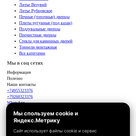
Литье Везувий
Литье Рубцовское
Печные (топочные) дверцы
Плиты чугунные (под казан)
Поддувальные дверцы
Прочистные дверцы
Стекла для каминных дверей
Тоннели монтажные
Все категории
Мы в соц сетях
Информация
Полезно
Наши контакты
+74955323376
+79260323376
WhatsApp
Telegram
Мы спользуем cookie и
Макс
Яндекс.Метрику
info@fox-kamin.ru
Наш адрес
Сайт использует файлы cookie и сервис