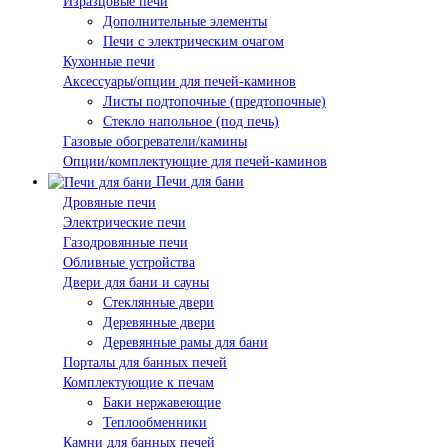
Изразцовые печи
Дополнительные элементы
Печи с электрическим очагом
Кухонные печи
Аксессуары/опции для печей-каминов
Листы подтопочные (предтопочные)
Стекло напольное (под печь)
Газовые обогреватели/камины
Опции/комплектующие для печей-каминов
Печи для бани
Дровяные печи
Электрические печи
Газодровянные печи
Обливные устройства
Двери для бани и сауны
Стеклянные двери
Деревянные двери
Деревянные рамы для бани
Порталы для банных печей
Комплектующие к печам
Баки нержавеющие
Теплообменники
Камни для банных печей