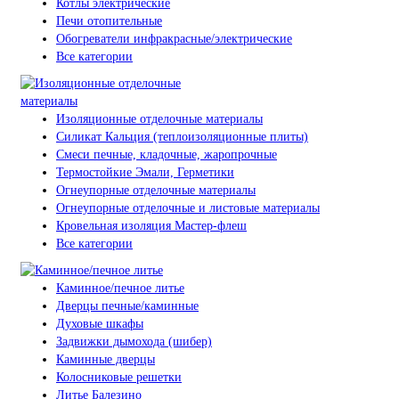
Котлы электрические
Печи отопительные
Обогреватели инфракрасные/электрические
Все категории
Изоляционные отделочные материалы
Силикат Кальция (теплоизоляционные плиты)
Смеси печные, кладочные, жаропрочные
Термостойкие Эмали, Герметики
Огнеупорные отделочные материалы
Огнеупорные отделочные и листовые материалы
Кровельная изоляция Мастер-флеш
Все категории
Каминное/печное литье
Дверцы печные/каминные
Духовые шкафы
Задвижки дымохода (шибер)
Каминные дверцы
Колосниковые решетки
Литье Балезино