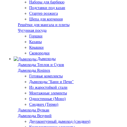
Наборы для барбекю
Подставки под казан
Стартер розжига
Щепа для копчения
Решётки для мангала и плиты
Чугунная посуда
Горшки
Казаны
Крышки
Сковородки
Дымоходы
Дымоходы Теплов и Сухов
Дымоходы Rosinox
Готовые комплекты
Дымоходы "Бани и Печи"
Из жаростойкой стали
Монтажные элементы
Одностенные (Моно)
Сэндвич (Термо)
Дымоходы Вулкан
Дымоходы Везувий
Двухконтурный дымоход (сэндвич)