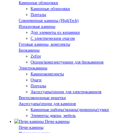
Каминные облицовки
Каминные облицовки
Порталы
Современные камины (HighTech)
Изразцовые камины
Доп элементы из керамики
С электрическим очагом
Готовые камины, комплекты
Биокамины
Zefire
Опции/комплектующие для биокаминов
Электрокамины
Каминокомплекты
Очаги
Порталы
Аксессуары/опции для электрокаминов
Вентиляционные решетки
Аксессуары/опции для каминов
Каминные наборы/экраны/дровницы/сумки
Элементы декора, мебель
Печи-камины
Печи-камины