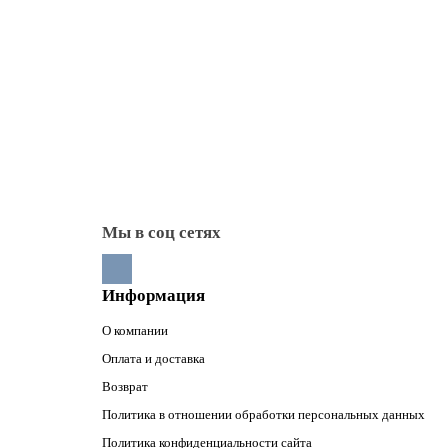
Литье Везувий
Литье Рубцовское
Печные (топочные) две
Плиты чугунные (под ка
Поддувальные дверцы
Прочистные дверцы
Стекла для каминных дв
Тоннели монтажные
Мы в соц сетях
Информация
О компании
Оплата и доставка
Возврат
Политика в отношении обработки персональных данных
Политика конфиденциальности сайта