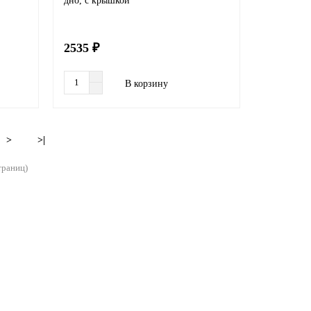
дно, с крышкой
2535 ₽
В корзину
>
>|
страниц)