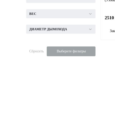
(Узбек
ВЕС
2510
ДИАМЕТР ДЫМОХОДА
Зак
Сбросить
Выберите фильтры
Камины
Каминные топки
Каминные облицовки
Современные камины (H
Изразцовые камины
Готовые камины, компл
Биокамины
Электрокамины