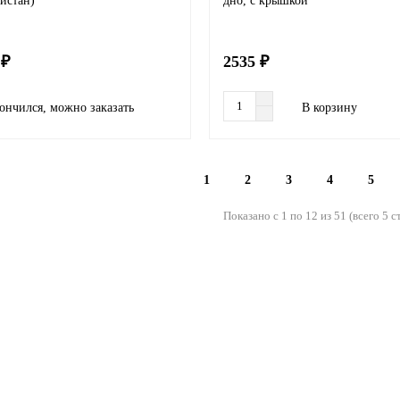
истан)
дно, с крышкой
 ₽
2535 ₽
ончился, можно заказать
В корзину
1
2
3
4
5
Показано с 1 по 12 из 51 (всего 5 
ighTech)
екты