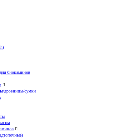
h)
для биокаминов
в
ны/дровницы/сумки
ь
нты
чагом
каминов
едтопочные)