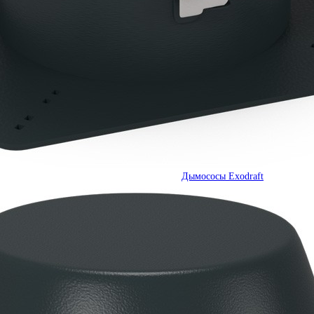
Дымососы Exodraft