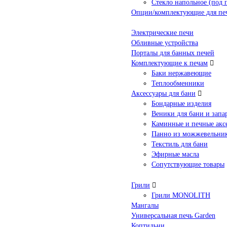
Стекло напольное (под 
Опции/комплектующие для пе
Электрические печи
Обливные устройства
Порталы для банных печей
Комплектующие к печам
Баки нержавеющие
Теплообменники
Аксессуары для бани
Бондарные изделия
Веники для бани и запа
Каминные и печные акс
Панно из можжевельни
Текстиль для бани
Эфирные масла
Сопутствующие товары
Грили
Грили MONOLITH
Мангалы
Универсальная печь Garden
Коптильни