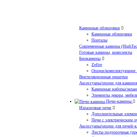
Каминные облицовки
Каминные облицовки
Порталы
Современные камины (HighTec
Готовые камины, комплекты
Биокамины
Zefire
Опции/комплектующие 
Вентиляционные решетки
Аксессуары/опции для камино
Каминные наборы/экра
Элементы декора, мебел
Печи-камины
Изразцовые печи
Дополнительные элеме
Печи с электрическим о
Аксессуары/опции для печей-
Листы подтопочные (пр