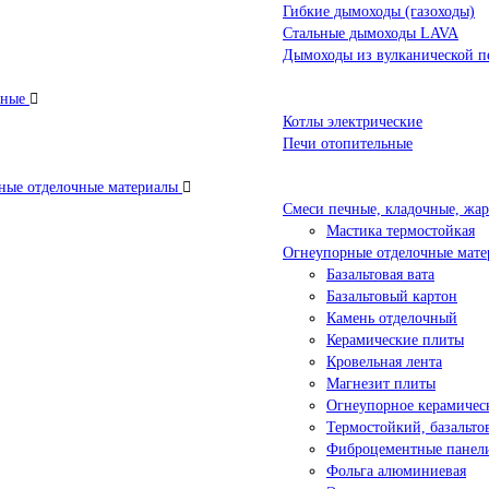
Гибкие дымоходы (газоходы)
Стальные дымоходы LAVA
Дымоходы из вулканической п
ьные
Котлы электрические
Печи отопительные
ые отделочные материалы
Смеси печные, кладочные, жа
Мастика термостойкая
Огнеупорные отделочные мате
Базальтовая вата
Базальтовый картон
Камень отделочный
Керамические плиты
Кровельная лента
Магнезит плиты
Огнеупорное керамичес
Термостойкий, базальт
Фиброцементные панел
Фольга алюминиевая