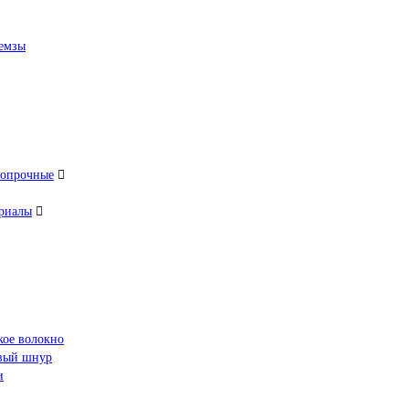
емзы
ропрочные
риалы
кое волокно
овый шнур
и