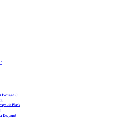
и"
 (сэндвич)
ты
зувий Black
д
ы Везувий