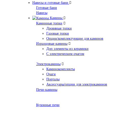
Навесы и готовые бани
Готовые бани
Навесы
Камины
Каминные топки
Дровяные топки
Газовые топки
Опции/комплектующие для каминов
Изразцовые камины
Доп элементы из керамики
С электрическим очагом
Электрокамины
Каминокомплекты
Очаги
Порталы
Аксессуары/опции для электрокаминов
Печи-камины
Кухонные печи