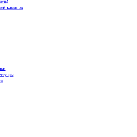
печь)
чей-каминов
рки
ессуары
ка