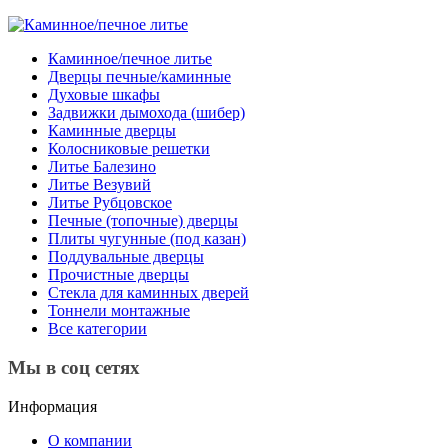
Каминное/печное литье
Дверцы печные/каминные
Духовые шкафы
Задвижки дымохода (шибер)
Каминные дверцы
Колосниковые решетки
Литье Балезино
Литье Везувий
Литье Рубцовское
Печные (топочные) дверцы
Плиты чугунные (под казан)
Поддувальные дверцы
Прочистные дверцы
Стекла для каминных дверей
Тоннели монтажные
Все категории
Мы в соц сетях
Информация
О компании