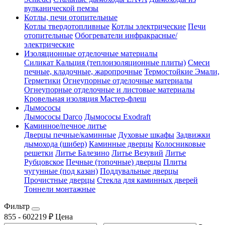
вулканической пемзы
Котлы, печи отопительные
Котлы твердотопливные
Котлы электрические
Печи
отопительные
Обогреватели инфракрасные/
электрические
Изоляционные отделочные материалы
Силикат Кальция (теплоизоляционные плиты)
Смеси
печные, кладочные, жаропрочные
Термостойкие Эмали,
Герметики
Огнеупорные отделочные материалы
Огнеупорные отделочные и листовые материалы
Кровельная изоляция Мастер-флеш
Дымососы
Дымососы Darco
Дымососы Exodraft
Каминное/печное литье
Дверцы печные/каминные
Духовые шкафы
Задвижки
дымохода (шибер)
Каминные дверцы
Колосниковые
решетки
Литье Балезино
Литье Везувий
Литье
Рубцовское
Печные (топочные) дверцы
Плиты
чугунные (под казан)
Поддувальные дверцы
Прочистные дверцы
Стекла для каминных дверей
Тоннели монтажные
Фильтр
855
-
602219
₽
Цена