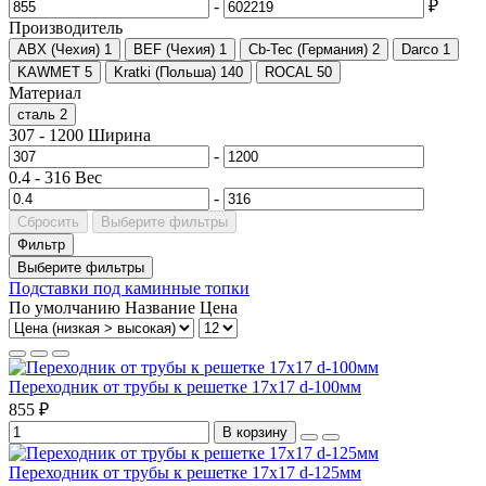
-
₽
Производитель
ABX (Чехия)
1
BEF (Чехия)
1
Cb-Tec (Германия)
2
Darco
1
KAWMET
5
Kratki (Польша)
140
ROCAL
50
Материал
сталь
2
307
-
1200
Ширина
-
0.4
-
316
Вес
-
Сбросить
Выберите фильтры
Фильтр
Выберите фильтры
Подставки под каминные топки
По умолчанию
Название
Цена
Переходник от трубы к решетке 17х17 d-100мм
855 ₽
В корзину
Переходник от трубы к решетке 17х17 d-125мм