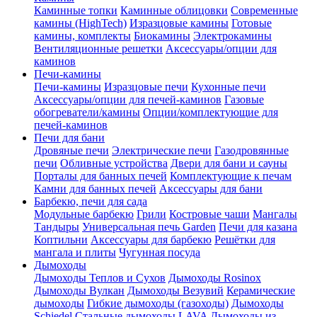
Каминные топки
Каминные облицовки
Современные
камины (HighTech)
Изразцовые камины
Готовые
камины, комплекты
Биокамины
Электрокамины
Вентиляционные решетки
Аксессуары/опции для
каминов
Печи-камины
Печи-камины
Изразцовые печи
Кухонные печи
Аксессуары/опции для печей-каминов
Газовые
обогреватели/камины
Опции/комплектующие для
печей-каминов
Печи для бани
Дровяные печи
Электрические печи
Газодровянные
печи
Обливные устройства
Двери для бани и сауны
Порталы для банных печей
Комплектующие к печам
Камни для банных печей
Аксессуары для бани
Барбекю, печи для сада
Модульные барбекю
Грили
Костровые чаши
Мангалы
Тандыры
Универсальная печь Garden
Печи для казана
Коптильни
Аксессуары для барбекю
Решётки для
мангала и плиты
Чугунная посуда
Дымоходы
Дымоходы Теплов и Сухов
Дымоходы Rosinox
Дымоходы Вулкан
Дымоходы Везувий
Керамические
дымоходы
Гибкие дымоходы (газоходы)
Дымоходы
Schiedel
Стальные дымоходы LAVA
Дымоходы из