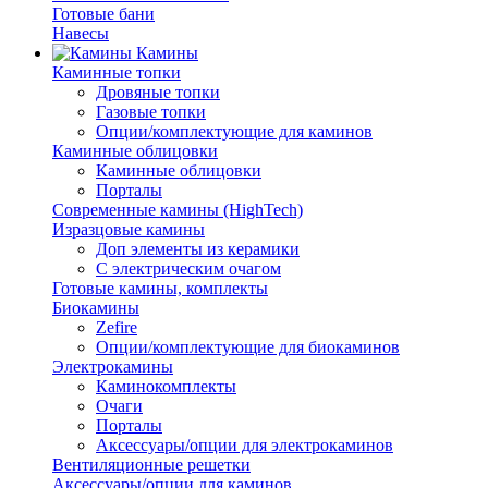
Готовые бани
Навесы
Камины
Каминные топки
Дровяные топки
Газовые топки
Опции/комплектующие для каминов
Каминные облицовки
Каминные облицовки
Порталы
Современные камины (HighTech)
Изразцовые камины
Доп элементы из керамики
С электрическим очагом
Готовые камины, комплекты
Биокамины
Zefire
Опции/комплектующие для биокаминов
Электрокамины
Каминокомплекты
Очаги
Порталы
Аксессуары/опции для электрокаминов
Вентиляционные решетки
Аксессуары/опции для каминов