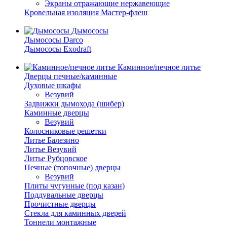
Экраны отражающие нержавеющие
Кровельная изоляция Мастер-флеш
Дымососы
Дымососы Darco
Дымососы Exodraft
Каминное/печное литье
Дверцы печные/каминные
Духовые шкафы
Везувий
Задвижки дымохода (шибер)
Каминные дверцы
Везувий
Колосниковые решетки
Литье Балезино
Литье Везувий
Литье Рубцовское
Печные (топочные) дверцы
Везувий
Плиты чугунные (под казан)
Поддувальные дверцы
Прочистные дверцы
Стекла для каминных дверей
Тоннели монтажные