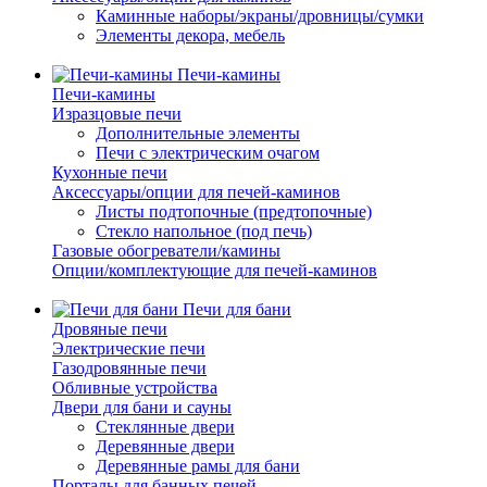
Каминные наборы/экраны/дровницы/сумки
Элементы декора, мебель
Печи-камины
Печи-камины
Изразцовые печи
Дополнительные элементы
Печи с электрическим очагом
Кухонные печи
Аксессуары/опции для печей-каминов
Листы подтопочные (предтопочные)
Стекло напольное (под печь)
Газовые обогреватели/камины
Опции/комплектующие для печей-каминов
Печи для бани
Дровяные печи
Электрические печи
Газодровянные печи
Обливные устройства
Двери для бани и сауны
Стеклянные двери
Деревянные двери
Деревянные рамы для бани
Порталы для банных печей