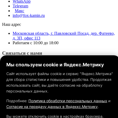
WhatsApp
Telegram
Макс
info@fox-kamin.ru
Наш адрес
Московская область, г. Павловский Посад, дер. Фатеево,
д. 3П, офис 113
Работаем с 10:00 до 18:00
Связаться с нами
Мы спользуем cookie и Яндекс.Метрику
Сайт использует файлы cookie и сервис "Яндекс.Метрика"
для сбора статистики и повышения удобства. Продолжая
использовать сайт, вы даёте согласие на обраблотку
Обращаем ваше внимание на то, что данный интернет-сайт, а
также вся информация о товарах и ценах, предоставленная на
персональных данных.
нём, носит исключительно информационный характер и ни
при каких условиях не является публичной офертой,
Подробнее:
Политика обработки персональных данных
и
определяемой положениями Статьи 437 ГК РФ.
Согласие на передачу данных в Яндеккс.Метрику
.
Вы можете отключить cookie в настройках браузера.