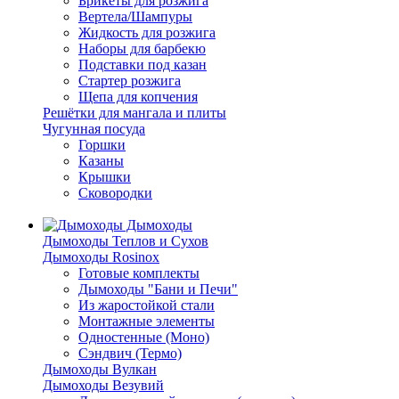
Брикеты для розжига
Вертела/Шампуры
Жидкость для розжига
Наборы для барбекю
Подставки под казан
Стартер розжига
Щепа для копчения
Решётки для мангала и плиты
Чугунная посуда
Горшки
Казаны
Крышки
Сковородки
Дымоходы
Дымоходы Теплов и Сухов
Дымоходы Rosinox
Готовые комплекты
Дымоходы "Бани и Печи"
Из жаростойкой стали
Монтажные элементы
Одностенные (Моно)
Сэндвич (Термо)
Дымоходы Вулкан
Дымоходы Везувий