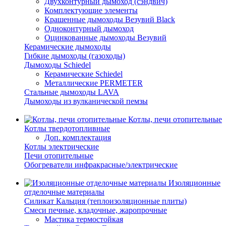
Двухконтурный дымоход (сэндвич)
Комплектующие элементы
Крашенные дымоходы Везувий Black
Одноконтурный дымоход
Оцинкованные дымоходы Везувий
Керамические дымоходы
Гибкие дымоходы (газоходы)
Дымоходы Schiedel
Керамические Schiedel
Металлические PERMETER
Стальные дымоходы LAVA
Дымоходы из вулканической пемзы
Котлы, печи отопительные
Котлы твердотопливные
Доп. комплектация
Котлы электрические
Печи отопительные
Обогреватели инфракрасные/электрические
Изоляционные
отделочные материалы
Силикат Кальция (теплоизоляционные плиты)
Смеси печные, кладочные, жаропрочные
Мастика термостойкая